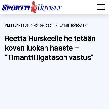
EM-YLEISURHEILU
YLEISURHEILU
05.06.2024
LASSE HONKANEN
JÄÄKIEKKO
Reetta Hurskeelle heitetään
kovan luokan haaste –
YLEISURHEILU
”Timanttiliigatason vastus”
TALVILAJIT
WILMA HELTELÄ
FORMULA 1
MUSTAFE MUUSE
IIVO NISKANEN
RALLI
KERTTU NISKANEN
MUUT