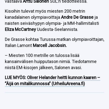
vastaava
Arttu Salonen
SUL:n tiedotteessa.
Kisoihin tulevat myös miesten 200 metrin
kanadalainen olympiavoittaja
Andre De Grasse
ja
naisten seiväshypyn olympia- ja MM-hallimitalisti
Eliza McCartney
Uudesta-Seelannista.
De Grasse kohtaa Turussa matkan olympiavoittajan,
Italian Lamont
Marcell Jacobsin.
– Miesten 100 metrille on tulossa lisää
kansainvälisen huipputason nimiä. Tiedotamme
niistä EM-kisojen jälkeen, Salonen avasi.
LUE MYÖS:
Oliver Helander heitti kunnon kaaren –
”Äijä on mitalikunnossa” (UrheiluAreena.fi)