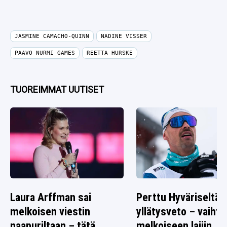
JASMINE CAMACHO-QUINN
NADINE VISSER
PAAVO NURMI GAMES
REETTA HURSKE
TUOREIMMAT UUTISET
Laura Arffman sai
Perttu Hyväriseltä
melkoisen viestin
yllätysveto – vaihto
naapuriltaan – tätä
melkoiseen lajiin