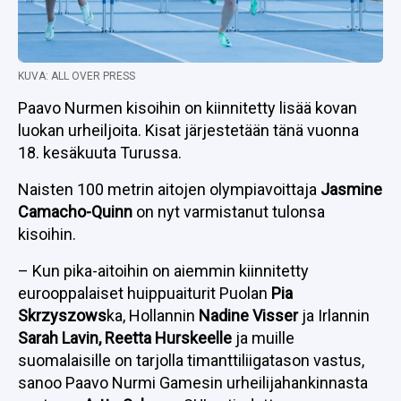
KUVA: ALL OVER PRESS
Paavo Nurmen kisoihin on kiinnitetty lisää kovan
luokan urheiljoita. Kisat järjestetään tänä vuonna
18. kesäkuuta Turussa.
Naisten 100 metrin aitojen olympiavoittaja
Jasmine
Camacho-Quinn
on nyt varmistanut tulonsa
kisoihin.
– Kun pika-aitoihin on aiemmin kiinnitetty
eurooppalaiset huippuaiturit Puolan
Pia
Skrzyszows
ka, Hollannin
Nadine Visser
ja Irlannin
Sarah Lavin, Reetta Hurskeelle
ja muille
suomalaisille on tarjolla timanttiliigatason vastus,
sanoo Paavo Nurmi Gamesin urheilijahankinnasta