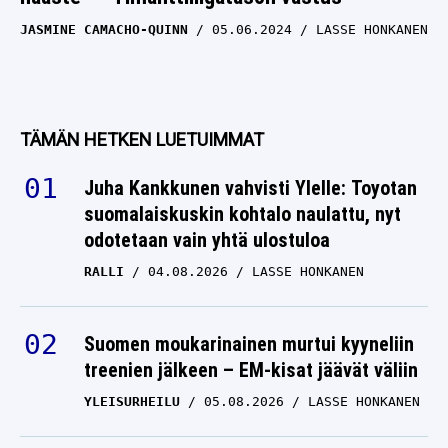
JASMINE CAMACHO-QUINN
05.06.2024
LASSE HONKANEN
TÄMÄN HETKEN LUETUIMMAT
Juha Kankkunen vahvisti Ylelle: Toyotan
suomalaiskuskin kohtalo naulattu, nyt
odotetaan vain yhtä ulostuloa
RALLI
04.08.2026
LASSE HONKANEN
Suomen moukarinainen murtui kyyneliin
treenien jälkeen – EM-kisat jäävät väliin
YLEISURHEILU
05.08.2026
LASSE HONKANEN