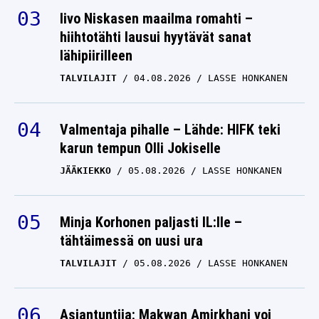
Iivo Niskasen maailma romahti –
hiihtotähti lausui hyytävät sanat
lähipiirilleen
TALVILAJIT
04.08.2026
LASSE HONKANEN
Valmentaja pihalle – Lähde: HIFK teki
karun tempun Olli Jokiselle
JÄÄKIEKKO
05.08.2026
LASSE HONKANEN
Minja Korhonen paljasti IL:lle –
tähtäimessä on uusi ura
TALVILAJIT
05.08.2026
LASSE HONKANEN
Asiantuntija: Makwan Amirkhani voi