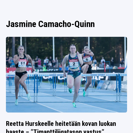
SPORTIVO TV
FUTIS
KAMPPAILU
Jasmine Camacho-Quinn
OLYMPIALAISET
Reetta Hurskeelle heitetään kovan luokan
haaste – ”Timanttiliigatason vastus”