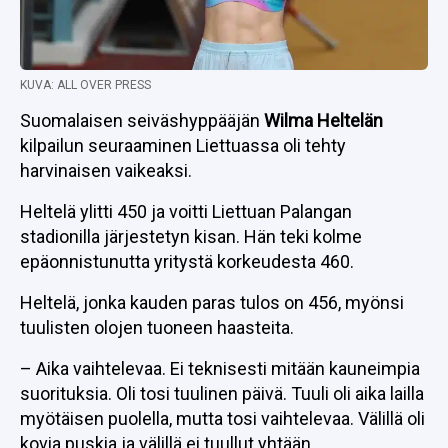
KUVA: ALL OVER PRESS
Suomalaisen seiväshyppääjän
Wilma Heltelän
kilpailun seuraaminen Liettuassa oli tehty
harvinaisen vaikeaksi.
Heltelä ylitti 450 ja voitti Liettuan Palangan
stadionilla järjestetyn kisan. Hän teki kolme
epäonnistunutta yritystä korkeudesta 460.
Heltelä, jonka kauden paras tulos on 456, myönsi
tuulisten olojen tuoneen haasteita.
– Aika vaihtelevaa. Ei teknisesti mitään kauneimpia
suorituksia. Oli tosi tuulinen päivä. Tuuli oli aika lailla
myötäisen puolella, mutta tosi vaihtelevaa. Välillä oli
kovia puskia ja välillä ei tuullut yhtään.