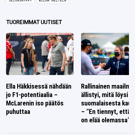
SEIVÄSHYPPY
WILMA HELTELÄ
TUOREIMMAT UUTISET
Ella Häkkisessä nähdään
Rallinainen maailma
jo F1-potentiaalia –
ällistyi, mitä löysi
McLarenin iso päätös
suomalaisesta kaup
puhuttaa
– ”En tiennyt, että 
on elää olemassa”