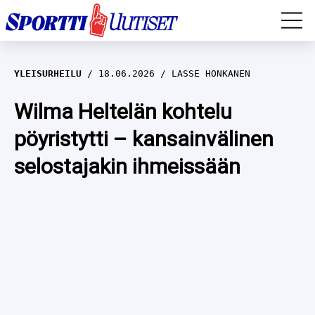
EM-YLEISURHEILU
YLEISURHEILU
18.06.2026
LASSE HONKANEN
JÄÄKIEKKO
Wilma Heltelän kohtelu
pöyristytti – kansainvälinen
YLEISURHEILU
selostajakin ihmeissään
TALVILAJIT
WILMA HELTELÄ
FORMULA 1
MUSTAFE MUUSE
IIVO NISKANEN
RALLI
KERTTU NISKANEN
MUUT