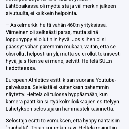
Lähtöpaikassa oli myötäistä ja välimerkin jälkeen
sivutuulta, ei kaikkein helpointa.
– Askelmerkki heitti vähän 460:n yrityksissä.
Viimeinen oli selkeästi paras, mutta siinä
loppuhyppy ei ollut niin hyvä. Jos siihen olisi
päässyt vähän paremmin mukaan, väitän, että se
olisi ollut helpostikin yli, mutta se ei ollut teknisesti
hyvä, ja sitten se ei mene, selvitti Heltelä SUL:n
tiedotteessa.
European Athletics esitti kisan suorana Youtube-
palvelussa. Seivästä ei kuitenkaan pahemmin
näytetty. Heltelä oli tulossa hyppäämään, kun
kamera päättikin siirtyä kolmiloikkaajien esittelyyn.
Lähetyksen selostajakin hämmästeli käännettä.
Selostaja esitti toivomuksen, että hyppy nähtäisiin
”nauhalta”. Toisin kuitenkin kävi. Heltelä mainittiin