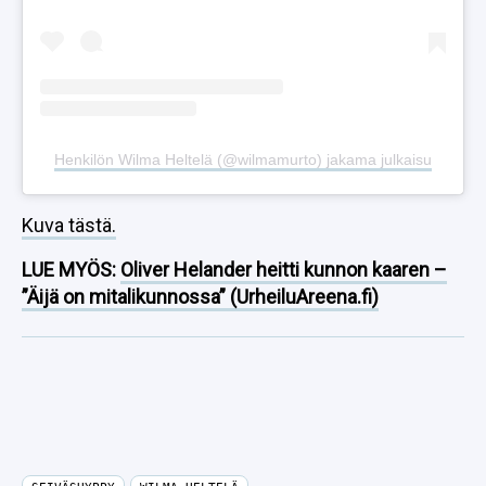
Henkilön Wilma Heltelä (@wilmamurto) jakama julkaisu
Kuva tästä.
LUE MYÖS:
Oliver Helander heitti kunnon kaaren –
”Äijä on mitalikunnossa” (UrheiluAreena.fi)