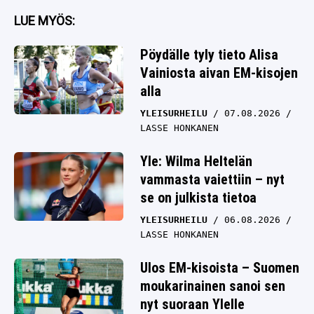
LUE MYÖS:
Pöydälle tyly tieto Alisa
Vainiosta aivan EM-kisojen
alla
YLEISURHEILU
07.08.2026
LASSE HONKANEN
Yle: Wilma Heltelän
vammasta vaiettiin – nyt
se on julkista tietoa
YLEISURHEILU
06.08.2026
LASSE HONKANEN
Ulos EM-kisoista – Suomen
moukarinainen sanoi sen
nyt suoraan Ylelle