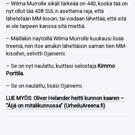
– Wilma Murrolle sikäli tärkeää on 440, koska tää on
nyt ollut tää 438 SUL:n asettama raja, että
lähetetään MM-kisoin, tai voidaan lähettää, että sitä
ei ole tarpeen kanssa sitä miettiä.
– Mäilläkin näytöillä Wilma Murrolle kuukausi lisää
treeniä, niin itse ainakin lähettäisin saman tien MM-
kisoihin, selvitti Ojaniemi.
– Se on nyt naulattu, kuittasi selostaja
Kimmo
Porttila.
– Se on naulattu, lisäsi Ojaniemi.
LUE MYÖS:
Oliver Helander heitti kunnon kaaren –
”Äijä on mitalikunnossa” (UrheiluAreena.fi)