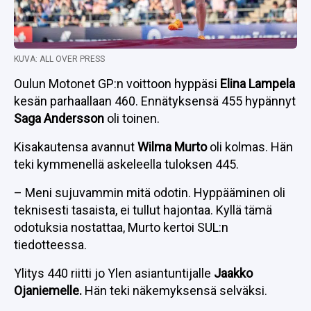
KUVA: ALL OVER PRESS
Oulun Motonet GP:n voittoon hyppäsi
Elina Lampela
kesän parhaallaan 460. Ennätyksensä 455 hypännyt
Saga Andersson
oli toinen.
Kisakautensa avannut
Wilma Murto
oli kolmas. Hän
teki kymmenellä askeleella tuloksen 445.
– Meni sujuvammin mitä odotin. Hyppääminen oli
teknisesti tasaista, ei tullut hajontaa. Kyllä tämä
odotuksia nostattaa, Murto kertoi SUL:n
tiedotteessa.
Ylitys 440 riitti jo Ylen asiantuntijalle
Jaakko
Ojaniemelle.
Hän teki näkemyksensä selväksi.