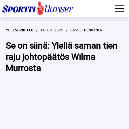
EM-YLEISURHEILU
YLEISURHEILU
14.08.2025
LASSE HONKANEN
JÄÄKIEKKO
Se on siinä: Ylellä saman tien
raju johtopäätös Wilma
YLEISURHEILU
Murrosta
TALVILAJIT
WILMA HELTELÄ
FORMULA 1
MUSTAFE MUUSE
IIVO NISKANEN
RALLI
KERTTU NISKANEN
MUUT