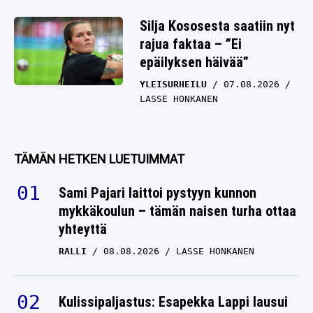
Silja Kososesta saatiin nyt
rajua faktaa – ”Ei
epäilyksen häivää”
YLEISURHEILU
07.08.2026
LASSE HONKANEN
TÄMÄN HETKEN LUETUIMMAT
Sami Pajari laittoi pystyyn kunnon
mykkäkoulun – tämän naisen turha ottaa
yhteyttä
RALLI
08.08.2026
LASSE HONKANEN
Kulissipaljastus: Esapekka Lappi lausui