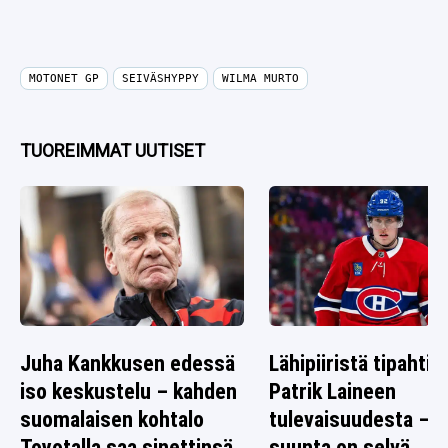
MOTONET GP
SEIVÄSHYPPY
WILMA MURTO
TUOREIMMAT UUTISET
Juha Kankkusen edessä
Lähipiiristä tipahti v
iso keskustelu – kahden
Patrik Laineen
suomalaisen kohtalo
tulevaisuudesta –
Toyotalla saa sinettinsä
suunta on selvä