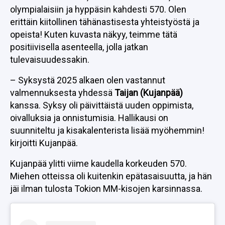
olympialaisiin ja hyppäsin kahdesti 570. Olen
erittäin kiitollinen tähänastisesta yhteistyöstä ja
opeista! Kuten kuvasta näkyy, teimme tätä
positiivisella asenteella, jolla jatkan
tulevaisuudessakin.
– Syksystä 2025 alkaen olen vastannut
valmennuksesta yhdessä
Taijan (Kujanpää)
kanssa. Syksy oli päivittäistä uuden oppimista,
oivalluksia ja onnistumisia. Hallikausi on
suunniteltu ja kisakalenterista lisää myöhemmin!
kirjoitti Kujanpää.
Kujanpää ylitti viime kaudella korkeuden 570.
Miehen otteissa oli kuitenkin epätasaisuutta, ja hän
jäi ilman tulosta Tokion MM-kisojen karsinnassa.