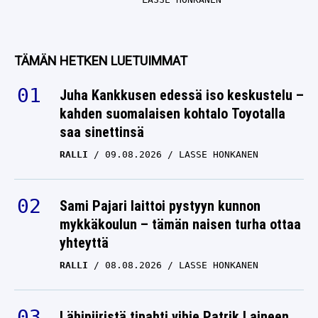
TÄMÄN HETKEN LUETUIMMAT
Juha Kankkusen edessä iso keskustelu –
kahden suomalaisen kohtalo Toyotalla
saa sinettinsä
RALLI
09.08.2026
LASSE HONKANEN
Sami Pajari laittoi pystyyn kunnon
mykkäkoulun – tämän naisen turha ottaa
yhteyttä
RALLI
08.08.2026
LASSE HONKANEN
Lähipiiristä tipahti vihje Patrik Laineen