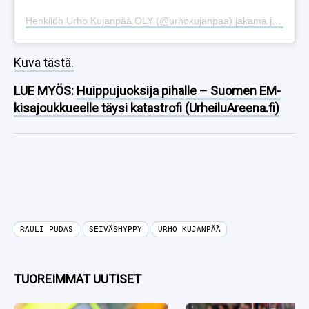
Henkilön Urho Kujanpää OLY (@urhokujanpaa) jakama julkaisu
Kuva tästä.
LUE MYÖS:
Huippujuoksija pihalle – Suomen EM-
kisajoukkueelle täysi katastrofi (UrheiluAreena.fi)
RAULI PUDAS
SEIVÄSHYPPY
URHO KUJANPÄÄ
TUOREIMMAT UUTISET