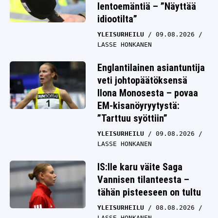
lentoemäntiä – ”Näyttää
idiootilta”
YLEISURHEILU
09.08.2026
LASSE HONKANEN
Englantilainen asiantuntija
veti johtopäätöksensä
Ilona Monosesta – povaa
EM-kisanöyryytystä:
”Tarttuu syöttiin”
YLEISURHEILU
09.08.2026
LASSE HONKANEN
IS:lle karu väite Saga
Vannisen tilanteesta –
tähän pisteeseen on tultu
YLEISURHEILU
08.08.2026
LASSE HONKANEN