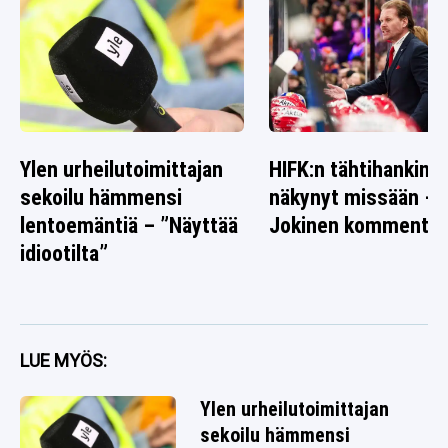
Ylen urheilutoimittajan
HIFK:n tähtihankinta
sekoilu hämmensi
näkynyt missään – O
lentoemäntiä – ”Näyttää
Jokinen kommentoi 
idiootilta”
LUE MYÖS:
Ylen urheilutoimittajan
sekoilu hämmensi