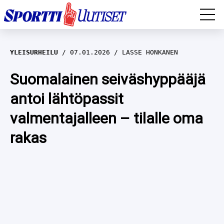
EM-YLEISURHEILU
YLEISURHEILU
07.01.2026
LASSE HONKANEN
JÄÄKIEKKO
Suomalainen seiväshyppääjä
antoi lähtöpassit
YLEISURHEILU
valmentajalleen – tilalle oma
TALVILAJIT
WILMA HELTELÄ
rakas
FORMULA 1
MUSTAFE MUUSE
IIVO NISKANEN
RALLI
KERTTU NISKANEN
MUUT