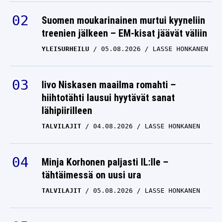
Suomen moukarinainen murtui kyyneliin
treenien jälkeen – EM-kisat jäävät väliin
YLEISURHEILU
05.08.2026
LASSE HONKANEN
Iivo Niskasen maailma romahti –
hiihtotähti lausui hyytävät sanat
lähipiirilleen
TALVILAJIT
04.08.2026
LASSE HONKANEN
Minja Korhonen paljasti IL:lle –
tähtäimessä on uusi ura
TALVILAJIT
05.08.2026
LASSE HONKANEN