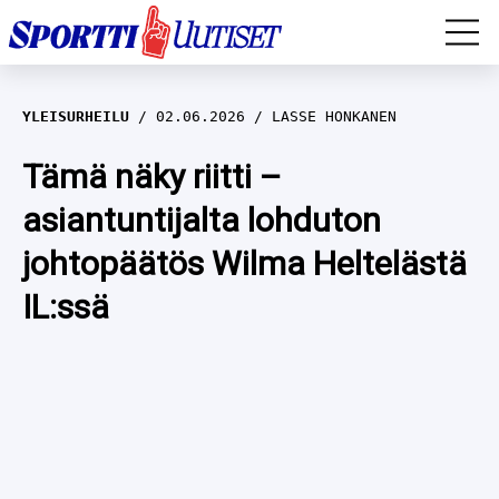
EM-YLEISURHEILU
YLEISURHEILU
02.06.2026
LASSE HONKANEN
JÄÄKIEKKO
Tämä näky riitti –
asiantuntijalta lohduton
YLEISURHEILU
johtopäätös Wilma Heltelästä
TALVILAJIT
WILMA HELTELÄ
IL:ssä
FORMULA 1
MUSTAFE MUUSE
IIVO NISKANEN
RALLI
KERTTU NISKANEN
MUUT