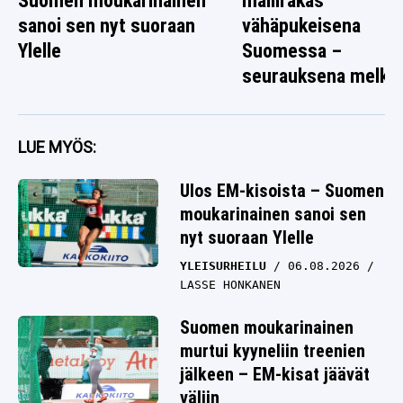
Suomen moukarinainen
mallirakas
sanoi sen nyt suoraan
vähäpukeisena
Ylelle
Suomessa –
seurauksena melko
rallikuva
LUE MYÖS:
Ulos EM-kisoista – Suomen
moukarinainen sanoi sen
nyt suoraan Ylelle
YLEISURHEILU
06.08.2026
LASSE HONKANEN
Suomen moukarinainen
murtui kyyneliin treenien
jälkeen – EM-kisat jäävät
väliin