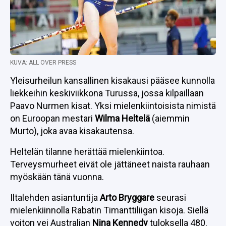
KUVA: ALL OVER PRESS
Yleisurheilun kansallinen kisakausi pääsee kunnolla
liekkeihin keskiviikkona Turussa, jossa kilpaillaan
Paavo Nurmen kisat. Yksi mielenkiintoisista nimistä
on Euroopan mestari
Wilma Heltelä
(aiemmin
Murto), joka avaa kisakautensa.
Heltelän tilanne herättää mielenkiintoa.
Terveysmurheet eivät ole jättäneet naista rauhaan
myöskään tänä vuonna.
Iltalehden asiantuntija
Arto Bryggare
seurasi
mielenkiinnolla Rabatin Timanttiliigan kisoja. Siellä
voiton vei Australian
Nina Kennedy
tuloksella 480.