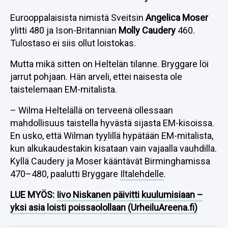
Eurooppalaisista nimistä Sveitsin
Angelica Moser
ylitti 480 ja Ison-Britannian
Molly Caudery
460.
Tulostaso ei siis ollut loistokas.
Mutta mikä sitten on Heltelän tilanne. Bryggare löi
jarrut pohjaan. Hän arveli, ettei naisesta ole
taistelemaan EM-mitalista.
– Wilma Heltelällä on terveenä ollessaan
mahdollisuus taistella hyvästä sijasta EM-kisoissa.
En usko, että Wilman tyylillä hypätään EM-mitalista,
kun alkukaudestakin kisataan vain vajaalla vauhdilla.
Kyllä Caudery ja Moser kääntävät Birminghamissa
470–480, paalutti Bryggare
Iltalehdelle
.
LUE MYÖS:
Iivo Niskanen päivitti kuulumisiaan –
yksi asia loisti poissaolollaan (UrheiluAreena.fi)