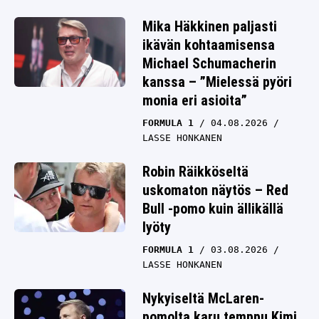
Mika Häkkinen paljasti
ikävän kohtaamisensa
Michael Schumacherin
kanssa – ”Mielessä pyöri
monia eri asioita”
FORMULA 1
04.08.2026
LASSE HONKANEN
Robin Räikköseltä
uskomaton näytös – Red
Bull -pomo kuin ällikällä
lyöty
FORMULA 1
03.08.2026
LASSE HONKANEN
Nykyiseltä McLaren-
pomolta karu temppu Kimi