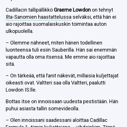
Cadillacin tallipällikkö
Graeme Lowdon
on tehnyt
Ilta-Sanomien haastattelussa
selväksi, että hän ei
aio rajoittaa suomalaiskuskin toimintaa auton
ulkopuolella.
– Olemme nähneet, miten hänen todellinen
luonteensa tuli esiin Sauberilla. Hän sai enemmän
vapautta olla oma itsensä. Me emme aio rajoittaa
sitä.
– On tärkeää, että fanit näkevät, millaisia kuljettajat
oikeasti ovat. Valtteri saa olla Valtteri, paalutti
Lowdon IS:lle.
Bottas itse on innoissaan uudesta pestistään. Hän
puhui asiasta tallin somevideolla.
– Olen innoissani saadessani aloittaa Cadillac