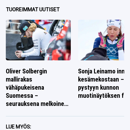
TUOREIMMAT UUTISET
Oliver Solbergin
Sonja Leinamo inno
mallirakas
kesämekostaan – lai
vähäpukeisena
pystyyn kunnon
Suomessa –
muotinäytöksen fane
seurauksena melkoinen
rallikuva
LUE MYÖS: