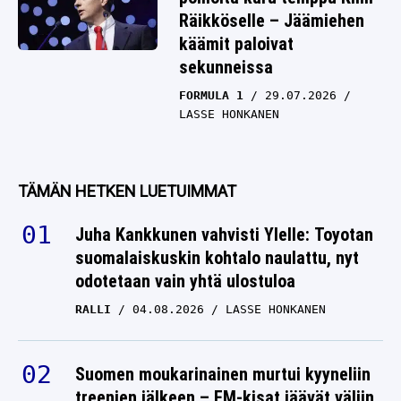
Räikköselle – Jäämiehen
käämit paloivat
sekunneissa
FORMULA 1
29.07.2026
LASSE HONKANEN
TÄMÄN HETKEN LUETUIMMAT
Juha Kankkunen vahvisti Ylelle: Toyotan
suomalaiskuskin kohtalo naulattu, nyt
odotetaan vain yhtä ulostuloa
RALLI
04.08.2026
LASSE HONKANEN
Suomen moukarinainen murtui kyyneliin
treenien jälkeen – EM-kisat jäävät väliin