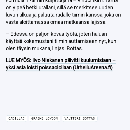
Formula 1 -tiimin kuljettajana – vihdoinkim. Tämä
on ylpeä hetki urallani, sillä se merkitsee uuden
luvun alkua ja paluuta radalle tiimin kanssa, joka on
vasta aloittamassa omaa matkaansa lajissa.
– Edessä on paljon kovaa työtä, joten haluan
käyttää kokemustani tiimin auttamiseen nyt, kun
olen täysin mukana, linjasi Bottas.
LUE MYÖS:
Iivo Niskanen päivitti kuulumisiaan –
yksi asia loisti poissaolollaan (UrheiluAreena.fi)
CADILLAC
GRAEME LOWDON
VALTTERI BOTTAS