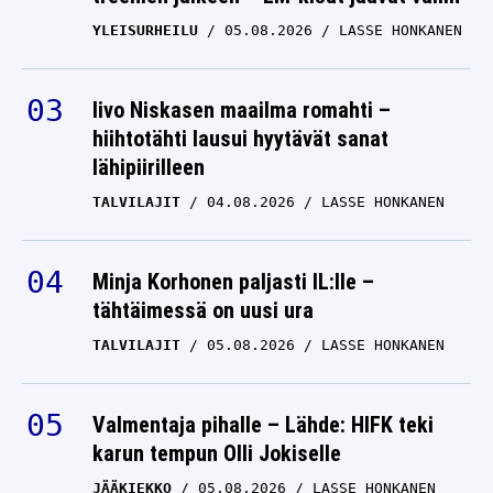
YLEISURHEILU
05.08.2026
LASSE HONKANEN
Iivo Niskasen maailma romahti –
hiihtotähti lausui hyytävät sanat
lähipiirilleen
TALVILAJIT
04.08.2026
LASSE HONKANEN
Minja Korhonen paljasti IL:lle –
tähtäimessä on uusi ura
TALVILAJIT
05.08.2026
LASSE HONKANEN
Valmentaja pihalle – Lähde: HIFK teki
karun tempun Olli Jokiselle
JÄÄKIEKKO
05.08.2026
LASSE HONKANEN