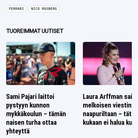
FERRARI
NICO ROSBERG
TUOREIMMAT UUTISET
Sami Pajari laittoi
Laura Arffman sai
pystyyn kunnon
melkoisen viestin
mykkäkoulun – tämän
naapuriltaan – tätä
naisen turha ottaa
kukaan ei halua kuul
yhteyttä