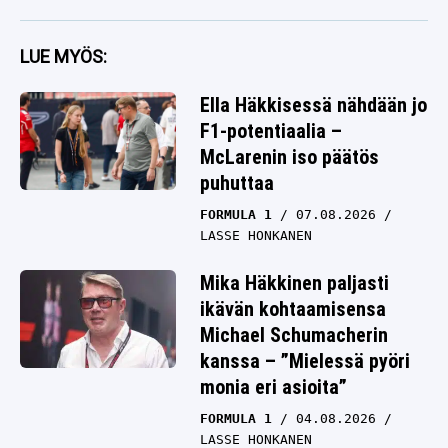
LUE MYÖS:
Ella Häkkisessä nähdään jo
F1-potentiaalia –
McLarenin iso päätös
puhuttaa
FORMULA 1
07.08.2026
LASSE HONKANEN
Mika Häkkinen paljasti
ikävän kohtaamisensa
Michael Schumacherin
kanssa – ”Mielessä pyöri
monia eri asioita”
FORMULA 1
04.08.2026
LASSE HONKANEN