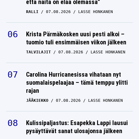
että näitä on elää olemassa”
RALLI
07.08.2026
LASSE HONKANEN
Krista Pärmäkosken uusi pesti alkoi –
tuomio tuli ensimmäisen viikon jälkeen
TALVILAJIT
07.08.2026
LASSE HONKANEN
Carolina Hurricanesissa vihataan nyt
suomalaispelaajaa – tämä temppu ylitti
rajan
JÄÄKIEKKO
07.08.2026
LASSE HONKANEN
Kulissipaljastus: Esapekka Lappi lausui
pysäyttävät sanat ulosajonsa jälkeen