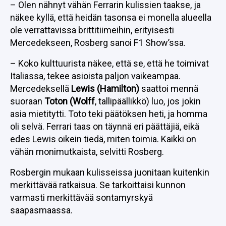
– Olen nähnyt vähän Ferrarin kulissien taakse, ja
näkee kyllä, että heidän tasonsa ei monella alueella
ole verrattavissa brittitiimeihin, erityisesti
Mercedekseen, Rosberg sanoi F1 Show’ssa.
– Koko kulttuurista näkee, että se, että he toimivat
Italiassa, tekee asioista paljon vaikeampaa.
Mercedeksellä
Lewis (Hamilton)
saattoi mennä
suoraan
Toton (Wolff
, tallipäällikkö) luo, jos jokin
asia mietitytti. Toto teki päätöksen heti, ja homma
oli selvä. Ferrari taas on täynnä eri päättäjiä, eikä
edes Lewis oikein tiedä, miten toimia. Kaikki on
vähän monimutkaista, selvitti Rosberg.
Rosbergin mukaan kulisseissa juonitaan kuitenkin
merkittävää ratkaisua. Se tarkoittaisi kunnon
varmasti merkittävää sontamyrskyä
saapasmaassa.