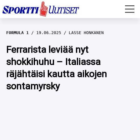
EM-YLEISURHEILU
FORMULA 1
19.06.2025
LASSE HONKANEN
JÄÄKIEKKO
Ferrarista leviää nyt
shokkihuhu – Italiassa
YLEISURHEILU
räjähtäisi kautta aikojen
TALVILAJIT
WILMA HELTELÄ
sontamyrsky
FORMULA 1
MUSTAFE MUUSE
IIVO NISKANEN
RALLI
KERTTU NISKANEN
MUUT