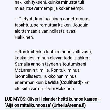
näki kehitykseni, kuinka minusta tuli
mies, itsevarmempi ja kokeneempi.
– Tietysti, kun tuollainen onnettomuus
tapahtuu, se romuttaa kaiken. Jouduin
aloittamaan aivan nollasta, avasi
Häkkinen.
– Ron kuitenkin luotti minuun valtavasti,
koska tiesi minun olevan todella ahkera.
Samalla annoin täyden sitoutumiseni
McLarenin tiimille. Ron tuki minua
luonnollisesti. Tukiko hän minua
enemmän kuin
Davidia (Coulthard)
? En
ole siitä varma, arvioi Häkkinen.
LUE MYÖS:
Oliver Helander heitti kunnon kaaren –
”Äijä on mitalikunnossa” (UrheiluAreena.fi)