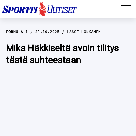
EM-YLEISURHEILU
FORMULA 1
31.10.2025
LASSE HONKANEN
JÄÄKIEKKO
Mika Häkkiseltä avoin tilitys
tästä suhteestaan
YLEISURHEILU
TALVILAJIT
WILMA HELTELÄ
FORMULA 1
MUSTAFE MUUSE
IIVO NISKANEN
RALLI
KERTTU NISKANEN
MUUT