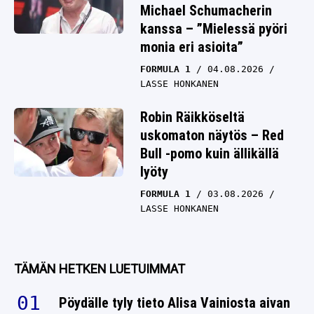
Michael Schumacherin
kanssa – ”Mielessä pyöri
monia eri asioita”
FORMULA 1
04.08.2026
LASSE HONKANEN
Robin Räikköseltä
uskomaton näytös – Red
Bull -pomo kuin ällikällä
lyöty
FORMULA 1
03.08.2026
LASSE HONKANEN
TÄMÄN HETKEN LUETUIMMAT
Pöydälle tyly tieto Alisa Vainiosta aivan