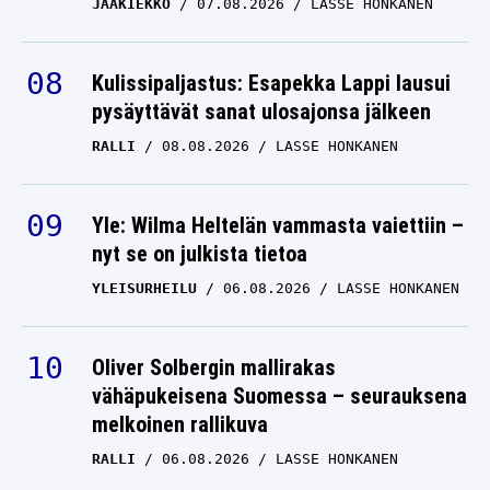
JÄÄKIEKKO
07.08.2026
LASSE HONKANEN
Kulissipaljastus: Esapekka Lappi lausui
pysäyttävät sanat ulosajonsa jälkeen
RALLI
08.08.2026
LASSE HONKANEN
Yle: Wilma Heltelän vammasta vaiettiin –
nyt se on julkista tietoa
YLEISURHEILU
06.08.2026
LASSE HONKANEN
Oliver Solbergin mallirakas
vähäpukeisena Suomessa – seurauksena
melkoinen rallikuva
RALLI
06.08.2026
LASSE HONKANEN