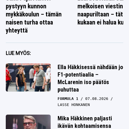
pystyyn kunnon
melkoisen viestin
mykkäkoulun – tämän
naapuriltaan – tätä
naisen turha ottaa
kukaan ei halua kuul
yhteyttä
LUE MYÖS:
Ella Häkkisessä nähdään jo
F1-potentiaalia –
McLarenin iso päätös
puhuttaa
FORMULA 1
07.08.2026
LASSE HONKANEN
Mika Häkkinen paljasti
ikävän kohtaamisensa