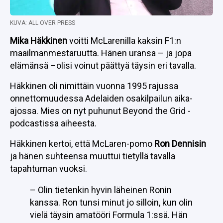
KUVA: ALL OVER PRESS
Mika Häkkinen
voitti McLarenilla kaksin F1:n
maailmanmestaruutta. Hänen uransa – ja jopa
elämänsä –olisi voinut päättyä täysin eri tavalla.
Häkkinen oli nimittäin vuonna 1995 rajussa
onnettomuudessa Adelaiden osakilpailun aika-
ajossa. Mies on nyt puhunut Beyond the Grid -
podcastissa aiheesta.
Häkkinen kertoi, että McLaren-pomo
Ron Dennisin
ja hänen suhteensa muuttui tietyllä tavalla
tapahtuman vuoksi.
– Olin tietenkin hyvin läheinen Ronin
kanssa. Ron tunsi minut jo silloin, kun olin
vielä täysin amatööri Formula 1:ssä. Hän