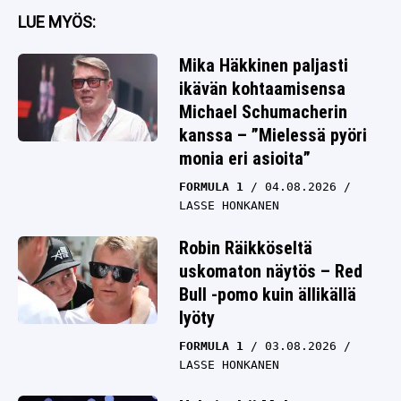
LUE MYÖS:
Mika Häkkinen paljasti
ikävän kohtaamisensa
Michael Schumacherin
kanssa – ”Mielessä pyöri
monia eri asioita”
FORMULA 1
04.08.2026
LASSE HONKANEN
Robin Räikköseltä
uskomaton näytös – Red
Bull -pomo kuin ällikällä
lyöty
FORMULA 1
03.08.2026
LASSE HONKANEN