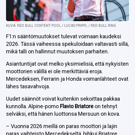
KUVA: RED BULL CONTENT POOL / LUCAS PRIPFL / RED BULL RING
F1:n sääntömuutokset tulevat voimaan kaudeksi
2026. Tässä vaiheessa spekuloidaan valtavasti sillä,
mikä talli on hallinnut muutoksen parhaiten.
Asiantuntijat ovat melko yksimielisiä, että nykyisten
moottorien välillä ei ole merkittäviä eroja.
Mercedeksen, Ferrarin ja Honda voimanlähteet ovat
lähes tasavahvoja.
Uudet säännöt voivat kuitenkin sekoittaa pakkaa
kunnolla. Alpine-pomo
Flavio Briatore
on tehnyt
selväksi, että hänen luottonsa Mersuun on kova.
– Vuonna 2026 meillä on paras moottori ja lajin
paras vaihteisto Mercedekseltä, hihkui Briatore