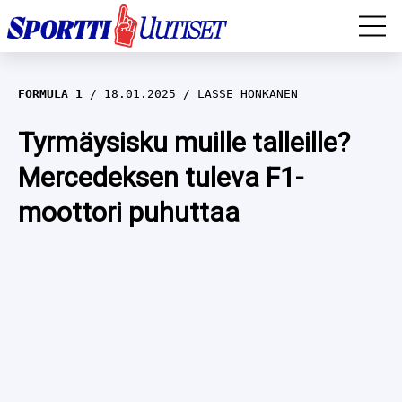
EM-YLEISURHEILU
FORMULA 1
18.01.2025
LASSE HONKANEN
JÄÄKIEKKO
Tyrmäysisku muille talleille?
Mercedeksen tuleva F1-
YLEISURHEILU
moottori puhuttaa
TALVILAJIT
WILMA HELTELÄ
FORMULA 1
MUSTAFE MUUSE
IIVO NISKANEN
RALLI
KERTTU NISKANEN
MUUT