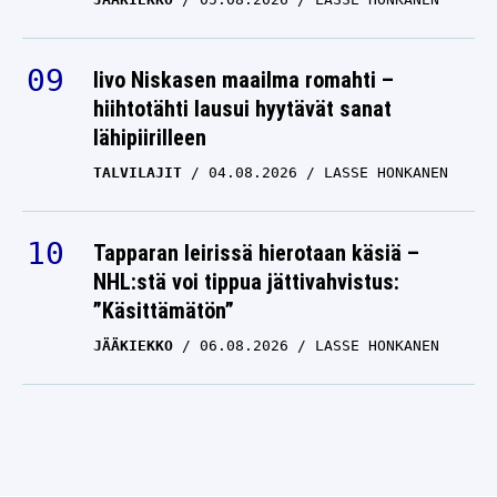
Iivo Niskasen maailma romahti –
hiihtotähti lausui hyytävät sanat
lähipiirilleen
TALVILAJIT
04.08.2026
LASSE HONKANEN
Tapparan leirissä hierotaan käsiä –
NHL:stä voi tippua jättivahvistus:
”Käsittämätön”
JÄÄKIEKKO
06.08.2026
LASSE HONKANEN