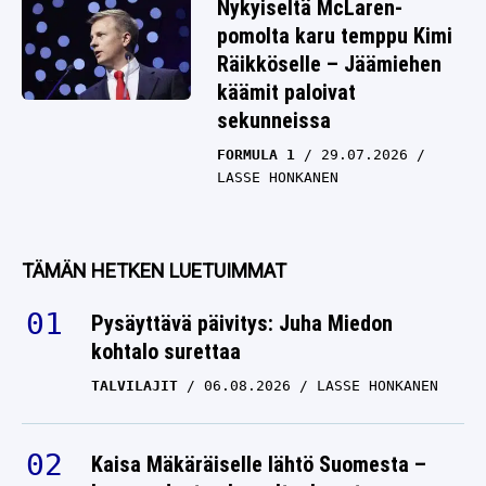
Nykyiseltä McLaren-
pomolta karu temppu Kimi
Räikköselle – Jäämiehen
käämit paloivat
sekunneissa
FORMULA 1
29.07.2026
LASSE HONKANEN
TÄMÄN HETKEN LUETUIMMAT
Pysäyttävä päivitys: Juha Miedon
kohtalo surettaa
TALVILAJIT
06.08.2026
LASSE HONKANEN
Kaisa Mäkäräiselle lähtö Suomesta –