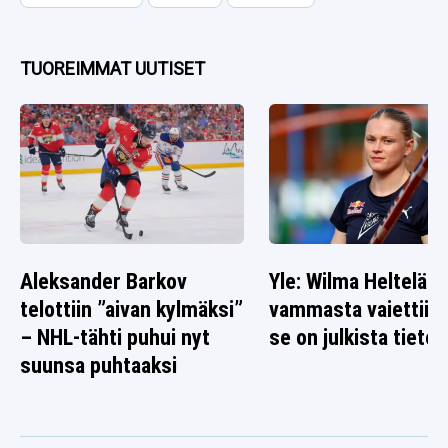
TUOREIMMAT UUTISET
Aleksander Barkov
Yle: Wilma Heltelän
telottiin ”aivan kylmäksi”
vammasta vaiettiin 
– NHL-tähti puhui nyt
se on julkista tietoa
suunsa puhtaaksi