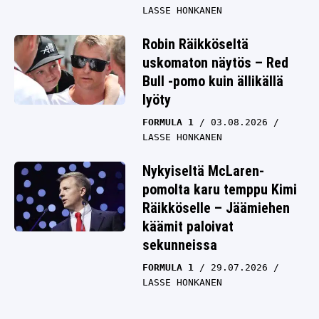
LASSE HONKANEN
Robin Räikköseltä
uskomaton näytös – Red
Bull -pomo kuin ällikällä
lyöty
FORMULA 1
03.08.2026
LASSE HONKANEN
Nykyiseltä McLaren-
pomolta karu temppu Kimi
Räikköselle – Jäämiehen
käämit paloivat
sekunneissa
FORMULA 1
29.07.2026
LASSE HONKANEN