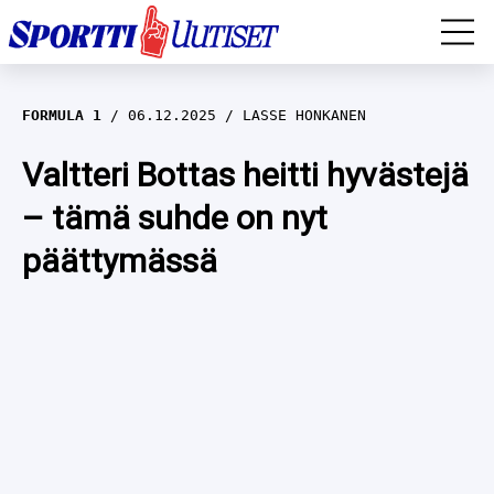
EM-YLEISURHEILU
FORMULA 1
06.12.2025
LASSE HONKANEN
JÄÄKIEKKO
Valtteri Bottas heitti hyvästejä
– tämä suhde on nyt
YLEISURHEILU
päättymässä
TALVILAJIT
WILMA HELTELÄ
FORMULA 1
MUSTAFE MUUSE
IIVO NISKANEN
RALLI
KERTTU NISKANEN
MUUT