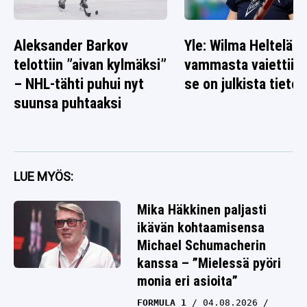
Aleksander Barkov
Yle: Wilma Heltelän
telottiin ”aivan kylmäksi”
vammasta vaiettiin 
– NHL-tähti puhui nyt
se on julkista tietoa
suunsa puhtaaksi
LUE MYÖS:
Mika Häkkinen paljasti
ikävän kohtaamisensa
Michael Schumacherin
kanssa – ”Mielessä pyöri
monia eri asioita”
FORMULA 1
04.08.2026