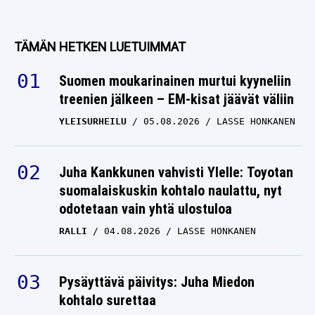
TÄMÄN HETKEN LUETUIMMAT
Suomen moukarinainen murtui kyyneliin
treenien jälkeen – EM-kisat jäävät väliin
YLEISURHEILU
05.08.2026
LASSE HONKANEN
Juha Kankkunen vahvisti Ylelle: Toyotan
suomalaiskuskin kohtalo naulattu, nyt
odotetaan vain yhtä ulostuloa
RALLI
04.08.2026
LASSE HONKANEN
Pysäyttävä päivitys: Juha Miedon
kohtalo surettaa
TALVILAJIT
06.08.2026
LASSE HONKANEN