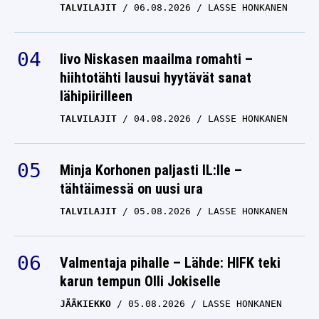
Iivo Niskasen maailma romahti –
hiihtotähti lausui hyytävät sanat
lähipiirilleen
TALVILAJIT
04.08.2026
LASSE HONKANEN
Minja Korhonen paljasti IL:lle –
tähtäimessä on uusi ura
TALVILAJIT
05.08.2026
LASSE HONKANEN
Valmentaja pihalle – Lähde: HIFK teki
karun tempun Olli Jokiselle
JÄÄKIEKKO
05.08.2026
LASSE HONKANEN