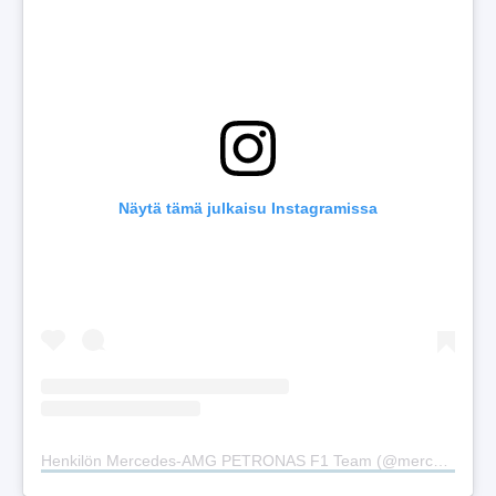
Näytä tämä julkaisu Instagramissa
Henkilön Mercedes-AMG PETRONAS F1 Team (@mercedesamgf1) jakama julkaisu