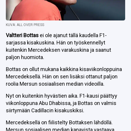
KUVA: ALL OVER PRESS
Valtteri Bottas
ei ole ajanut tällä kaudella F1-
sarjassa kisakuskina. Hän on työskennellyt
kuitenkin Mercedeksen varakuskina ja saanut
paljon huomiota.
Bottas on ollut mukana kaikkina kisaviikonloppuina
Mercedeksellä. Hän on sen lisäksi ottanut paljon
roolia Mersun sosiaalisen median videoilla.
Nyt on kuitenkin hyvästien aika. F1-kausi päättyy
viikonloppuna Abu Dhabissa, ja Bottas on valmis
siirtymään Cadillacin kisakuskiksi.
Mercedeksellä on fiilistelty Bottaksen lähdöllä.
Mersun sosiaalisen median kanavista vastaava