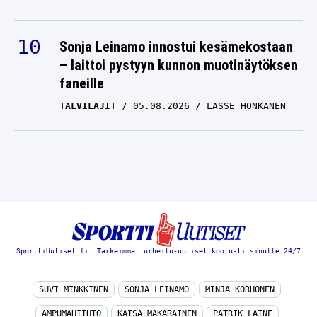
Sonja Leinamo innostui kesämekostaan
– laittoi pystyyn kunnon muotinäytöksen
faneille
TALVILAJIT
05.08.2026
LASSE HONKANEN
SporttiUutiset.fi: Tärkeimmät urheilu-uutiset kootusti sinulle 24/7
SUVI MINKKINEN
SONJA LEINAMO
MINJA KORHONEN
AMPUMAHIIHTO
KAISA MÄKÄRÄINEN
PATRIK LAINE
RAIMO HELMINEN
MIKKO RANTANEN