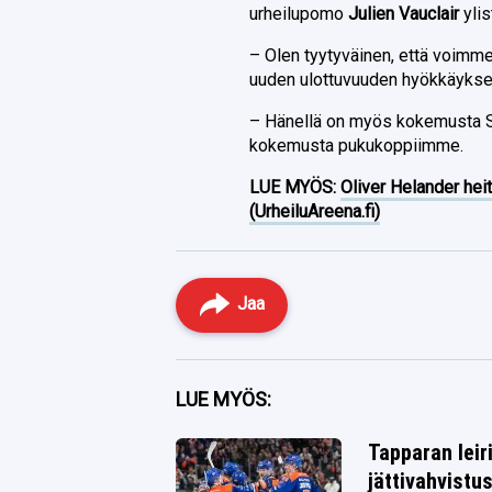
urheilupomo
Julien Vauclair
ylis
– Olen tyytyväinen, että voimme 
uuden ulottuvuuden hyökkäyk
– Hänellä on myös kokemusta S
kokemusta pukukoppiimme.
LUE MYÖS:
Oliver Helander heit
(UrheiluAreena.fi)
Jaa
Facebook
LUE MYÖS:
Twitter
Tapparan leir
jättivahvistu
Whatsapp