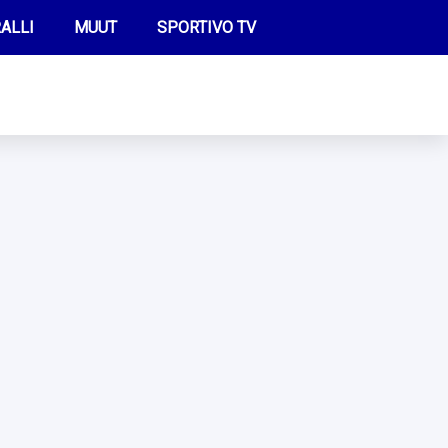
ALLI
MUUT
SPORTIVO TV
FUTIS
KAMPPAILU
OLYMPIALAISET