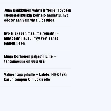
Juha Kankkunen vahvisti Ylelle: Toyotan
suomalaiskuskin kohtalo naulattu, nyt
odotetaan vain yhtä ulostuloa
Iivo Niskasen maailma romahti –
hiihtotähti lausui hyytävät sanat
lähipiirilleen
Minja Korhonen paljasti IL:lle –
tähtäimessä on uusi ura
Valmentaja pihalle – Lähde: HIFK teki
karun tempun Olli Jokiselle