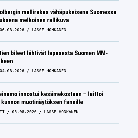
Solbergin mallirakas vähäpukeisena Suomessa
uksena melkoinen rallikuva
06.08.2026
LASSE HONKANEN
htien bileet lähtivät lapasesta Suomen MM-
älkeen
04.08.2026
LASSE HONKANEN
einamo innostui kesämekostaan – laittoi
 kunnon muotinäytöksen faneille
IT
05.08.2026
LASSE HONKANEN