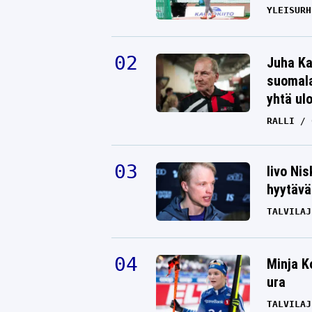
YLEISURH
Juha Ka
suomala
yhtä ul
RALLI
Iivo Ni
hyytävät
TALVILAJ
Minja K
ura
TALVILAJ