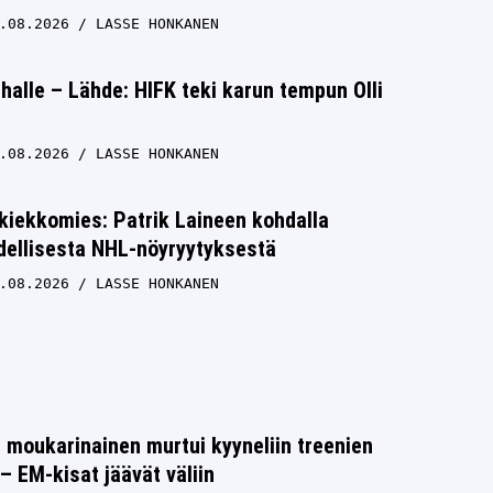
.08.2026
LASSE HONKANEN
halle – Lähde: HIFK teki karun tempun Olli
.08.2026
LASSE HONKANEN
kiekkomies: Patrik Laineen kohdalla
dellisesta NHL-nöyryytyksestä
.08.2026
LASSE HONKANEN
moukarinainen murtui kyyneliin treenien
– EM-kisat jäävät väliin