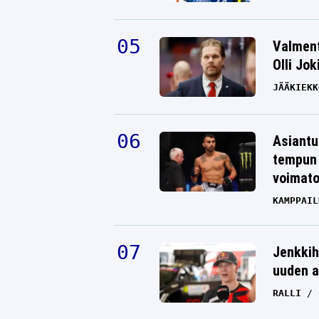
Valment
Olli Jok
JÄÄKIEKK
Asiantu
tempun 
voimat
KAMPPAIL
Jenkkih
uuden a
RALLI