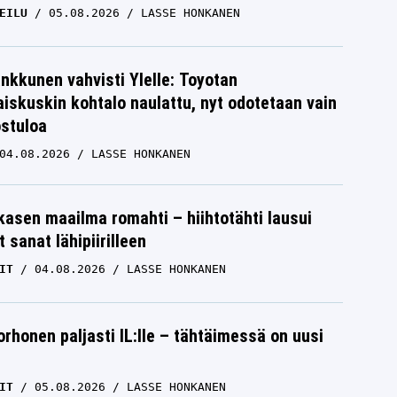
EILU
05.08.2026
LASSE HONKANEN
nkkunen vahvisti Ylelle: Toyotan
iskuskin kohtalo naulattu, nyt odotetaan vain
ostuloa
04.08.2026
LASSE HONKANEN
skasen maailma romahti – hiihtotähti lausui
 sanat lähipiirilleen
IT
04.08.2026
LASSE HONKANEN
orhonen paljasti IL:lle – tähtäimessä on uusi
IT
05.08.2026
LASSE HONKANEN