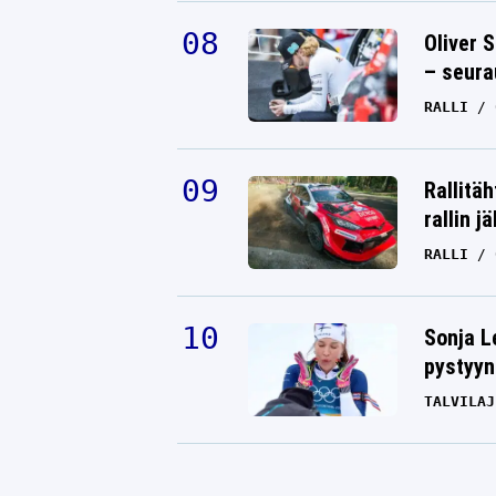
Oliver 
– seura
RALLI
Rallitä
rallin j
RALLI
Sonja L
pystyyn
TALVILAJ