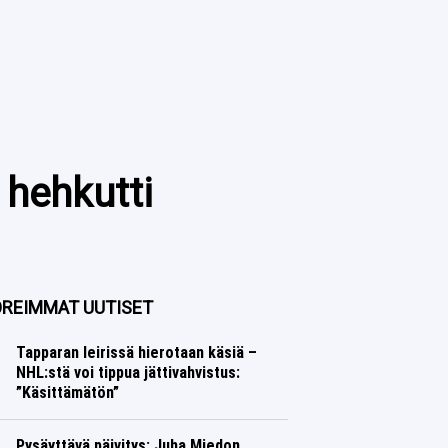
 hehkutti
REIMMAT UUTISET
Tapparan leirissä hierotaan käsiä –
NHL:stä voi tippua jättivahvistus:
”Käsittämätön”
Jääkiekko
Lasse Honkanen
Pysäyttävä päivitys: Juha Miedon