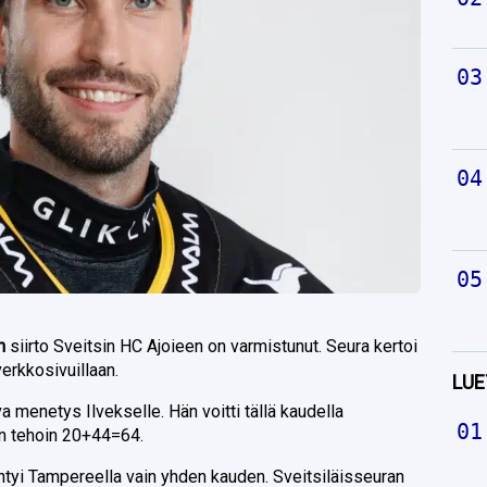
en
siirto Sveitsin HC Ajoieen on varmistunut. Seura kertoi
rkkosivuillaan.
LUE
a menetys Ilvekselle. Hän voitti tällä kaudella
in tehoin 20+44=64.
htyi Tampereella vain yhden kauden. Sveitsiläisseuran