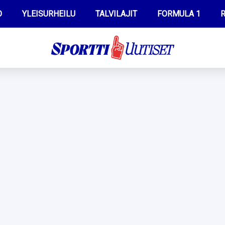
O
YLEISURHEILU
TALVILAJIT
FORMULA 1
R
WILMA HELTELÄ
IIVO NISKANEN
MUSTAFE MUUSE
KERTTU NISKANEN