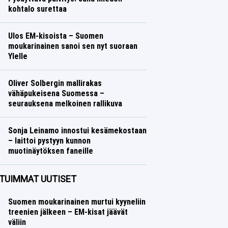
kohtalo surettaa
Talvilajit
Lasse Honkanen
Ulos EM-kisoista – Suomen
moukarinainen sanoi sen nyt suoraan
Ylelle
Yleisurheilu
Lasse Honkanen
Oliver Solbergin mallirakas
vähäpukeisena Suomessa –
seurauksena melkoinen rallikuva
Ralli
Lasse Honkanen
Sonja Leinamo innostui kesämekostaan
– laittoi pystyyn kunnon
muotinäytöksen faneille
Talvilajit
Lasse Honkanen
TUIMMAT UUTISET
Suomen moukarinainen murtui kyyneliin
treenien jälkeen – EM-kisat jäävät
väliin