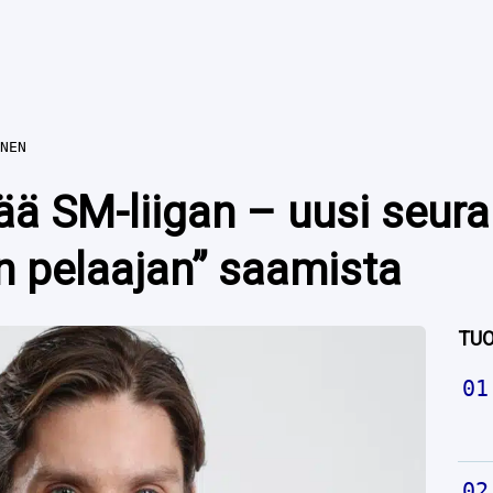
NEN
ää SM-liigan – uusi seura
in pelaajan” saamista
TUO