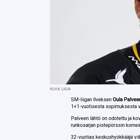
KUVA: LIIGA
SM-liigan llveksen
Oula Palve
1+1-vuotisesta sopimuksesta ve
Palveen lähtö on odotettu ja kov
runkosarjan pistepörssin kome
32-vuotias keskushyökkääjä vii