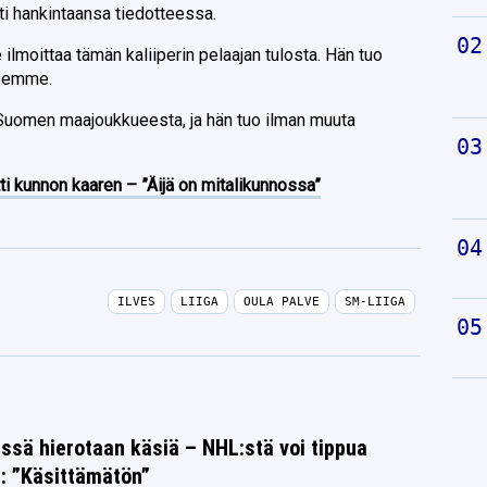
ti hankintaansa tiedotteessa.
ilmoittaa tämän kaliiperin pelaajan tulosta. Hän tuo
seemme.
uomen maajoukkueesta, ja hän tuo ilman muuta
ti kunnon kaaren – ”Äijä on mitalikunnossa”
ILVES
LIIGA
OULA PALVE
SM-LIIGA
issä hierotaan käsiä – NHL:stä voi tippua
s: ”Käsittämätön”