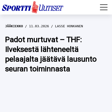
EM-YLEISURHEILU
JÄÄKIEKKO
11.03.2026
LASSE HONKANEN
JÄÄKIEKKO
Padot murtuvat – THF:
Ilveksestä lähteneeltä
YLEISURHEILU
pelaajalta jäätävä lausunto
TALVILAJIT
WILMA HELTELÄ
seuran toiminnasta
FORMULA 1
MUSTAFE MUUSE
IIVO NISKANEN
RALLI
KERTTU NISKANEN
MUUT