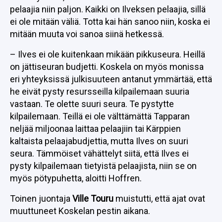
pelaajia niin paljon. Kaikki on Ilveksen pelaajia, sillä
ei ole mitään väliä. Totta kai hän sanoo niin, koska ei
mitään muuta voi sanoa siinä hetkessä.
– Ilves ei ole kuitenkaan mikään pikkuseura. Heillä
on jättiseuran budjetti. Koskela on myös monissa
eri yhteyksissä julkisuuteen antanut ymmärtää, että
he eivät pysty resursseilla kilpailemaan suuria
vastaan. Te olette suuri seura. Te pystytte
kilpailemaan. Teillä ei ole välttämättä Tapparan
neljää miljoonaa laittaa pelaajiin tai Kärppien
kaltaista pelaajabudjettia, mutta Ilves on suuri
seura. Tämmöiset vähättelyt siitä, että Ilves ei
pysty kilpailemaan tietyistä pelaajista, niin se on
myös pötypuhetta, aloitti Hoffren.
Toinen juontaja
Ville Touru
muistutti, että ajat ovat
muuttuneet Koskelan pestin aikana.