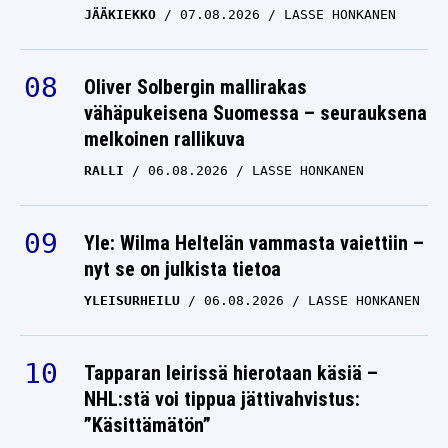
Oliver Solbergin mallirakas
vähäpukeisena Suomessa – seurauksena
melkoinen rallikuva
RALLI
06.08.2026
LASSE HONKANEN
Yle: Wilma Heltelän vammasta vaiettiin –
nyt se on julkista tietoa
YLEISURHEILU
06.08.2026
LASSE HONKANEN
Tapparan leirissä hierotaan käsiä –
NHL:stä voi tippua jättivahvistus:
”Käsittämätön”
JÄÄKIEKKO
06.08.2026
LASSE HONKANEN