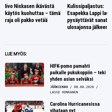
Iivo Niskasen ikävästä
Kulissipaljastus:
käytös kuohuttaa – tämä
Esapekka Lappi laus
raja oli pakko vetää
pysäyttävät sanat
ulosajonsa jälkeen
LUE MYÖS:
HIFK-pomo pamahti
paikalle pukukoppiin – teki
yhden asian selväksi
JÄÄKIEKKO
08.08.2026
LASSE HONKANEN
Carolina Hurricanesissa
vihataan nyt