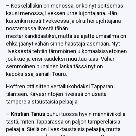
– Koskelallakin on menossa, onko nyt seitsemäs
kausi menossa, Ilveksen urheilujohtajana. Hän
kuitenkin nosti IIveksessä ja oli urheilujohtajana
nostamassa Ilvestä tähän
mestarikandidaatiksi, mutta se ajattelumaailma on
ehkä jäänyt vähän sinne haastaja-asemaan. Nyt
Ilveksestä tehtiin tämmöinen ulkomaalaisvetoinen
joukkue ja ensi kaudeksi muuttuu taas. Vähän
semmoinen punainen lanka tässä nyt on
kadoksissa, sanaili Touru.
Hoffren otti sitten vertailukohdaksi Tapparan
tilanteen. Kirvesrintojen riveissä on useita
tamperelaistaustaisia pelaajia.
–
Kristian Tanus
puhui tuossa hyvin männäviikolla
tästä, miten Tapparassa on paljon tamperelaisia
pelaajia. Siellä on Ilves-taustaisia pelaajia, mutta