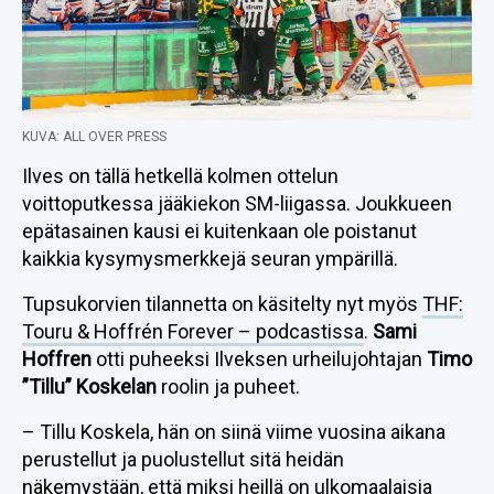
KUVA: ALL OVER PRESS
Ilves on tällä hetkellä kolmen ottelun
voittoputkessa jääkiekon SM-liigassa. Joukkueen
epätasainen kausi ei kuitenkaan ole poistanut
kaikkia kysymysmerkkejä seuran ympärillä.
Tupsukorvien tilannetta on käsitelty nyt myös
THF:
Touru & Hoffrén Forever – podcastissa
.
Sami
Hoffren
otti puheeksi Ilveksen urheilujohtajan
Timo
”Tillu” Koskelan
roolin ja puheet.
– Tillu Koskela, hän on siinä viime vuosina aikana
perustellut ja puolustellut sitä heidän
näkemystään, että miksi heillä on ulkomaalaisia