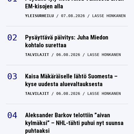
YLEISURHEILU
07.08.2026
LASSE HONKANEN
Pysäyttävä päivitys: Juha Miedon
kohtalo surettaa
TALVILAJIT
06.08.2026
LASSE HONKANEN
Kaisa Mäkäräiselle lähtö Suomesta –
kyse uudesta aluevaltauksesta
TALVILAJIT
06.08.2026
LASSE HONKANEN
Aleksander Barkov telottiin ”aivan
kylmäksi” – NHL-tähti puhui nyt suunsa
puhtaaksi
JÄÄKIEKKO
06.08.2026
LASSE HONKANEN