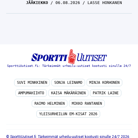
SporttiUutiset.fi: Tärkeimmät urheilu-uutiset kootusti sinulle 24/7
SUVI MINKKINEN
SONJA LEINAMO
MINJA KORHONEN
AMPUMAHIIHTO
KAISA MÄKÄRÄINEN
PATRIK LAINE
RAIMO HELMINEN
MIKKO RANTANEN
YLEISURHEILUN EM-KISAT 2026
© SporttiUutiset.fi: Tärkeimmät urheilu-uutiset kootusti sinulle 24/7 2026
TIETOA MEISTÄ
/
🇬🇧 SPORTIVO NETWORK
/
KÄYTTÖEHDOT