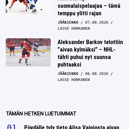
suomalaispelaajaa – tämä
temppu ylitti rajan
JÄÄKIEKKO
07.08.2026
LASSE HONKANEN
Aleksander Barkov telottiin
”aivan kylmäksi” – NHL-
tähti puhui nyt suunsa
puhtaaksi
JÄÄKIEKKO
06.08.2026
LASSE HONKANEN
TÄMÄN HETKEN LUETUIMMAT
Pöydälle tyly tieto Alisa Vainiosta aivan
EM-kisojen alla