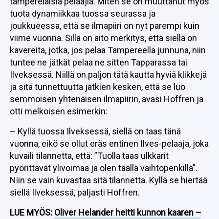
tamperelaisia pelaajia. Miten se on muuttanut myös
tuota dynamiikkaa tuossa seurassa ja
joukkueessa, että se ilmapiiri on nyt parempi kuin
viime vuonna. Sillä on aito merkitys, että siellä on
kavereita, jotka, jos pelaa Tampereella junnuna, niin
tuntee ne jätkät pelaa ne sitten Tapparassa tai
Ilveksessä. Niillä on paljon tätä kautta hyviä klikkejä
ja sitä tunnettuutta jätkien kesken, että se luo
semmoisen yhtenäisen ilmapiirin, avasi Hoffren ja
otti melkoisen esimerkin:
– Kyllä tuossa Ilveksessä, siellä on taas tänä
vuonna, eikö se ollut eräs entinen Ilves-pelaaja, joka
kuvaili tilannetta, että: ”Tuolla taas ulkkarit
pyörittävät ylivoimaa ja olen täällä vaihtopenkillä”.
Niin se vain kuvastaa sitä tilannetta. Kyllä se hiertää
siellä Ilveksessä, paljasti Hoffren.
LUE MYÖS:
Oliver Helander heitti kunnon kaaren –