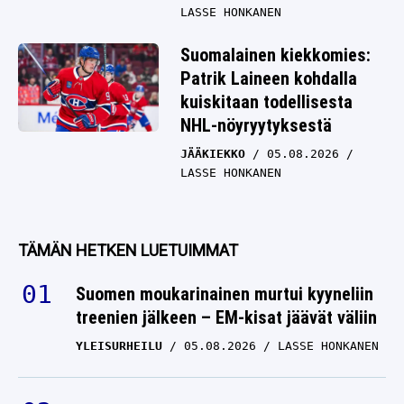
LASSE HONKANEN
Suomalainen kiekkomies:
Patrik Laineen kohdalla
kuiskitaan todellisesta
NHL-nöyryytyksestä
JÄÄKIEKKO
05.08.2026
LASSE HONKANEN
TÄMÄN HETKEN LUETUIMMAT
Suomen moukarinainen murtui kyyneliin
treenien jälkeen – EM-kisat jäävät väliin
YLEISURHEILU
05.08.2026
LASSE HONKANEN