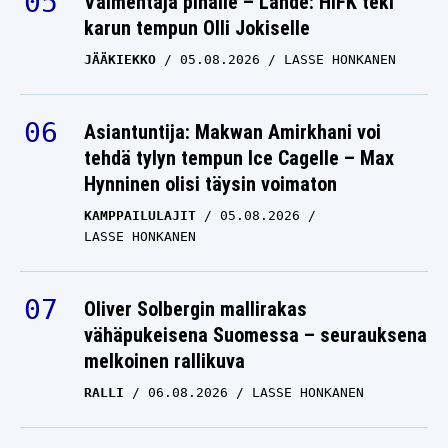
Valmentaja pihalle – Lähde: HIFK teki
karun tempun Olli Jokiselle
JÄÄKIEKKO
05.08.2026
LASSE HONKANEN
Asiantuntija: Makwan Amirkhani voi
tehdä tylyn tempun Ice Cagelle – Max
Hynninen olisi täysin voimaton
KAMPPAILULAJIT
05.08.2026
LASSE HONKANEN
Oliver Solbergin mallirakas
vähäpukeisena Suomessa – seurauksena
melkoinen rallikuva
RALLI
06.08.2026
LASSE HONKANEN