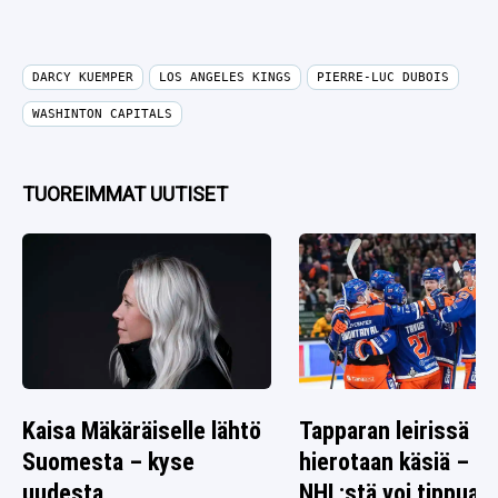
DARCY KUEMPER
LOS ANGELES KINGS
PIERRE-LUC DUBOIS
WASHINTON CAPITALS
TUOREIMMAT UUTISET
Kaisa Mäkäräiselle lähtö
Tapparan leirissä
Suomesta – kyse
hierotaan käsiä –
uudesta
NHL:stä voi tippua