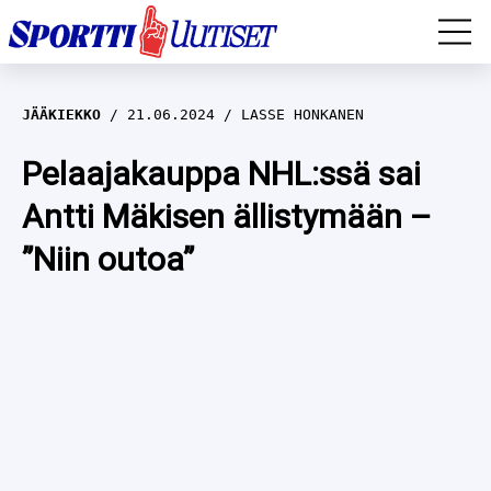
EM-YLEISURHEILU
JÄÄKIEKKO
21.06.2024
LASSE HONKANEN
JÄÄKIEKKO
Pelaajakauppa NHL:ssä sai
Antti Mäkisen ällistymään –
YLEISURHEILU
”Niin outoa”
TALVILAJIT
WILMA HELTELÄ
FORMULA 1
MUSTAFE MUUSE
IIVO NISKANEN
RALLI
KERTTU NISKANEN
MUUT