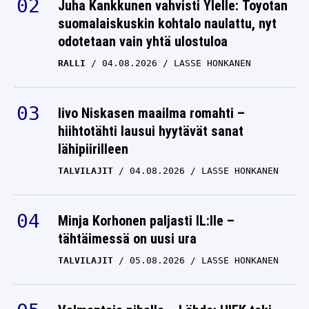
Juha Kankkunen vahvisti Ylelle: Toyotan
suomalaiskuskin kohtalo naulattu, nyt
odotetaan vain yhtä ulostuloa
RALLI
04.08.2026
LASSE HONKANEN
Iivo Niskasen maailma romahti –
hiihtotähti lausui hyytävät sanat
lähipiirilleen
TALVILAJIT
04.08.2026
LASSE HONKANEN
Minja Korhonen paljasti IL:lle –
tähtäimessä on uusi ura
TALVILAJIT
05.08.2026
LASSE HONKANEN