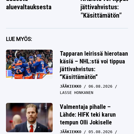
aluevaltauksesta
jättivahvistus:
”Käsittämätön”
LUE MYÖS:
Tapparan leirissä hierotaan
käsiä – NHL:stä voi tippua
jättivahvistus:
”Käsittämätön”
JÄÄKIEKKO
06.08.2026
LASSE HONKANEN
Valmentaja pihalle –
Lähde: HIFK teki karun
tempun Olli Jokiselle
JÄÄKIEKKO
05.08.2026