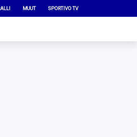
ALLI
MUUT
SPORTIVO TV
FUTIS
KAMPPAILU
OLYMPIALAISET