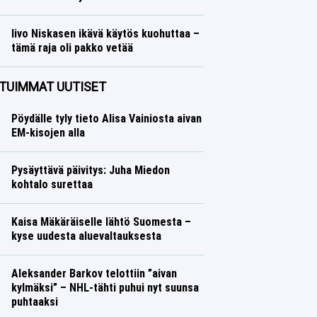
Talvilajit
Lasse Honkanen
Iivo Niskasen ikävä käytös kuohuttaa –
tämä raja oli pakko vetää
Talvilajit
Lasse Honkanen
TUIMMAT UUTISET
Pöydälle tyly tieto Alisa Vainiosta aivan
EM-kisojen alla
Pysäyttävä päivitys: Juha Miedon
kohtalo surettaa
Kaisa Mäkäräiselle lähtö Suomesta –
kyse uudesta aluevaltauksesta
Aleksander Barkov telottiin ”aivan
kylmäksi” – NHL-tähti puhui nyt suunsa
puhtaaksi