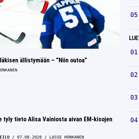
LUE
äkisen ällistymään – ”Niin outoa”
ONKANEN
e tyly tieto Alisa Vainiosta aivan EM-kisojen
EILU
07.08.2026
LASSE HONKANEN