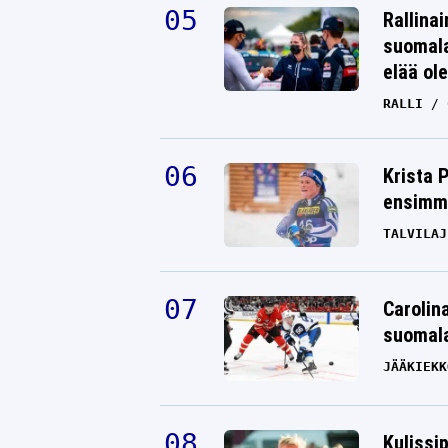
Rallinai
suomala
elää ol
RALLI
Krista 
ensimmä
TALVILAJ
Carolin
suomala
JÄÄKIEKK
Kulissi