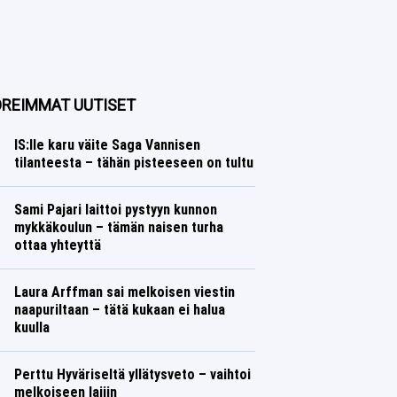
REIMMAT UUTISET
IS:lle karu väite Saga Vannisen
tilanteesta – tähän pisteeseen on tultu
Yleisurheilu
Lasse Honkanen
Sami Pajari laittoi pystyyn kunnon
mykkäkoulun – tämän naisen turha
ottaa yhteyttä
Ralli
Lasse Honkanen
Laura Arffman sai melkoisen viestin
naapuriltaan – tätä kukaan ei halua
kuulla
Yleisurheilu
Lasse Honkanen
Perttu Hyväriseltä yllätysveto – vaihtoi
melkoiseen lajiin