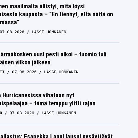
nen maailmalta ällistyi, mitä löysi
isesta kaupasta – ”En tiennyt, että näitä on
emassa”
07.08.2026
LASSE HONKANEN
Pärmäkosken uusi pesti alkoi – tuomio tuli
isen viikon jälkeen
IT
07.08.2026
LASSE HONKANEN
a Hurricanesissa vihataan nyt
ispelaajaa – tämä temppu ylitti rajan
O
07.08.2026
LASSE HONKANEN
paljastus: Esapekka Lappi lausui pysäyttävät