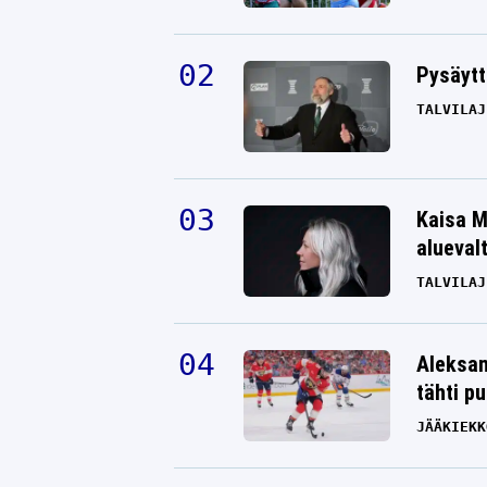
Pysäytt
TALVILAJ
Kaisa M
alueval
TALVILAJ
Aleksan
tähti p
JÄÄKIEKK