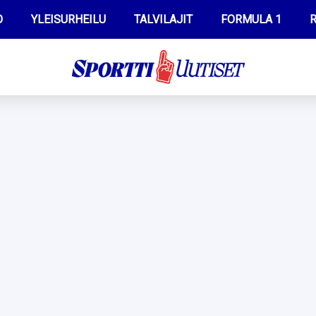
O
YLEISURHEILU
TALVILAJIT
FORMULA 1
R
WILMA HELTELÄ
IIVO NISKANEN
MUSTAFE MUUSE
KERTTU NISKANEN