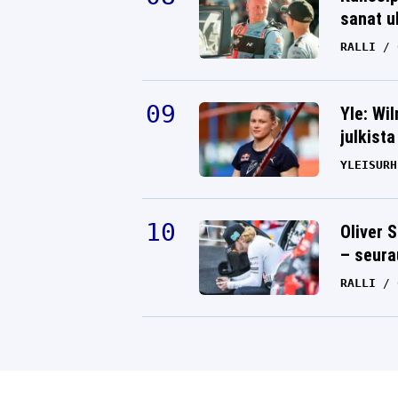
sanat u
RALLI
Yle: Wi
julkista
YLEISURH
Oliver 
– seura
RALLI