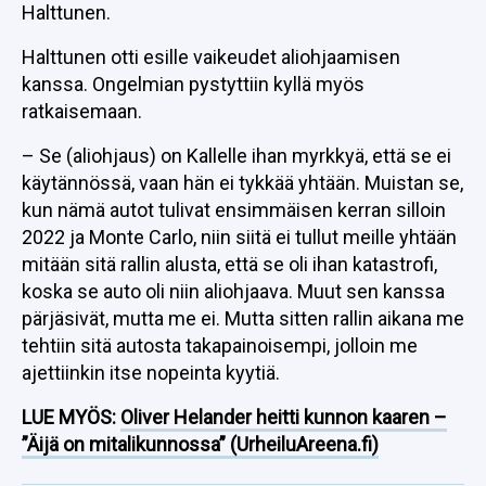
Halttunen.
Halttunen otti esille vaikeudet aliohjaamisen
kanssa. Ongelmian pystyttiin kyllä myös
ratkaisemaan.
– Se (aliohjaus) on Kallelle ihan myrkkyä, että se ei
käytännössä, vaan hän ei tykkää yhtään. Muistan se,
kun nämä autot tulivat ensimmäisen kerran silloin
2022 ja Monte Carlo, niin siitä ei tullut meille yhtään
mitään sitä rallin alusta, että se oli ihan katastrofi,
koska se auto oli niin aliohjaava. Muut sen kanssa
pärjäsivät, mutta me ei. Mutta sitten rallin aikana me
tehtiin sitä autosta takapainoisempi, jolloin me
ajettiinkin itse nopeinta kyytiä.
LUE MYÖS:
Oliver Helander heitti kunnon kaaren –
”Äijä on mitalikunnossa” (UrheiluAreena.fi)