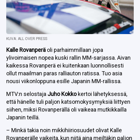
KUVA: ALL OVER PRESS
Kalle Rovanperä
oli parhaimmillaan jopa
ylivoimaisen nopea kuski rallin MM-sarjassa. Aivan
kaikessa Rovanperä ei kuitenkaan luonnollisesti
ollut maailman paras ralliauton ratissa. Tuo asia
nousi viikonloppuna esille Japanin MM-rallissa.
MTV:n selostaja
Juho Kokko
kertoi lähetyksessä,
että hänelle tuli paljon katsomokysymyksiä liittyen
siihen, miksi Rovanperällä oli vaikeaa mutkikkailla
Japanin teillä.
– Minkä takia noin mikkihiiriosuudet olivat Kalle
Rovanperälle vaikeita, kun niitä aina meiltäkin paljon