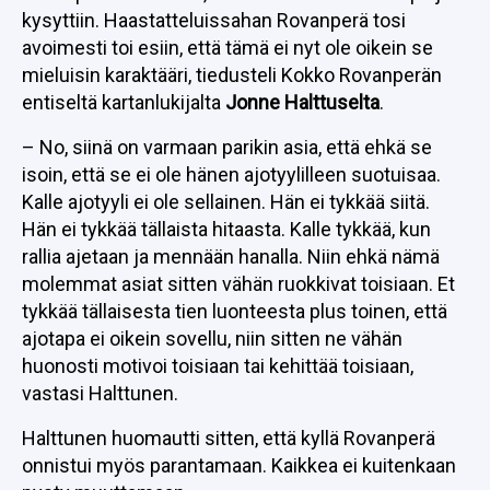
kysyttiin. Haastatteluissahan Rovanperä tosi
avoimesti toi esiin, että tämä ei nyt ole oikein se
mieluisin karaktääri, tiedusteli Kokko Rovanperän
entiseltä kartanlukijalta
Jonne Halttuselta
.
– No, siinä on varmaan parikin asia, että ehkä se
isoin, että se ei ole hänen ajotyylilleen suotuisaa.
Kalle ajotyyli ei ole sellainen. Hän ei tykkää siitä.
Hän ei tykkää tällaista hitaasta. Kalle tykkää, kun
rallia ajetaan ja mennään hanalla. Niin ehkä nämä
molemmat asiat sitten vähän ruokkivat toisiaan. Et
tykkää tällaisesta tien luonteesta plus toinen, että
ajotapa ei oikein sovellu, niin sitten ne vähän
huonosti motivoi toisiaan tai kehittää toisiaan,
vastasi Halttunen.
Halttunen huomautti sitten, että kyllä Rovanperä
onnistui myös parantamaan. Kaikkea ei kuitenkaan