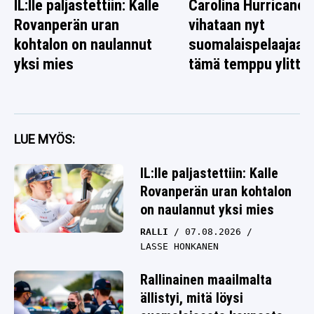
IL:lle paljastettiin: Kalle
Carolina Hurricanes
Rovanperän uran
vihataan nyt
kohtalon on naulannut
suomalaispelaajaa 
yksi mies
tämä temppu ylitti r
LUE MYÖS:
IL:lle paljastettiin: Kalle
Rovanperän uran kohtalon
on naulannut yksi mies
RALLI
07.08.2026
LASSE HONKANEN
Rallinainen maailmalta
ällistyi, mitä löysi