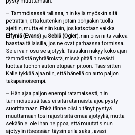
pysty muuttamaan.
– Tämmöisessä rallissa, niin kyllä myöskin sitä
petrattiin, että kuitenkin jotain pohjiakin tuolla
ajeltiin, mutta ei niin kuin, jos katsotaan vaikka
Elfyniä (Evans
) ja
Sebiä (Ogier
), niin olisi niitä vaikea
haastaa tällaisilla, jos ne ovat parhaassa formissa.
Se ei vain osu se ajotyyli. Tässäkin näkyy koko ajan
tämmöistä nyhräämistä, missä pitää hirveästi
luottaa tuohon auton etupään pitoon. Taas sitten
Kalle tykkää ajaa niin, että hänellä on auto paljon
takapainoisempi.
– Hän ajaa paljon enempi ratamaisesti, niin
tämmöisessä taas ei sitä ratamaista ajoa pysty
suorittamaan. Ehkä tänne olisi pitänyt pystyä
muuttamaan tosi rajusti sitä omaa ajotyyliä, mutta
sekään ei ole ihan helppoa, että muutat sinun
ajotyylin itsessään täysin erilaiseksi, avasi