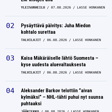
YLEISURHEILU
07.08.2026
LASSE HONKANEN
Pysäyttävä päivitys: Juha Miedon
kohtalo surettaa
TALVILAJIT
06.08.2026
LASSE HONKANEN
Kaisa Mäkäräiselle lähtö Suomesta –
kyse uudesta aluevaltauksesta
TALVILAJIT
06.08.2026
LASSE HONKANEN
Aleksander Barkov telottiin ”aivan
kylmäksi” – NHL-tähti puhui nyt suunsa
puhtaaksi
JÄÄKIEKKO
06.08.2026
LASSE HONKANEN