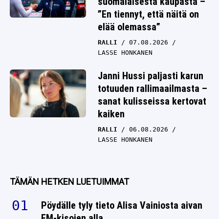
suomalaisesta kaupasta –
”En tiennyt, että näitä on
elää olemassa”
RALLI
07.08.2026
LASSE HONKANEN
Janni Hussi paljasti karun
totuuden rallimaailmasta –
sanat kulisseissa kertovat
kaiken
RALLI
06.08.2026
LASSE HONKANEN
TÄMÄN HETKEN LUETUIMMAT
Pöydälle tyly tieto Alisa Vainiosta aivan
EM-kisojen alla