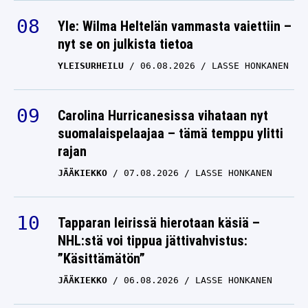
Yle: Wilma Heltelän vammasta vaiettiin –
nyt se on julkista tietoa
YLEISURHEILU
06.08.2026
LASSE HONKANEN
Carolina Hurricanesissa vihataan nyt
suomalaispelaajaa – tämä temppu ylitti
rajan
JÄÄKIEKKO
07.08.2026
LASSE HONKANEN
Tapparan leirissä hierotaan käsiä –
NHL:stä voi tippua jättivahvistus:
”Käsittämätön”
JÄÄKIEKKO
06.08.2026
LASSE HONKANEN