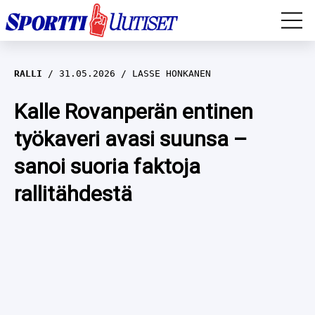
EM-YLEISURHEILU
RALLI
31.05.2026
LASSE HONKANEN
JÄÄKIEKKO
Kalle Rovanperän entinen
työkaveri avasi suunsa –
YLEISURHEILU
sanoi suoria faktoja
TALVILAJIT
WILMA HELTELÄ
rallitähdestä
FORMULA 1
MUSTAFE MUUSE
IIVO NISKANEN
RALLI
KERTTU NISKANEN
MUUT