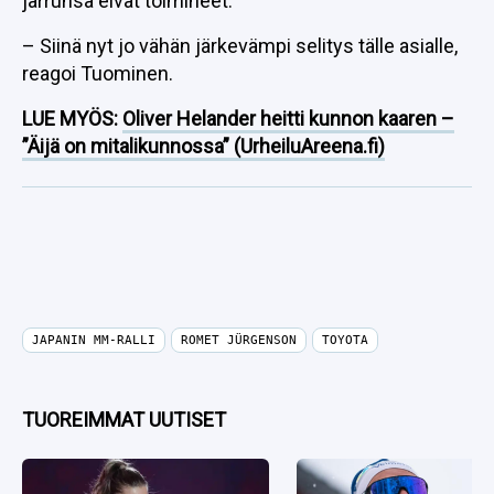
jarrunsa eivät toimineet.
– Siinä nyt jo vähän järkevämpi selitys tälle asialle,
reagoi Tuominen.
LUE MYÖS:
Oliver Helander heitti kunnon kaaren –
”Äijä on mitalikunnossa” (UrheiluAreena.fi)
JAPANIN MM-RALLI
ROMET JÜRGENSON
TOYOTA
TUOREIMMAT UUTISET