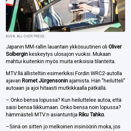
KUVA: ALL OVER PRESS
Japanin MM-rallin lauantain ykkösuutinen oli
Oliver
Solbergin
keskeytys ulosajon vuoksi. Mukaan
mahtui kuitenkin myös muita erikoisia tilanteita.
MTV:llä ällisteltiin esimerkiksi Fordin WRC2-autolla
ajavan
Romet Jürgensonin
ajamista. Hän ”heilutteli”
autoaan ja ajoi hitaasti mutkikkaalla pätkällä.
– Onko bensa lopussa? Kun heiluttelee autoa, että
saisi bensa liikkumaan. Onko bensa noin lopussa?
hämmästeli MTV:n asiantuntija
Riku Tahko
.
–Siinä on sitten jo melkoinen insinöörin moka, jos