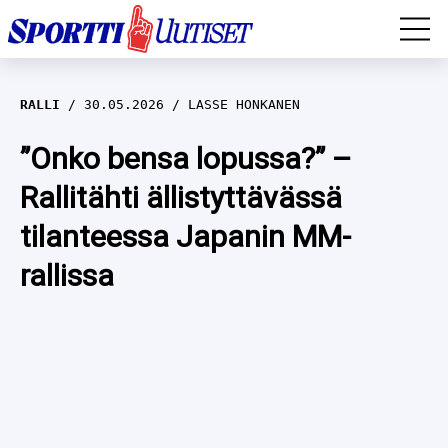
EM-YLEISURHEILU
RALLI
30.05.2026
LASSE HONKANEN
JÄÄKIEKKO
”Onko bensa lopussa?” –
Rallitähti ällistyttävässä
YLEISURHEILU
tilanteessa Japanin MM-
TALVILAJIT
WILMA HELTELÄ
rallissa
FORMULA 1
MUSTAFE MUUSE
IIVO NISKANEN
RALLI
KERTTU NISKANEN
MUUT