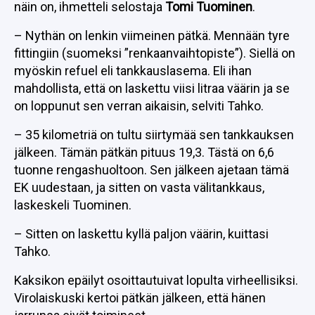
näin on, ihmetteli selostaja
Tomi Tuominen
.
– Nythän on lenkin viimeinen pätkä. Mennään tyre
fittingiin (suomeksi ”renkaanvaihtopiste”). Siellä on
myöskin refuel eli tankkauslasema. Eli ihan
mahdollista, että on laskettu viisi litraa väärin ja se
on loppunut sen verran aikaisin, selviti Tahko.
– 35 kilometriä on tultu siirtymää sen tankkauksen
jälkeen. Tämän pätkän pituus 19,3. Tästä on 6,6
tuonne rengashuoltoon. Sen jälkeen ajetaan tämä
EK uudestaan, ja sitten on vasta välitankkaus,
laskeskeli Tuominen.
– Sitten on laskettu kyllä paljon väärin, kuittasi
Tahko.
Kaksikon epäilyt osoittautuivat lopulta virheellisiksi.
Virolaiskuski kertoi pätkän jälkeen, että hänen