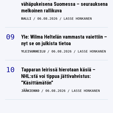
vähäpukeisena Suomessa – seurauksena
melkoinen rallikuva
RALLI
06.08.2026
LASSE HONKANEN
Yle: Wilma Heltelän vammasta vaiettiin –
nyt se on julkista tietoa
YLEISURHEILU
06.08.2026
LASSE HONKANEN
Tapparan leirissä hierotaan käsiä –
NHL:stä voi tippua jättivahvistus:
”Käsittämätön”
JÄÄKIEKKO
06.08.2026
LASSE HONKANEN