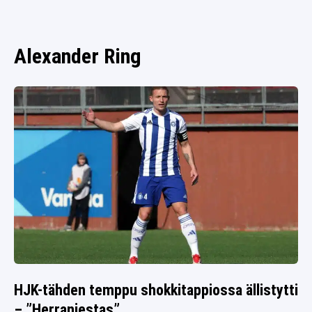
SPORTIVO TV
FUTIS
KAMPPAILU
Alexander Ring
OLYMPIALAISET
HJK-tähden temppu shokkitappiossa ällistytti
– ”Herranjestas”