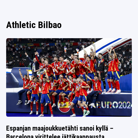
SPORTIVO TV
FUTIS
KAMPPAILU
Athletic Bilbao
OLYMPIALAISET
Espanjan maajoukkuetähti sanoi kyllä –
Barcelona virittelee jättikaappausta