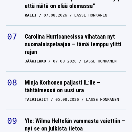
että näitä on elää olemassa”
RALLI
07.08.2026
LASSE HONKANEN
Carolina Hurricanesissa vihataan nyt
suomalaispelaajaa – tämä temppu ylitti
rajan
JÄÄKIEKKO
07.08.2026
LASSE HONKANEN
Minja Korhonen paljasti IL:lle –
tähtäimessä on uusi ura
TALVILAJIT
05.08.2026
LASSE HONKANEN
Yle: Wilma Heltelän vammasta vaiettiin –
nyt se on julkista tietoa