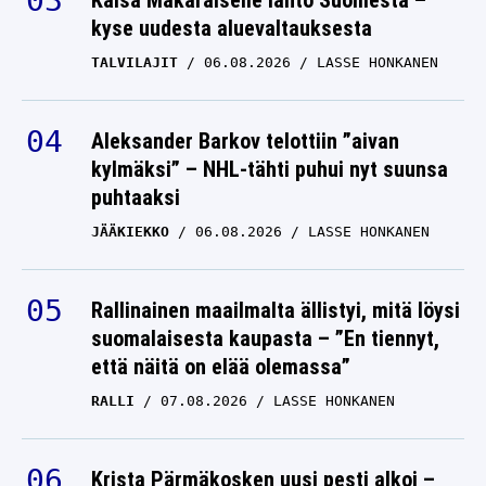
Kaisa Mäkäräiselle lähtö Suomesta –
kyse uudesta aluevaltauksesta
TALVILAJIT
06.08.2026
LASSE HONKANEN
Aleksander Barkov telottiin ”aivan
kylmäksi” – NHL-tähti puhui nyt suunsa
puhtaaksi
JÄÄKIEKKO
06.08.2026
LASSE HONKANEN
Rallinainen maailmalta ällistyi, mitä löysi
suomalaisesta kaupasta – ”En tiennyt,
että näitä on elää olemassa”
RALLI
07.08.2026
LASSE HONKANEN
Krista Pärmäkosken uusi pesti alkoi –