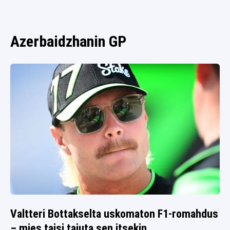
SPORTIVO TV
FUTIS
KAMPPAILU
Azerbaidzhanin GP
OLYMPIALAISET
Valtteri Bottakselta uskomaton F1-romahdus
– mies taisi tajuta sen itsekin