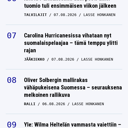
tuomio tuli ensimmäisen viikon jälkeen
TALVILAJIT
07.08.2026
LASSE HONKANEN
Carolina Hurricanesissa vihataan nyt
suomalaispelaajaa – tämä temppu ylitti
rajan
JÄÄKIEKKO
07.08.2026
LASSE HONKANEN
Oliver Solbergin mallirakas
vähäpukeisena Suomessa – seurauksena
melkoinen rallikuva
RALLI
06.08.2026
LASSE HONKANEN
Yle: Wilma Heltelän vammasta vaiettiin –