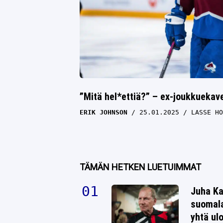
”Mitä hel*ettiä?” – ex-joukkuekave
ERIK JOHNSON
25.01.2025
LASSE HO
TÄMÄN HETKEN LUETUIMMAT
Juha Ka
suomala
yhtä ul