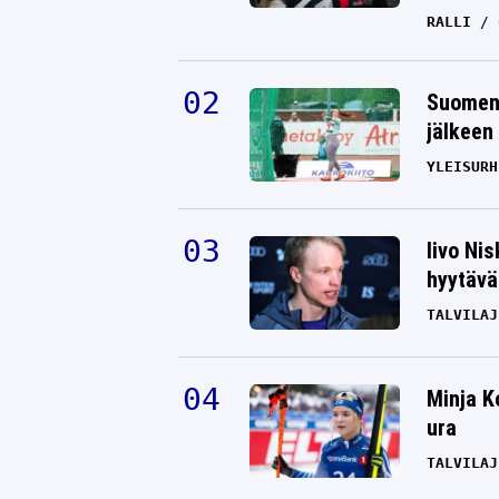
RALLI
Suomen 
jälkeen 
YLEISURH
Iivo Ni
hyytävät
TALVILAJ
Minja K
ura
TALVILAJ