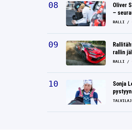
Oliver 
– seura
RALLI
Rallitä
rallin j
RALLI
Sonja L
pystyyn
TALVILAJ