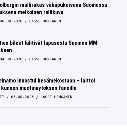
Solbergin mallirakas vähäpukeisena Suomessa
uksena melkoinen rallikuva
06.08.2026
LASSE HONKANEN
htien bileet lähtivät lapasesta Suomen MM-
älkeen
04.08.2026
LASSE HONKANEN
einamo innostui kesämekostaan – laittoi
 kunnon muotinäytöksen faneille
IT
05.08.2026
LASSE HONKANEN