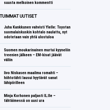
suusta melkoinen kommentti
Ralli
Lasse Honkanen
TUIMMAT UUTISET
Juha Kankkunen vahvisti Ylelle: Toyotan
suomalaiskuskin kohtalo naulattu, nyt
odotetaan vain yhtä ulostuloa
Suomen moukarinainen murtui kyyneliin
treenien jälkeen – EM-kisat jäävät
väliin
Iivo Niskasen maailma romahti –
hiihtotähti lausui hyytävät sanat
lähipiirilleen
Minja Korhonen paljasti IL:lle –
tähtäimessä on uusi ura