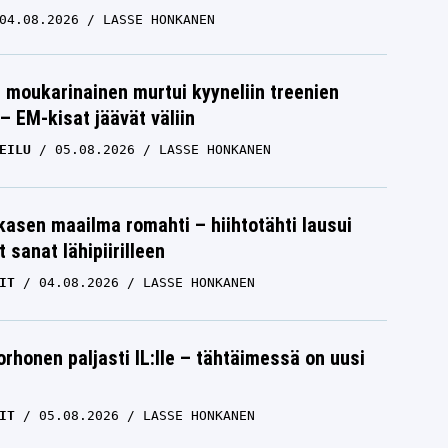
04.08.2026
LASSE HONKANEN
moukarinainen murtui kyyneliin treenien
– EM-kisat jäävät väliin
EILU
05.08.2026
LASSE HONKANEN
skasen maailma romahti – hiihtotähti lausui
 sanat lähipiirilleen
IT
04.08.2026
LASSE HONKANEN
orhonen paljasti IL:lle – tähtäimessä on uusi
IT
05.08.2026
LASSE HONKANEN