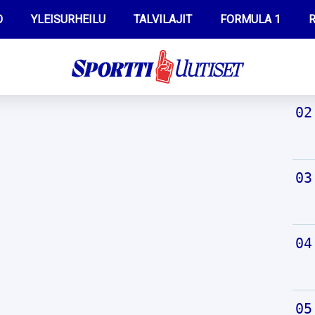
O
YLEISURHEILU
TALVILAJIT
FORMULA 1
R
TUO
WILMA HELTELÄ
IIVO NISKANEN
MUSTAFE MUUSE
KERTTU NISKANEN