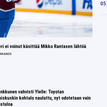
ri ei voinut käsittää Mikko Rantasen lähtöä
NKANEN
nkkunen vahvisti Ylelle: Toyotan
iskuskin kohtalo naulattu, nyt odotetaan vain
ostuloa