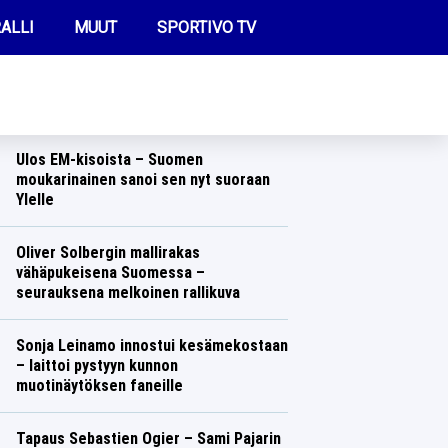
ALLI
MUUT
SPORTIVO TV
REIMMAT UUTISET
Pysäyttävä päivitys: Juha Miedon
kohtalo surettaa
Talvilajit
Lasse Honkanen
FUTIS
Ulos EM-kisoista – Suomen
KAMPPAILU
moukarinainen sanoi sen nyt suoraan
Ylelle
OLYMPIALAISET
Yleisurheilu
Lasse Honkanen
Oliver Solbergin mallirakas
vähäpukeisena Suomessa –
seurauksena melkoinen rallikuva
Ralli
Lasse Honkanen
Sonja Leinamo innostui kesämekostaan
– laittoi pystyyn kunnon
muotinäytöksen faneille
Talvilajit
Lasse Honkanen
Tapaus Sebastien Ogier – Sami Pajarin