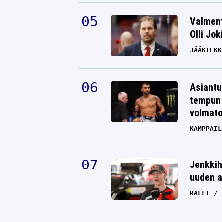
Valment
Olli Jok
JÄÄKIEKK
Asiantu
tempun 
voimat
KAMPPAIL
Jenkkih
uuden a
RALLI