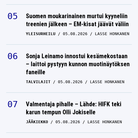
Suomen moukarinainen murtui kyyneliin
treenien jälkeen – EM-kisat jäävät väliin
YLEISURHEILU
05.08.2026
LASSE HONKANEN
Sonja Leinamo innostui kesämekostaan
– laittoi pystyyn kunnon muotinäytöksen
faneille
TALVILAJIT
05.08.2026
LASSE HONKANEN
Valmentaja pihalle – Lähde: HIFK teki
karun tempun Olli Jokiselle
JÄÄKIEKKO
05.08.2026
LASSE HONKANEN