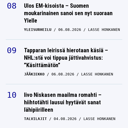
Ulos EM-kisoista – Suomen
moukarinainen sanoi sen nyt suoraan
Ylelle
YLEISURHEILU
06.08.2026
LASSE HONKANEN
Tapparan leirissä hierotaan käsiä –
NHL:stä voi tippua jättivahvistus:
”Käsittämätön”
JÄÄKIEKKO
06.08.2026
LASSE HONKANEN
Iivo Niskasen maailma romahti –
hiihtotähti lausui hyytävät sanat
lähipiirilleen
TALVILAJIT
04.08.2026
LASSE HONKANEN