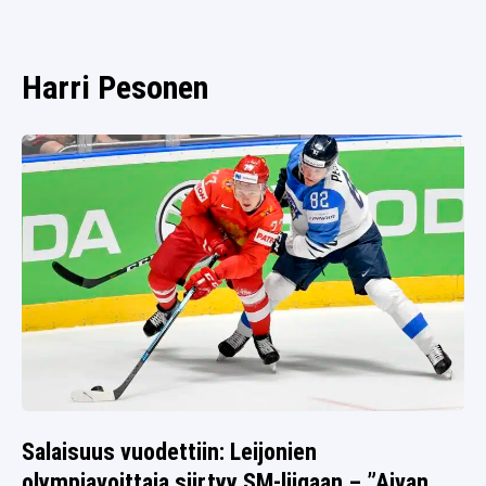
SPORTIVO TV
FUTIS
KAMPPAILU
Harri Pesonen
OLYMPIALAISET
Salaisuus vuodettiin: Leijonien
olympiavoittaja siirtyy SM-liigaan – ”Aivan