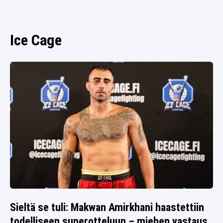
SPORTIVO TV
FUTIS
KAMPPAILU
Ice Cage
OLYMPIALAISET
Sieltä se tuli: Makwan Amirkhani haastettiin
todelliseen superotteluun – miehen vastaus