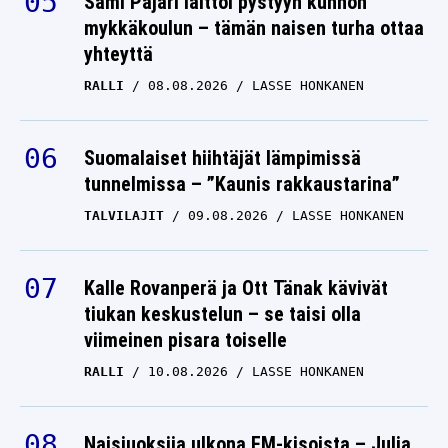
Sami Pajari laittoi pystyyn kunnon
mykkäkoulun – tämän naisen turha ottaa
yhteyttä
RALLI
08.08.2026
LASSE HONKANEN
Suomalaiset hiihtäjät lämpimissä
tunnelmissa – ”Kaunis rakkaustarina”
TALVILAJIT
09.08.2026
LASSE HONKANEN
Kalle Rovanperä ja Ott Tänak kävivät
tiukan keskustelun – se taisi olla
viimeinen pisara toiselle
RALLI
10.08.2026
LASSE HONKANEN
Naisjuoksija ulkona EM-kisoista – Julia