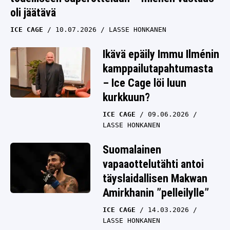
oli jäätävä
ICE CAGE
10.07.2026
LASSE HONKANEN
Ikävä epäily Immu Ilménin
kamppailutapahtumasta
– Ice Cage löi luun
kurkkuun?
ICE CAGE
09.06.2026
LASSE HONKANEN
Suomalainen
vapaaottelutähti antoi
täyslaidallisen Makwan
Amirkhanin ”pelleilylle”
ICE CAGE
14.03.2026
LASSE HONKANEN