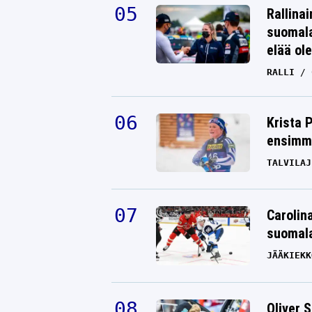
Rallinai
suomala
elää ol
RALLI
Krista 
ensimmä
TALVILAJ
Carolin
suomala
JÄÄKIEKK
Oliver 