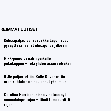
REIMMAT UUTISET
Kulissipaljastus: Esapekka Lappi lausui
pysäyttävät sanat ulosajonsa jälkeen
Ralli
Lasse Honkanen
HIFK-pomo pamahti paikalle
pukukoppiin – teki yhden asian selväksi
Jääkiekko
Lasse Honkanen
IL:lle paljastettiin: Kalle Rovanperän
uran kohtalon on naulannut yksi mies
Ralli
Lasse Honkanen
Carolina Hurricanesissa vihataan nyt
suomalaispelaajaa – tämä temppu ylitti
rajan
Jääkiekko
Lasse Honkanen