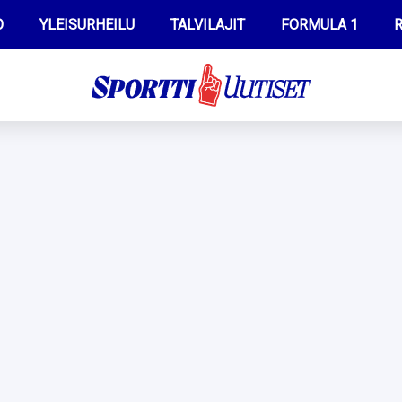
O
YLEISURHEILU
TALVILAJIT
FORMULA 1
R
WILMA HELTELÄ
IIVO NISKANEN
MUSTAFE MUUSE
KERTTU NISKANEN