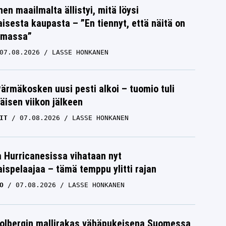
nen maailmalta ällistyi, mitä löysi
isesta kaupasta – ”En tiennyt, että näitä on
emassa”
07.08.2026
LASSE HONKANEN
Pärmäkosken uusi pesti alkoi – tuomio tuli
isen viikon jälkeen
IT
07.08.2026
LASSE HONKANEN
a Hurricanesissa vihataan nyt
ispelaajaa – tämä temppu ylitti rajan
O
07.08.2026
LASSE HONKANEN
Solbergin mallirakas vähäpukeisena Suomessa