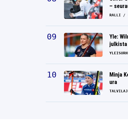
– seura
RALLI
Yle: Wi
julkista
YLEISURH
Minja K
ura
TALVILAJ