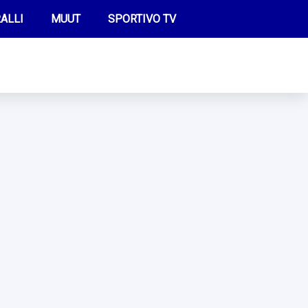
ALLI
MUUT
SPORTIVO TV
FUTIS
KAMPPAILU
OLYMPIALAISET