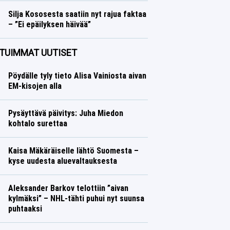
Silja Kososesta saatiin nyt rajua faktaa
– ”Ei epäilyksen häivää”
Yleisurheilu
Lasse Honkanen
TUIMMAT UUTISET
Pöydälle tyly tieto Alisa Vainiosta aivan
EM-kisojen alla
Pysäyttävä päivitys: Juha Miedon
kohtalo surettaa
Kaisa Mäkäräiselle lähtö Suomesta –
kyse uudesta aluevaltauksesta
Aleksander Barkov telottiin ”aivan
kylmäksi” – NHL-tähti puhui nyt suunsa
puhtaaksi