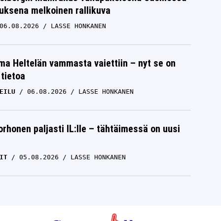
uksena melkoinen rallikuva
06.08.2026
LASSE HONKANEN
lma Heltelän vammasta vaiettiin – nyt se on
 tietoa
EILU
06.08.2026
LASSE HONKANEN
orhonen paljasti IL:lle – tähtäimessä on uusi
IT
05.08.2026
LASSE HONKANEN