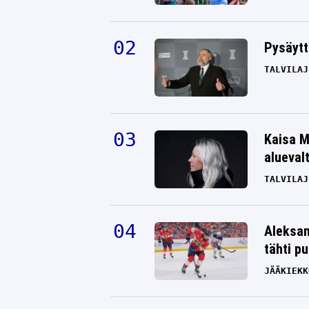
Pysäytt
TALVILAJ
Kaisa M
alueval
TALVILAJ
Aleksan
tähti p
JÄÄKIEKK