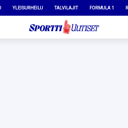
O
YLEISURHEILU
TALVILAJIT
FORMULA 1
R
WILMA HELTELÄ
IIVO NISKANEN
MUSTAFE MUUSE
KERTTU NISKANEN