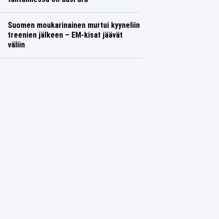
Suomen moukarinainen murtui kyyneliin
treenien jälkeen – EM-kisat jäävät
väliin