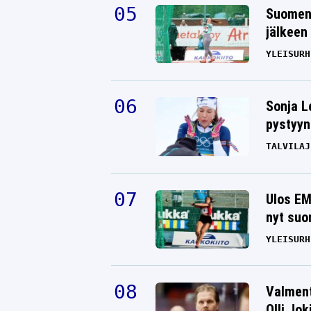
Suomen 
jälkeen 
YLEISURH
Sonja L
pystyyn
TALVILAJ
Ulos EM
nyt suo
YLEISURH
Valment
Olli Jok