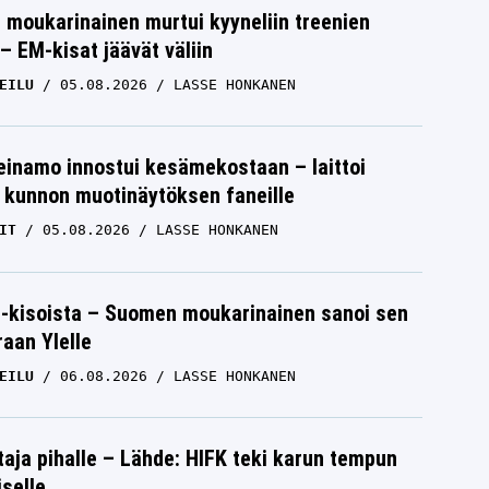
moukarinainen murtui kyyneliin treenien
– EM-kisat jäävät väliin
EILU
05.08.2026
LASSE HONKANEN
einamo innostui kesämekostaan – laittoi
 kunnon muotinäytöksen faneille
IT
05.08.2026
LASSE HONKANEN
-kisoista – Suomen moukarinainen sanoi sen
raan Ylelle
EILU
06.08.2026
LASSE HONKANEN
aja pihalle – Lähde: HIFK teki karun tempun
iselle