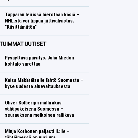
Talvilajit
Lasse Honkanen
Tapparan leirissä hierotaan käsiä –
NHL:stä voi tippua jättivahvistus:
”Käsittämätön”
Jääkiekko
Lasse Honkanen
TUIMMAT UUTISET
Pysäyttävä päivitys: Juha Miedon
kohtalo surettaa
Kaisa Mäkäräiselle lähtö Suomesta –
kyse uudesta aluevaltauksesta
Oliver Solbergin mallirakas
vähäpukeisena Suomessa –
seurauksena melkoinen rallikuva
Minja Korhonen paljasti IL:lle –
tähtäimessä on uusi ura