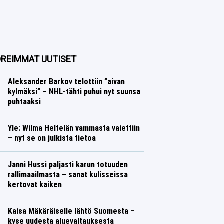
REIMMAT UUTISET
Aleksander Barkov telottiin ”aivan
kylmäksi” – NHL-tähti puhui nyt suunsa
puhtaaksi
Jääkiekko
Lasse Honkanen
Yle: Wilma Heltelän vammasta vaiettiin
– nyt se on julkista tietoa
Yleisurheilu
Lasse Honkanen
Janni Hussi paljasti karun totuuden
rallimaailmasta – sanat kulisseissa
kertovat kaiken
Ralli
Lasse Honkanen
Kaisa Mäkäräiselle lähtö Suomesta –
kyse uudesta aluevaltauksesta