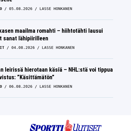
O
05.08.2026
LASSE HONKANEN
skasen maailma romahti – hiihtotähti lausui
 sanat lähipiirilleen
IT
04.08.2026
LASSE HONKANEN
n leirissä hierotaan käsiä – NHL:stä voi tippua
hvistus: ”Käsittämätön”
O
06.08.2026
LASSE HONKANEN