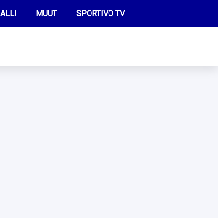
ALLI
MUUT
SPORTIVO TV
FUTIS
KAMPPAILU
OLYMPIALAISET