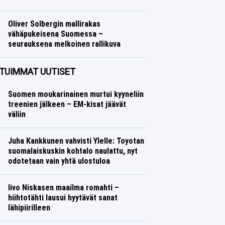
Yleisurheilu
Lasse Honkanen
Oliver Solbergin mallirakas
vähäpukeisena Suomessa –
seurauksena melkoinen rallikuva
Ralli
Lasse Honkanen
TUIMMAT UUTISET
Suomen moukarinainen murtui kyyneliin
treenien jälkeen – EM-kisat jäävät
väliin
Juha Kankkunen vahvisti Ylelle: Toyotan
suomalaiskuskin kohtalo naulattu, nyt
odotetaan vain yhtä ulostuloa
Iivo Niskasen maailma romahti –
hiihtotähti lausui hyytävät sanat
lähipiirilleen