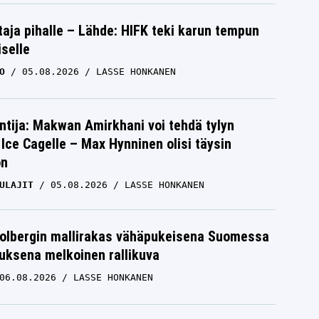
aja pihalle – Lähde: HIFK teki karun tempun
iselle
O
05.08.2026
LASSE HONKANEN
ntija: Makwan Amirkhani voi tehdä tylyn
Ice Cagelle – Max Hynninen olisi täysin
on
ULAJIT
05.08.2026
LASSE HONKANEN
Solbergin mallirakas vähäpukeisena Suomessa
uksena melkoinen rallikuva
06.08.2026
LASSE HONKANEN