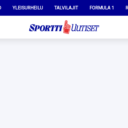
O
YLEISURHEILU
TALVILAJIT
FORMULA 1
R
WILMA HELTELÄ
IIVO NISKANEN
MUSTAFE MUUSE
KERTTU NISKANEN