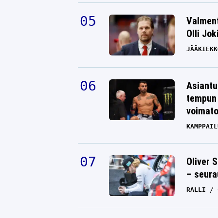
Valment
Olli Jok
JÄÄKIEKK
Asiantu
tempun 
voimat
KAMPPAIL
Oliver 
– seura
RALLI