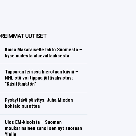
REIMMAT UUTISET
Kaisa Mäkäräiselle lähtö Suomesta –
kyse uudesta aluevaltauksesta
Talvilajit
Lasse Honkanen
Tapparan leirissä hierotaan käsiä –
NHL:stä voi tippua jättivahvistus:
”Käsittämätön”
Jääkiekko
Lasse Honkanen
Pysäyttävä päivitys: Juha Miedon
kohtalo surettaa
Talvilajit
Lasse Honkanen
Ulos EM-kisoista – Suomen
moukarinainen sanoi sen nyt suoraan
Ylelle