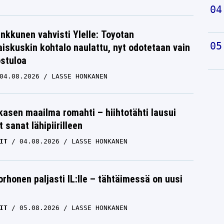
nkkunen vahvisti Ylelle: Toyotan
iskuskin kohtalo naulattu, nyt odotetaan vain
ostuloa
04.08.2026
LASSE HONKANEN
skasen maailma romahti – hiihtotähti lausui
 sanat lähipiirilleen
IT
04.08.2026
LASSE HONKANEN
orhonen paljasti IL:lle – tähtäimessä on uusi
IT
05.08.2026
LASSE HONKANEN