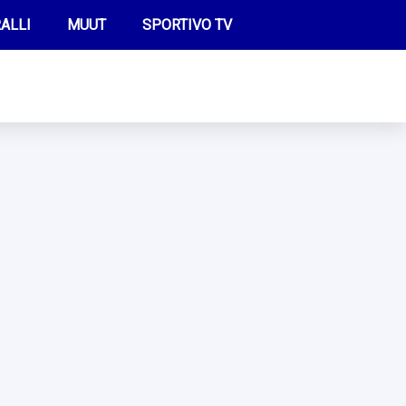
ALLI
MUUT
SPORTIVO TV
FUTIS
KAMPPAILU
OLYMPIALAISET