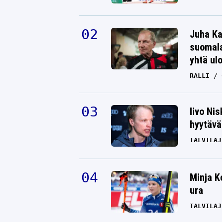
Juha Ka
suomala
yhtä ul
RALLI
Iivo Ni
hyytävät
TALVILAJ
Minja K
ura
TALVILAJ