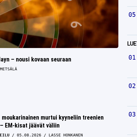
LUE
layn – nousi kovaan seuraan
METSÄLÄ
moukarinainen murtui kyyneliin treenien
– EM-kisat jäävät väliin
EILU
05.08.2026
LASSE HONKANEN