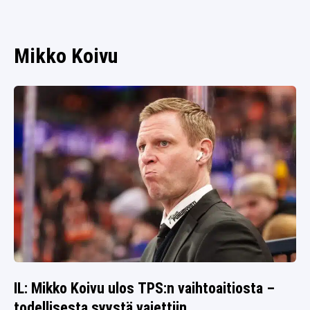
SPORTIVO TV
FUTIS
KAMPPAILU
Mikko Koivu
OLYMPIALAISET
IL: Mikko Koivu ulos TPS:n vaihtoaitiosta –
todellisesta syystä vaiettiin