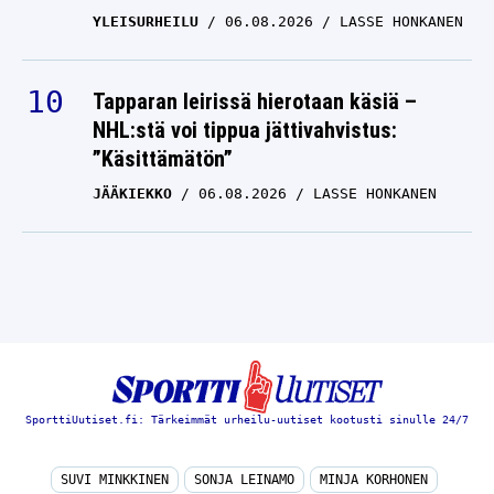
YLEISURHEILU
06.08.2026
LASSE HONKANEN
Tapparan leirissä hierotaan käsiä –
NHL:stä voi tippua jättivahvistus:
”Käsittämätön”
JÄÄKIEKKO
06.08.2026
LASSE HONKANEN
SporttiUutiset.fi: Tärkeimmät urheilu-uutiset kootusti sinulle 24/7
SUVI MINKKINEN
SONJA LEINAMO
MINJA KORHONEN