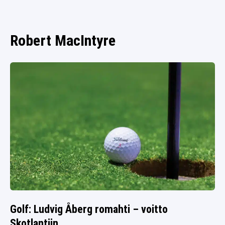
SPORTIVO TV
FUTIS
KAMPPAILU
Robert MacIntyre
OLYMPIALAISET
Golf: Ludvig Åberg romahti – voitto
Skotlantiin