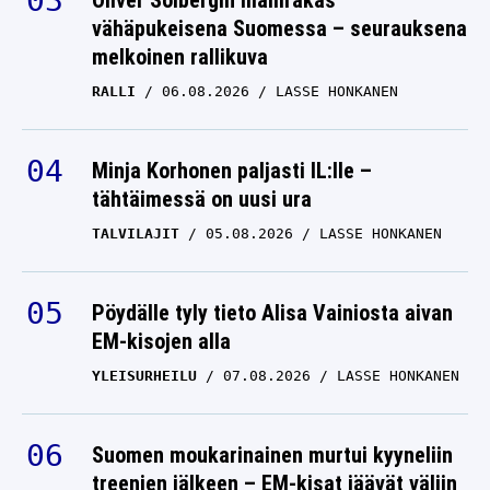
Oliver Solbergin mallirakas
vähäpukeisena Suomessa – seurauksena
melkoinen rallikuva
RALLI
06.08.2026
LASSE HONKANEN
Minja Korhonen paljasti IL:lle –
tähtäimessä on uusi ura
TALVILAJIT
05.08.2026
LASSE HONKANEN
Pöydälle tyly tieto Alisa Vainiosta aivan
EM-kisojen alla
YLEISURHEILU
07.08.2026
LASSE HONKANEN
Suomen moukarinainen murtui kyyneliin
treenien jälkeen – EM-kisat jäävät väliin