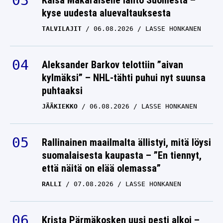
Kaisa Mäkäräiselle lähtö Suomesta –
kyse uudesta aluevaltauksesta
TALVILAJIT
06.08.2026
LASSE HONKANEN
Aleksander Barkov telottiin ”aivan
kylmäksi” – NHL-tähti puhui nyt suunsa
puhtaaksi
JÄÄKIEKKO
06.08.2026
LASSE HONKANEN
Rallinainen maailmalta ällistyi, mitä löysi
suomalaisesta kaupasta – ”En tiennyt,
että näitä on elää olemassa”
RALLI
07.08.2026
LASSE HONKANEN
Krista Pärmäkosken uusi pesti alkoi –