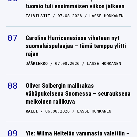
tuomio tuli ensimmäisen viikon jälkeen
TALVILAJIT
07.08.2026
LASSE HONKANEN
Carolina Hurricanesissa vihataan nyt
suomalaispelaajaa – tämä temppu ylitti
rajan
JÄÄKIEKKO
07.08.2026
LASSE HONKANEN
Oliver Solbergin mallirakas
vähäpukeisena Suomessa – seurauksena
melkoinen rallikuva
RALLI
06.08.2026
LASSE HONKANEN
Yle: Wilma Heltelän vammasta vaiettiin –