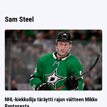
SPORTIVO TV
FUTIS
KAMPPAILU
Sam Steel
OLYMPIALAISET
NHL-kiekkoilija täräytti rajun väitteen Mikko
Rantasesta