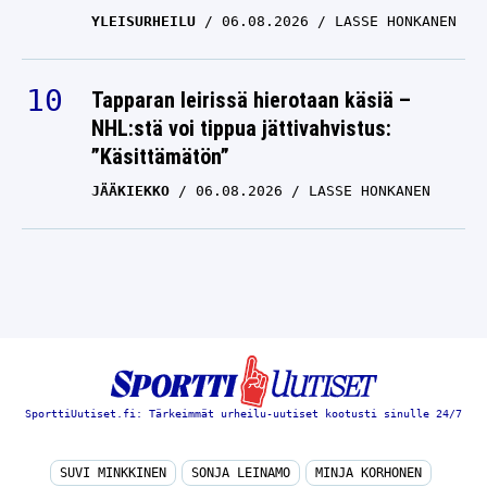
YLEISURHEILU
06.08.2026
LASSE HONKANEN
Tapparan leirissä hierotaan käsiä –
NHL:stä voi tippua jättivahvistus:
”Käsittämätön”
JÄÄKIEKKO
06.08.2026
LASSE HONKANEN
SporttiUutiset.fi: Tärkeimmät urheilu-uutiset kootusti sinulle 24/7
SUVI MINKKINEN
SONJA LEINAMO
MINJA KORHONEN