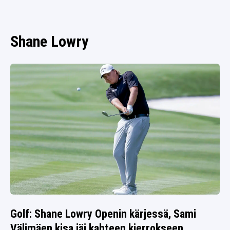
SPORTIVO TV
FUTIS
KAMPPAILU
Shane Lowry
OLYMPIALAISET
Golf: Shane Lowry Openin kärjessä, Sami
Välimäen kisa jäi kahteen kierrokseen