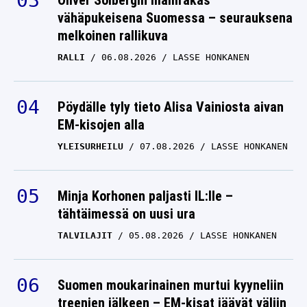
Oliver Solbergin mallirakas
vähäpukeisena Suomessa – seurauksena
melkoinen rallikuva
RALLI
06.08.2026
LASSE HONKANEN
Pöydälle tyly tieto Alisa Vainiosta aivan
EM-kisojen alla
YLEISURHEILU
07.08.2026
LASSE HONKANEN
Minja Korhonen paljasti IL:lle –
tähtäimessä on uusi ura
TALVILAJIT
05.08.2026
LASSE HONKANEN
Suomen moukarinainen murtui kyyneliin
treenien jälkeen – EM-kisat jäävät väliin