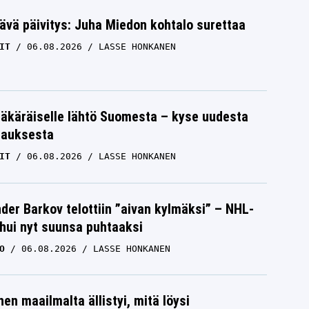
ävä päivitys: Juha Miedon kohtalo surettaa
IT
06.08.2026
LASSE HONKANEN
äkäräiselle lähtö Suomesta – kyse uudesta
tauksesta
IT
06.08.2026
LASSE HONKANEN
der Barkov telottiin ”aivan kylmäksi” – NHL-
uhui nyt suunsa puhtaaksi
O
06.08.2026
LASSE HONKANEN
nen maailmalta ällistyi, mitä löysi