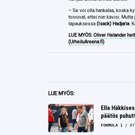
– Se voi olla hankalaa, koska ky
toivovat, ettei niin kävisi. Mutta
tapauksessa
(Isack) Hadjaria
. 
LUE MYÖS:
Oliver Helander heit
(UrheiluAreena.fi)
Facebook
LUE MYÖS:
Twitter
Ella Häkkises
päätös puhut
Whatsapp
FORMULA 1
07