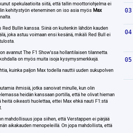
unut spekulaatioita siitä, että tallin moottoriohjelma ei
ullin kehitystyön eteneminen on iso asia myös
Max
nalta.
 Red Bullin kanssa. Siinä on kuitenkin lähdön kauden
lä, joka astuu voimaan ensi kesänä, mikäli Red Bull ei
tulosta.
k
on avannut The F1 Show’ssa hollantilaisen tilannetta.
ohdalla on myös muita isoja kysymysmerkkejä.
tia, kuinka paljon Max todella nauttii uuden sukupolven
utamia ihmisiä, jotka sanoivat minulle, kun olin
elemassa heidän kanssaan portilla, että he olivat hieman
 heitä oikeasti huolettaa, ettei Max ehkä nauti F1:stä
.
n mahdollisuus jopa siihen, että Verstappen ei pärjää
 tämän aikakauden menopeleillä. On jopa mahdollista, että