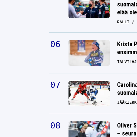
suomala
elää ol
RALLI
Krista 
ensimmä
TALVILAJ
Carolin
suomala
JÄÄKIEKK
Oliver 
– seura