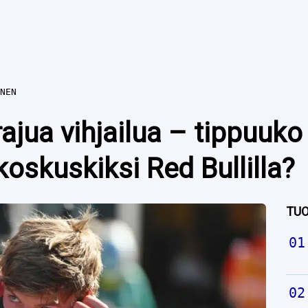
NEN
rajua vihjailua – tippuuk
oskuskiksi Red Bullilla?
TUO