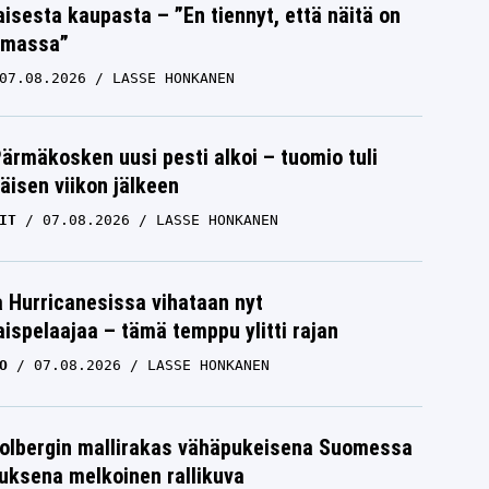
isesta kaupasta – ”En tiennyt, että näitä on
emassa”
07.08.2026
LASSE HONKANEN
Pärmäkosken uusi pesti alkoi – tuomio tuli
isen viikon jälkeen
IT
07.08.2026
LASSE HONKANEN
a Hurricanesissa vihataan nyt
ispelaajaa – tämä temppu ylitti rajan
O
07.08.2026
LASSE HONKANEN
Solbergin mallirakas vähäpukeisena Suomessa
uksena melkoinen rallikuva