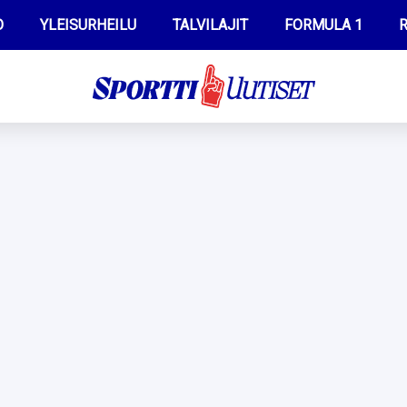
O
YLEISURHEILU
TALVILAJIT
FORMULA 1
R
WILMA HELTELÄ
IIVO NISKANEN
MUSTAFE MUUSE
KERTTU NISKANEN