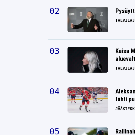
Pysäytt
TALVILAJ
Kaisa M
alueval
TALVILAJ
Aleksan
tähti p
JÄÄKIEKK
Rallinai