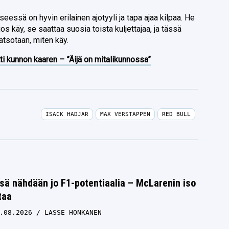
seessä on hyvin erilainen ajotyyli ja tapa ajaa kilpaa. He
 jos käy, se saattaa suosia toista kuljettajaa, ja tässä
Katsotaan, miten käy.
ti kunnon kaaren – ”Äijä on mitalikunnossa”
ISACK HADJAR
MAX VERSTAPPEN
RED BULL
sä nähdään jo F1-potentiaalia – McLarenin iso
taa
.08.2026
LASSE HONKANEN