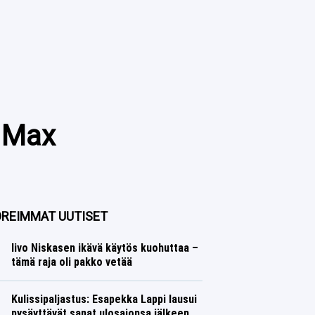
o Max
REIMMAT UUTISET
Iivo Niskasen ikävä käytös kuohuttaa –
tämä raja oli pakko vetää
Talvilajit
Lasse Honkanen
Kulissipaljastus: Esapekka Lappi lausui
pysäyttävät sanat ulosajonsa jälkeen