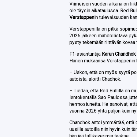
Viimeisen vuoden aikana on liikk
ole täysin aikataulussa. Red B
Verstappeni
n tulevaisuuden kan
Verstappenilla on pitkä sopimus
2026 jälkeen mahdollistava pykä
pysty tekemään riittävän kovaa 
F1-asiantuntija
Karun Chandho
Hänen mukaansa Verstappenin k
– Uskon, että on myös syytä poh
autoista, aloitti Chadhok.
– Tiedän, että Red Bullilla on mu
lentokentällä Sao Paulossa jutt
hermostuneita. He sanoivat, että
vuonna 2026 yhtä paljon kuin nyt
Chandhok antoi ymmärtää, että o
uusilla autoilla niin hyvin kuin
hän jää tallikaverinsa taakse.