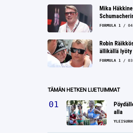
Mika Häkkine
Schumacherin 
FORMULA 1
04
Robin Räikkö
ällikällä lyöty
FORMULA 1
03
TÄMÄN HETKEN LUETUIMMAT
Pöydäll
alla
YLEISURH