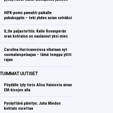
Ralli
Lasse Honkanen
HIFK-pomo pamahti paikalle
pukukoppiin – teki yhden asian selväksi
Jääkiekko
Lasse Honkanen
IL:lle paljastettiin: Kalle Rovanperän
uran kohtalon on naulannut yksi mies
Ralli
Lasse Honkanen
Carolina Hurricanesissa vihataan nyt
suomalaispelaajaa – tämä temppu ylitti
rajan
Jääkiekko
Lasse Honkanen
TUIMMAT UUTISET
Pöydälle tyly tieto Alisa Vainiosta aivan
EM-kisojen alla
Pysäyttävä päivitys: Juha Miedon
kohtalo surettaa