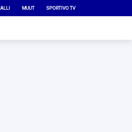
ALLI
MUUT
SPORTIVO TV
FUTIS
KAMPPAILU
OLYMPIALAISET