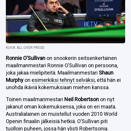
KUVA: ALL OVER PRESS
Ronnie O’Sullivan
on snookerin seitsenkertainen
maailmanmestari Ronnie O’Sullivan on persoona,
joka jakaa mielipiteitä. Maailmanmestari
Shaun
Murphy
on
esimerkiksi tehnyt selväksi
, että hän ei
unohda ikäviä kokemuksiaan miehen kanssa.
Toinen maailmanmestari
Neil Robertson
on nyt
jakanut oman kokemuksensa, joka on eri maata.
Australialainen on muistellut vuoden 2010 World
Openin finaalin jälkeisiä hetkiä. O’Sullivan piti
tuolloin puheen, jossa hän ylisti Robertsonia.