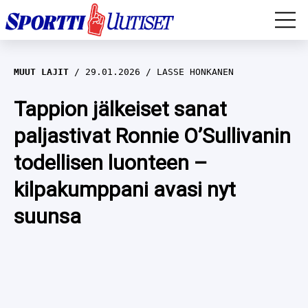
EM-YLEISURHEILU
MUUT LAJIT
29.01.2026
LASSE HONKANEN
JÄÄKIEKKO
Tappion jälkeiset sanat
paljastivat Ronnie O’Sullivanin
YLEISURHEILU
todellisen luonteen –
TALVILAJIT
WILMA HELTELÄ
kilpakumppani avasi nyt
FORMULA 1
MUSTAFE MUUSE
IIVO NISKANEN
suunsa
RALLI
KERTTU NISKANEN
MUUT