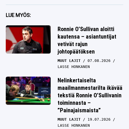
jotain poikkeuksellista
LUE MYÖS:
Ronnie O’Sullivan aloitti
kautensa – asiantuntijat
vetivät rajun
johtopäätöksen
MUUT LAJIT
07.08.2026
LASSE HONKANEN
Nelinkertaiselta
maailmanmestarilta ikävää
tekstiä Ronnie O’Sullivanin
toiminnasta –
”Painajaismaista”
MUUT LAJIT
19.07.2026
LASSE HONKANEN