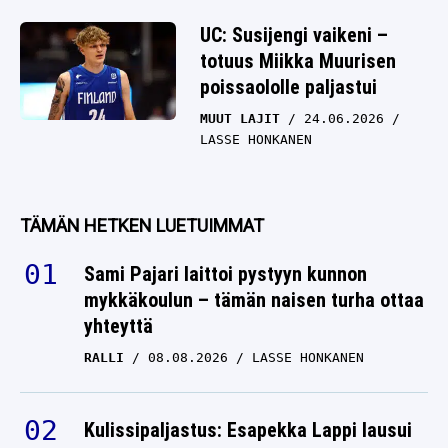
UC: Susijengi vaikeni –
totuus Miikka Muurisen
poissaololle paljastui
MUUT LAJIT
24.06.2026
LASSE HONKANEN
TÄMÄN HETKEN LUETUIMMAT
Sami Pajari laittoi pystyyn kunnon
mykkäkoulun – tämän naisen turha ottaa
yhteyttä
RALLI
08.08.2026
LASSE HONKANEN
Kulissipaljastus: Esapekka Lappi lausui