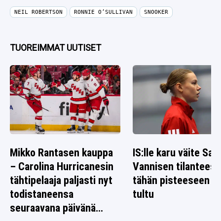
NEIL ROBERTSON
RONNIE O’SULLIVAN
SNOOKER
TUOREIMMAT UUTISET
Mikko Rantasen kauppa
IS:lle karu väite Sag
– Carolina Hurricanesin
Vannisen tilanteest
tähtipelaaja paljasti nyt
tähän pisteeseen o
todistaneensa
tultu
seuraavana päivänä