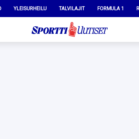
O
YLEISURHEILU
TALVILAJIT
FORMULA 1
R
WILMA HELTELÄ
IIVO NISKANEN
MUSTAFE MUUSE
KERTTU NISKANEN