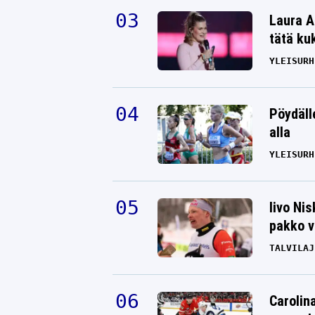
Laura A
tätä ku
YLEISURH
Pöydäll
alla
YLEISURH
Iivo Ni
pakko v
TALVILAJ
Carolin