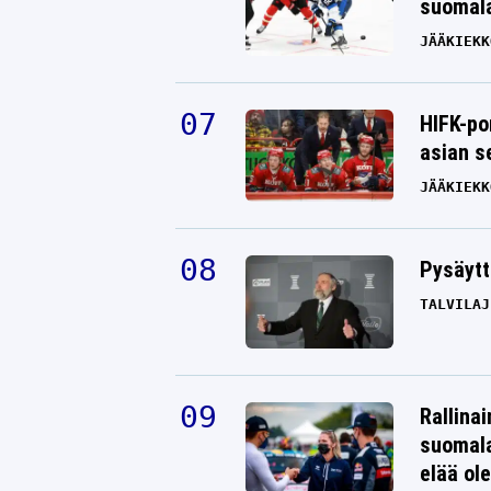
suomala
JÄÄKIEKK
HIFK-po
asian s
JÄÄKIEKK
Pysäytt
TALVILAJ
Rallinai
suomala
elää ol