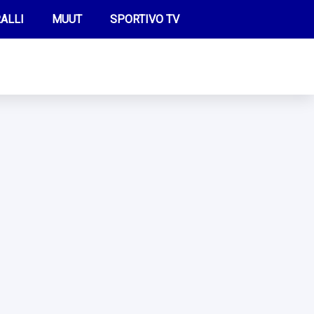
ALLI
MUUT
SPORTIVO TV
FUTIS
KAMPPAILU
OLYMPIALAISET