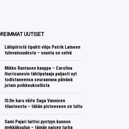
REIMMAT UUTISET
Lähipiiristä tipahti vihje Patrik Laineen
tulevaisuudesta – suunta on selvä
Jääkiekko
Lasse Honkanen
Mikko Rantasen kauppa – Carolina
Hurricanesin tähtipelaaja paljasti nyt
todistaneensa seuraavana päivänä
jotain poikkeuksellista
Jääkiekko
Lasse Honkanen
IS:lle karu väite Saga Vannisen
tilanteesta – tähän pisteeseen on tultu
Yleisurheilu
Lasse Honkanen
Sami Pajari laittoi pystyyn kunnon
mykkäkoulun – tämän naisen turha