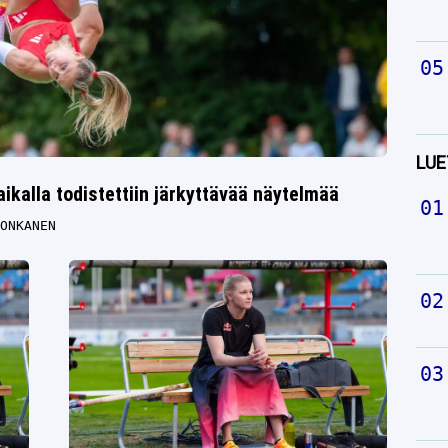
LUE
kalla todistettiin järkyttävää näytelmää
ONKANEN