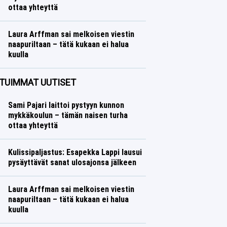
ottaa yhteyttä
Ralli
Lasse Honkanen
Laura Arffman sai melkoisen viestin
naapuriltaan – tätä kukaan ei halua
kuulla
Yleisurheilu
Lasse Honkanen
TUIMMAT UUTISET
Sami Pajari laittoi pystyyn kunnon
mykkäkoulun – tämän naisen turha
ottaa yhteyttä
Kulissipaljastus: Esapekka Lappi lausui
pysäyttävät sanat ulosajonsa jälkeen
Laura Arffman sai melkoisen viestin
naapuriltaan – tätä kukaan ei halua
kuulla