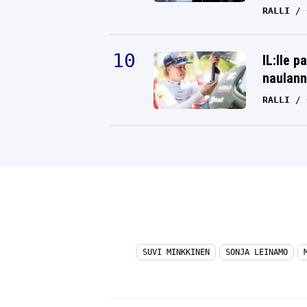
RALLI
IL:lle p
naulann
RALLI
SUVI MINKKINEN
SONJA LEINAMO