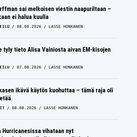
rffman sai melkoisen viestin naapuriltaan –
kaan ei halua kuulla
EILU
08.08.2026
LASSE HONKANEN
e tyly tieto Alisa Vainiosta aivan EM-kisojen
EILU
07.08.2026
LASSE HONKANEN
skasen ikävä käytös kuohuttaa – tämä raja oli
etää
IT
08.08.2026
LASSE HONKANEN
a Hurricanesissa vihataan nyt