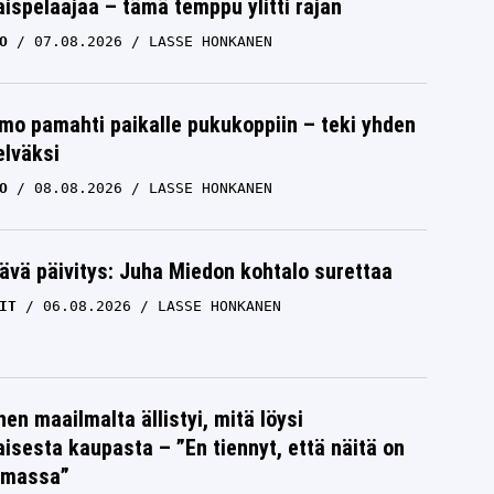
ispelaajaa – tämä temppu ylitti rajan
O
07.08.2026
LASSE HONKANEN
mo pamahti paikalle pukukoppiin – teki yhden
elväksi
O
08.08.2026
LASSE HONKANEN
ävä päivitys: Juha Miedon kohtalo surettaa
IT
06.08.2026
LASSE HONKANEN
nen maailmalta ällistyi, mitä löysi
isesta kaupasta – ”En tiennyt, että näitä on
emassa”