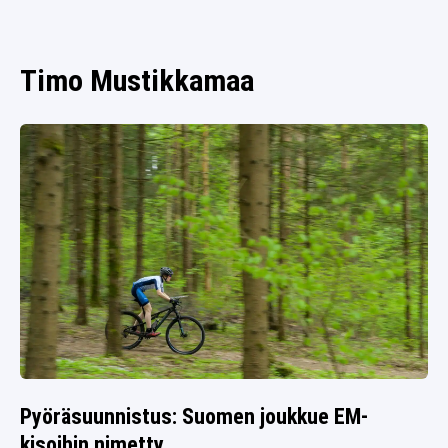
SPORTIVO TV
FUTIS
KAMPPAILU
Timo Mustikkamaa
OLYMPIALAISET
Pyöräsuunnistus: Suomen joukkue EM-
kisoihin nimetty