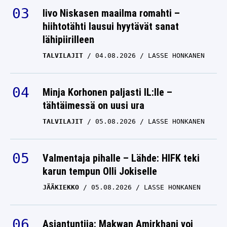
Iivo Niskasen maailma romahti –
hiihtotähti lausui hyytävät sanat
lähipiirilleen
TALVILAJIT
04.08.2026
LASSE HONKANEN
Minja Korhonen paljasti IL:lle –
tähtäimessä on uusi ura
TALVILAJIT
05.08.2026
LASSE HONKANEN
Valmentaja pihalle – Lähde: HIFK teki
karun tempun Olli Jokiselle
JÄÄKIEKKO
05.08.2026
LASSE HONKANEN
Asiantuntija: Makwan Amirkhani voi