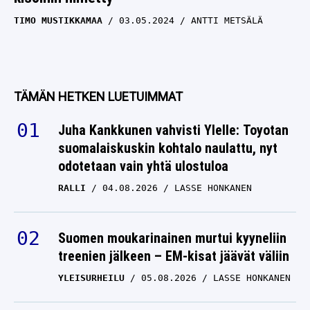
TIMO MUSTIKKAMAA
03.05.2024
ANTTI METSÄLÄ
TÄMÄN HETKEN LUETUIMMAT
Juha Kankkunen vahvisti Ylelle: Toyotan
suomalaiskuskin kohtalo naulattu, nyt
odotetaan vain yhtä ulostuloa
RALLI
04.08.2026
LASSE HONKANEN
Suomen moukarinainen murtui kyyneliin
treenien jälkeen – EM-kisat jäävät väliin
YLEISURHEILU
05.08.2026
LASSE HONKANEN