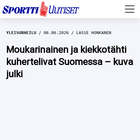
EM-YLEISURHEILU
YLEISURHEILU
06.06.2026
LASSE HONKANEN
JÄÄKIEKKO
Moukarinainen ja kiekkotähti
kuhertelivat Suomessa – kuva
YLEISURHEILU
julki
TALVILAJIT
WILMA HELTELÄ
FORMULA 1
MUSTAFE MUUSE
IIVO NISKANEN
RALLI
KERTTU NISKANEN
MUUT