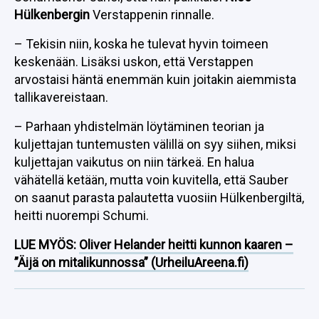
Hülkenbergin
Verstappenin rinnalle.
– Tekisin niin, koska he tulevat hyvin toimeen
keskenään. Lisäksi uskon, että Verstappen
arvostaisi häntä enemmän kuin joitakin aiemmista
tallikavereistaan.
– Parhaan yhdistelmän löytäminen teorian ja
kuljettajan tuntemusten välillä on syy siihen, miksi
kuljettajan vaikutus on niin tärkeä. En halua
vähätellä ketään, mutta voin kuvitella, että Sauber
on saanut parasta palautetta vuosiin Hülkenbergiltä,
heitti nuorempi Schumi.
LUE MYÖS:
Oliver Helander heitti kunnon kaaren –
”Äijä on mitalikunnossa” (UrheiluAreena.fi)