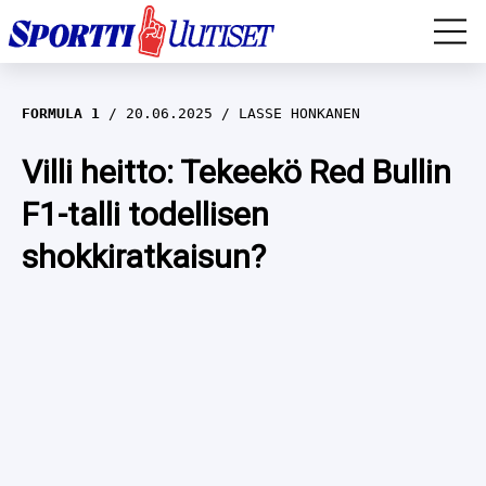
EM-YLEISURHEILU
FORMULA 1
20.06.2025
LASSE HONKANEN
JÄÄKIEKKO
Villi heitto: Tekeekö Red Bullin
F1-talli todellisen
YLEISURHEILU
shokkiratkaisun?
TALVILAJIT
WILMA HELTELÄ
FORMULA 1
MUSTAFE MUUSE
IIVO NISKANEN
RALLI
KERTTU NISKANEN
MUUT