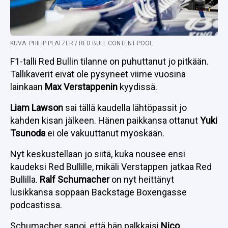
KUVA: PHILIP PLATZER / RED BULL CONTENT POOL
F1-talli Red Bullin tilanne on puhuttanut jo pitkään.
Tallikaverit eivät ole pysyneet viime vuosina
lainkaan
Max Verstappenin
kyydissä.
Liam Lawson
sai tällä kaudella lähtöpassit jo
kahden kisan jälkeen. Hänen paikkansa ottanut
Yuki
Tsunoda
ei ole vakuuttanut myöskään.
Nyt keskustellaan jo siitä, kuka nousee ensi
kaudeksi Red Bullille, mikäli Verstappen jatkaa Red
Bullilla.
Ralf Schumacher
on nyt heittänyt
lusikkansa soppaan Backstage Boxengasse
podcastissa.
Schumacher sanoi, että hän palkkaisi
Nico