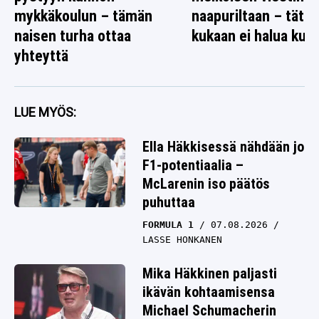
mykkäkoulun – tämän
naapuriltaan – tätä
naisen turha ottaa
kukaan ei halua kuul
yhteyttä
LUE MYÖS:
Ella Häkkisessä nähdään jo
F1-potentiaalia –
McLarenin iso päätös
puhuttaa
FORMULA 1
07.08.2026
LASSE HONKANEN
Mika Häkkinen paljasti
ikävän kohtaamisensa
Michael Schumacherin