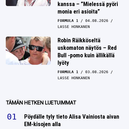
kanssa – ”Mielessä pyöri
monia eri asioita”
FORMULA 1
04.08.2026
LASSE HONKANEN
Robin Räikköseltä
uskomaton näytös – Red
Bull -pomo kuin ällikällä
lyöty
FORMULA 1
03.08.2026
LASSE HONKANEN
TÄMÄN HETKEN LUETUIMMAT
Pöydälle tyly tieto Alisa Vainiosta aivan
EM-kisojen alla