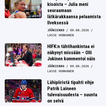
kisoista – Julia meni
seuraamaan
lätkärakkaansa pelaamista
Ilveksessä
JÄÄKIEKKO
09.08.2026
LASSE HONKANEN
HIFK:n tähtihankintaa ei
näkynyt missään – Olli
Jokinen kommentoi näin
JÄÄKIEKKO
09.08.2026
LASSE HONKANEN
Lähipiiristä tipahti vihje
Patrik Laineen
tulevaisuudesta – suunta
on selvä