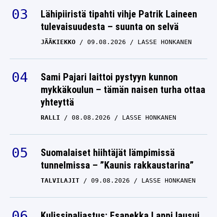
Lähipiiristä tipahti vihje Patrik Laineen
tulevaisuudesta – suunta on selvä
JÄÄKIEKKO
09.08.2026
LASSE HONKANEN
Sami Pajari laittoi pystyyn kunnon
mykkäkoulun – tämän naisen turha ottaa
yhteyttä
RALLI
08.08.2026
LASSE HONKANEN
Suomalaiset hiihtäjät lämpimissä
tunnelmissa – ”Kaunis rakkaustarina”
TALVILAJIT
09.08.2026
LASSE HONKANEN
Kulissipaljastus: Esapekka Lappi lausui