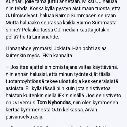
Kunnari, jolle tämä juttu annetaan. Miksi OJ haluaa
niin tehdä. Koska kyllä pystyn aistimaan tuosta, että
OJ ilmiselvästi haluaa Raimo Summasen seuraan.
Mutta haluaako seurassa kaikki Raimo Summasta
sinne? Pelaako tässä OJ median kautta jotakin
peliä? heitti Linnanahde.
Linnanahde ymmärsi Jokista. Hän pohti asiaa
kuitenkin myös IFK:n kannalta.
– Jos itse ajattelisin omistajana valtaa käyttävänä,
niin enhän haluaisi, että minun työntekijät täällä
tuotantoyhtiössä tekee ulostuloja keskeneräisistä
asioista. Eli kyllä tässä niin kuin jotain ristivetoa
haistan kuitenkin siellä IFK:n sisällä. Jos se ristiveto
on OJ versus
Tom Nybondas
, niin olen kymmenen
kertaa kymmenestä OJ:n kelkassa. Aivan
päivänselvä asia.