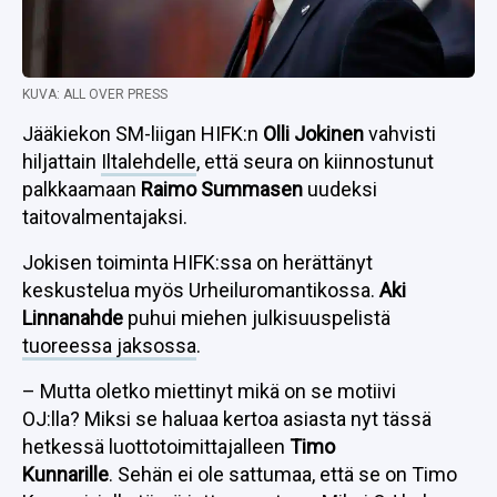
KUVA: ALL OVER PRESS
Jääkiekon SM-liigan HIFK:n
Olli Jokinen
vahvisti
hiljattain
Iltalehdelle
, että seura on kiinnostunut
palkkaamaan
Raimo Summasen
uudeksi
taitovalmentajaksi.
Jokisen toiminta HIFK:ssa on herättänyt
keskustelua myös Urheiluromantikossa.
Aki
Linnanahde
puhui miehen julkisuuspelistä
tuoreessa jaksossa
.
– Mutta oletko miettinyt mikä on se motiivi
OJ:lla? Miksi se haluaa kertoa asiasta nyt tässä
hetkessä luottotoimittajalleen
Timo
Kunnarille
. Sehän ei ole sattumaa, että se on Timo