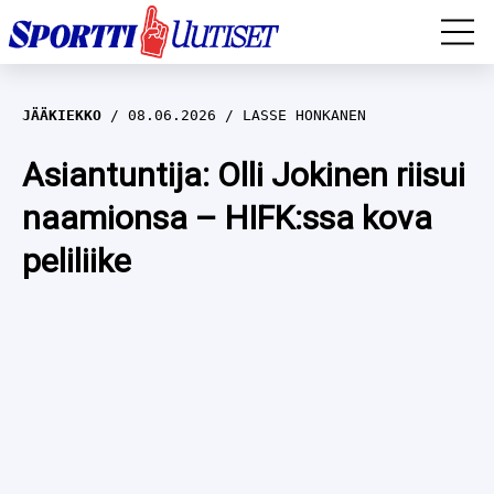
EM-YLEISURHEILU
JÄÄKIEKKO
08.06.2026
LASSE HONKANEN
JÄÄKIEKKO
Asiantuntija: Olli Jokinen riisui
naamionsa – HIFK:ssa kova
YLEISURHEILU
peliliike
TALVILAJIT
WILMA HELTELÄ
FORMULA 1
MUSTAFE MUUSE
IIVO NISKANEN
RALLI
KERTTU NISKANEN
MUUT