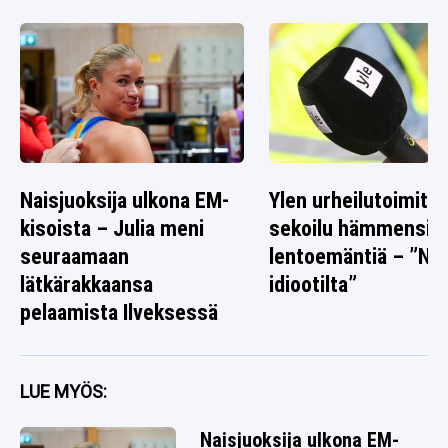
Naisjuoksija ulkona EM-
Ylen urheilutoimitta
kisoista – Julia meni
sekoilu hämmensi
seuraamaan
lentoemäntiä – ”Nä
lätkärakkaansa
idiootilta”
pelaamista Ilveksessä
LUE MYÖS:
Naisjuoksija ulkona EM-