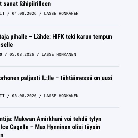
 sanat lähipiirilleen
IT
04.08.2026
LASSE HONKANEN
aja pihalle – Lähde: HIFK teki karun tempun
iselle
O
05.08.2026
LASSE HONKANEN
orhonen paljasti IL:lle – tähtäimessä on uusi
IT
05.08.2026
LASSE HONKANEN
ntija: Makwan Amirkhani voi tehdä tylyn
Ice Cagelle – Max Hynninen olisi täysin
on