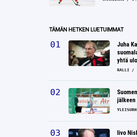
TÄMÄN HETKEN LUETUIMMAT
Juha Ka
suomala
yhtä ul
RALLI
Suomen 
jälkeen 
YLEISURH
Iivo Ni