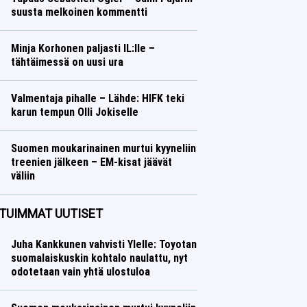
suusta melkoinen kommentti
Ralli
Lasse Honkanen
Minja Korhonen paljasti IL:lle –
tähtäimessä on uusi ura
Talvilajit
Lasse Honkanen
Valmentaja pihalle – Lähde: HIFK teki
karun tempun Olli Jokiselle
Jääkiekko
Lasse Honkanen
Suomen moukarinainen murtui kyyneliin
treenien jälkeen – EM-kisat jäävät
väliin
Yleisurheilu
Lasse Honkanen
TUIMMAT UUTISET
Juha Kankkunen vahvisti Ylelle: Toyotan
suomalaiskuskin kohtalo naulattu, nyt
odotetaan vain yhtä ulostuloa