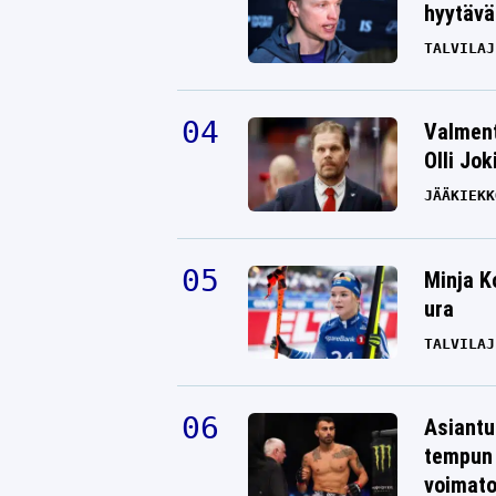
hyytävät
TALVILAJ
Valment
Olli Jok
JÄÄKIEKK
Minja K
ura
TALVILAJ
Asiantu
tempun 
voimat