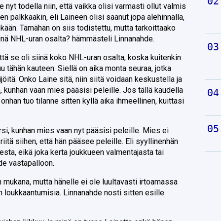
 nyt todella niin, että vaikka olisi varmasti ollut valmis
 palkkaakin, eli Laineen olisi saanut jopa alehinnalla,
nkään. Tämähän on siis todistettu, mutta tarkoittaako
 siinä NHL-uran osalta? hämmästeli Linnanahde.
ttä se oli siinä koko NHL-uran osalta, koska kuitenkin
u tähän kauteen. Siellä on aika monta seuraa, jotka
jöitä. Onko Laine sitä, niin siitä voidaan keskustella ja
kunhan vaan mies pääsisi peleille. Jos tällä kaudella
 onhan tuo tilanne sitten kyllä aika ihmeellinen, kuittasi
si, kunhan mies vaan nyt pääsisi peleille. Mies ei
riitä siihen, että hän pääsee peleille. Eli syyllinenhän
eesta, eikä joka kerta joukkueen valmentajasta tai
de vastapalloon.
n mukana, mutta hänelle ei ole luultavasti irtoamassa
 loukkaantumisia. Linnanahde nosti sitten esille