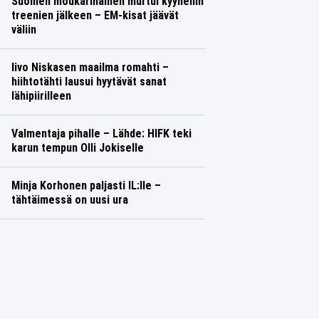
Suomen moukarinainen murtui kyyneliin
treenien jälkeen – EM-kisat jäävät
väliin
Iivo Niskasen maailma romahti –
hiihtotähti lausui hyytävät sanat
lähipiirilleen
Valmentaja pihalle – Lähde: HIFK teki
karun tempun Olli Jokiselle
Minja Korhonen paljasti IL:lle –
tähtäimessä on uusi ura