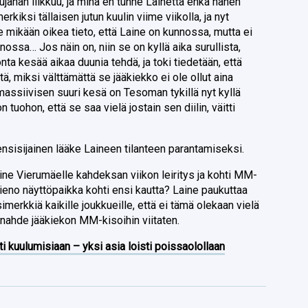
tujahan liikkuu, ja minä en tunne Lainetta enkä hänen
rkiksi tällaisen jutun kuulin viime viikolla, ja nyt
e mikään oikea tieto, että Laine on kunnossa, mutta ei
ossa… Jos näin on, niin se on kyllä aika surullista,
nta kesää aikaa duunia tehdä, ja toki tiedetään, että
tä, miksi välttämättä se jääkiekko ei ole ollut aina
massiivisen suuri kesä on Tesoman tykillä nyt kyllä
n tuohon, että se saa vielä jostain sen diilin, väitti
ensisijainen lääke Laineen tilanteen parantamiseksi.
aine Vierumäelle kahdeksan viikon leiritys ja kohti MM-
 hieno näyttöpaikka kohti ensi kautta? Laine paukuttaa
simerkkiä kaikille joukkueille, että ei tämä olekaan vielä
anahde jääkiekon MM-kisoihin viitaten.
ti kuulumisiaan – yksi asia loisti poissaolollaan