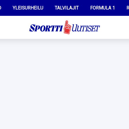
O
YLEISURHEILU
TALVILAJIT
FORMULA 1
R
WILMA HELTELÄ
IIVO NISKANEN
MUSTAFE MUUSE
KERTTU NISKANEN