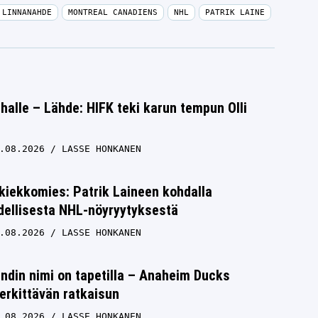
 LINNANAHDE
MONTREAL CANADIENS
NHL
PATRIK LAINE
halle – Lähde: HIFK teki karun tempun Olli
.08.2026
LASSE HONKANEN
kiekkomies: Patrik Laineen kohdalla
dellisesta NHL-nöyryytyksestä
.08.2026
LASSE HONKANEN
ndin nimi on tapetilla – Anaheim Ducks
rkittävän ratkaisun
.08.2026
LASSE HONKANEN