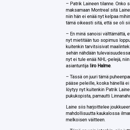
– Patrik Laineen tilanne. Onko se
maksamaan Montreal sitä Laineen
niin hän ei enää nyt kelpaa mihi
tämä oikeasti sitä, että se oli
– En minä sanoisi välttämättä, e
nyt mietitään tuo sopimus loppu
kuitenkin tarvitsisivat maalinteki
sehän nähdään tulevaisuudessa, 
nyt ei tule enää NHL-pelejä, niin
asiantuntija
Iiro Halme
.
– Tässä on juuri tämä puheenpar
pääse peleille, koska hänellä ei 
löytyy nyt kuitenkin Patrik Lain
pukukopista, pamautti Linnanah
Laine siis harjoittelee joukkuee
mahdollisuutta kaukalossa ilman
melkoisen väitteen.