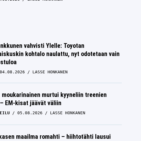
nkkunen vahvisti Ylelle: Toyotan
iskuskin kohtalo naulattu, nyt odotetaan vain
ostuloa
04.08.2026
LASSE HONKANEN
moukarinainen murtui kyyneliin treenien
– EM-kisat jäävät väliin
EILU
05.08.2026
LASSE HONKANEN
skasen maailma romahti – hiihtotähti lausui