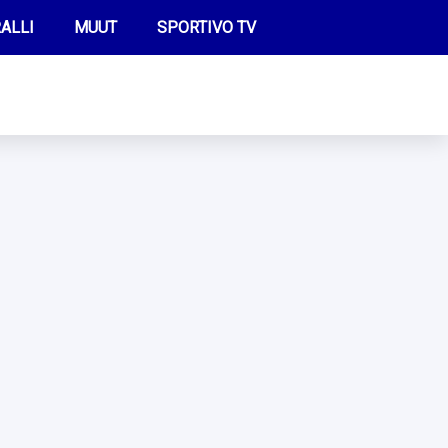
ALLI
MUUT
SPORTIVO TV
FUTIS
KAMPPAILU
OLYMPIALAISET