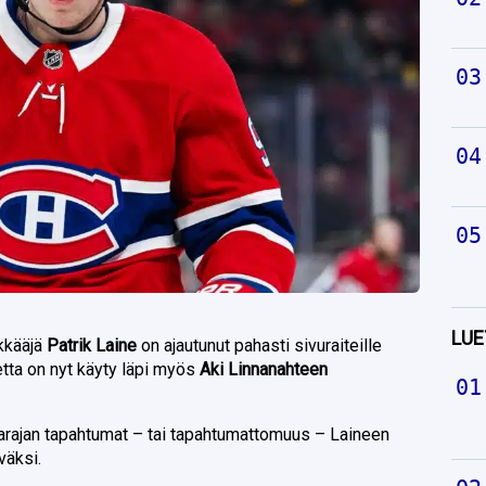
LUE
kkääjä
Patrik Laine
on ajautunut pahasti sivuraiteille
etta on nyt käyty läpi myös
Aki Linnanahteen
karajan tapahtumat – tai tapahtumattomuus – Laineen
väksi.