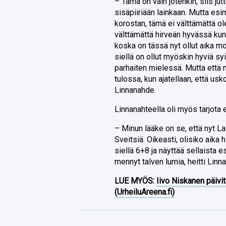
– Tämä on vain jotenkin, siis jut
sisäpiiriään lainkaan. Mutta esime
korostan, tämä ei välttämättä ol
välttämättä hirveän hyvässä kunn
koska on tässä nyt ollut aika mo
siellä on ollut myöskin hyviä syi
parhaiten mielessä. Mutta että 
tulossa, kun ajatellaan, että usko
Linnanahde.
Linnanahteella oli myös tarjota 
– Minun lääke on se, että nyt L
Sveitsiä. Oikeasti, olisiko aika
siellä 6+8 ja näyttää sellaista e
mennyt talven lumia, heitti Linn
LUE MYÖS:
Iivo Niskanen päivit
(UrheiluAreena.fi)