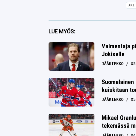
AKI
Facebook
LUE MYÖS:
Twitter
Valmentaja pi
Jokiselle
Whatsapp
JÄÄKIEKKO
05
Suomalainen 
kuiskitaan to
JÄÄKIEKKO
05
Mikael Granlu
tekemässä me
JÄÄKIEKKO
04