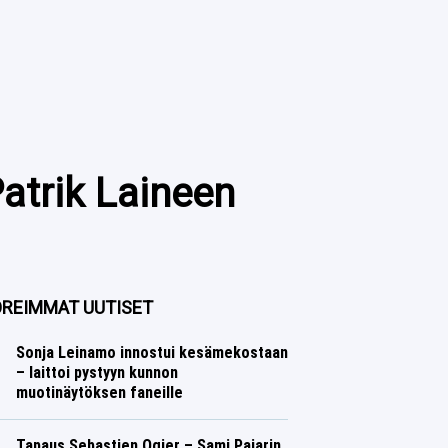
Patrik Laineen
REIMMAT UUTISET
Sonja Leinamo innostui kesämekostaan
– laittoi pystyyn kunnon
muotinäytöksen faneille
Talvilajit
Lasse Honkanen
Tapaus Sebastien Ogier – Sami Pajarin