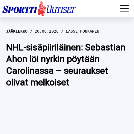
EM-YLEISURHEILU
JÄÄKIEKKO
20.06.2026
LASSE HONKANEN
JÄÄKIEKKO
NHL-sisäpiiriläinen: Sebastian
Ahon löi nyrkin pöytään
YLEISURHEILU
Carolinassa – seuraukset
TALVILAJIT
WILMA HELTELÄ
olivat melkoiset
FORMULA 1
MUSTAFE MUUSE
IIVO NISKANEN
RALLI
KERTTU NISKANEN
MUUT