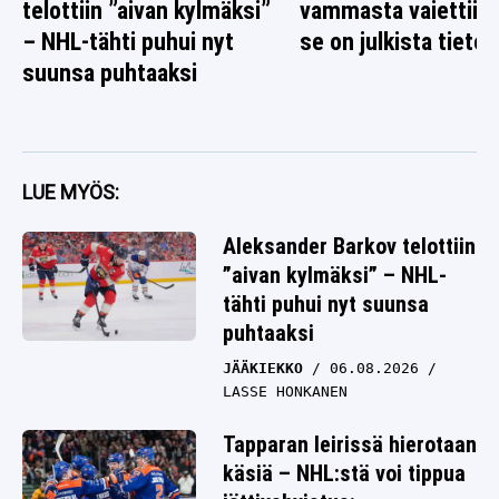
telottiin ”aivan kylmäksi”
vammasta vaiettiin 
– NHL-tähti puhui nyt
se on julkista tietoa
suunsa puhtaaksi
LUE MYÖS:
Aleksander Barkov telottiin
”aivan kylmäksi” – NHL-
tähti puhui nyt suunsa
puhtaaksi
JÄÄKIEKKO
06.08.2026
LASSE HONKANEN
Tapparan leirissä hierotaan
käsiä – NHL:stä voi tippua