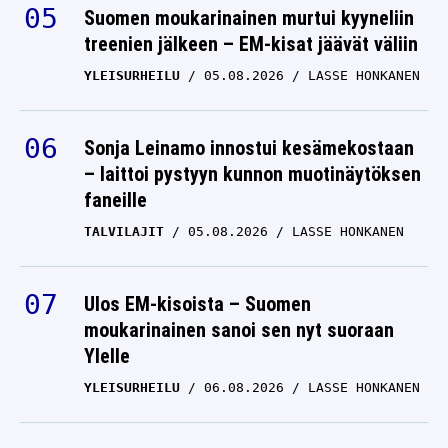
Suomen moukarinainen murtui kyyneliin
treenien jälkeen – EM-kisat jäävät väliin
YLEISURHEILU
05.08.2026
LASSE HONKANEN
Sonja Leinamo innostui kesämekostaan
– laittoi pystyyn kunnon muotinäytöksen
faneille
TALVILAJIT
05.08.2026
LASSE HONKANEN
Ulos EM-kisoista – Suomen
moukarinainen sanoi sen nyt suoraan
Ylelle
YLEISURHEILU
06.08.2026
LASSE HONKANEN