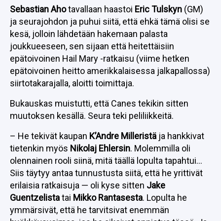
Sebastian Aho
tavallaan haastoi
Eric Tulskyn
(GM)
ja seurajohdon ja puhui siitä, että ehkä tämä olisi se
kesä, jolloin lähdetään hakemaan palasta
joukkueeseen, sen sijaan että heitettäisiin
epätoivoinen Hail Mary -ratkaisu (viime hetken
epätoivoinen heitto amerikkalaisessa jalkapallossa)
siirtotakarajalla, aloitti toimittaja.
Bukauskas muistutti, että Canes tekikin sitten
muutoksen kesällä. Seura teki peliliikkeitä.
– He tekivät kaupan
K’Andre Milleristä
ja hankkivat
tietenkin myös
Nikolaj Ehlersin
. Molemmilla oli
olennainen rooli siinä, mitä täällä lopulta tapahtui…
Siis täytyy antaa tunnustusta siitä, että he yrittivät
erilaisia ratkaisuja — oli kyse sitten
Jake
Guentzelista
tai
Mikko Rantasesta
. Lopulta he
ymmärsivät, että he tarvitsivat enemmän