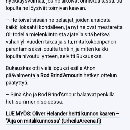
hyökkäysvoimaa, jos he aikoivat onnistua tässä. Ja
lopulta he löysivät toimivan kaavan.
– He toivat sisään ne pelaajat, joiden ansiosta
kaikki loksahti kohdalleen, ja nyt he ovat mestareita.
Oli todella mielenkiintoista ajatella sitä hetkeä
vähän yli vuoden takaa ja sitä, mitä kokoonpanon
parantamiseksi lopulta tehtiin, ja miten kaikki
lopulta nivoutui yhteen, selvitti Bukauskas.
Bukauskas otti vielä lopuksi esille Ahon
päävalmentaja
Rod Brind’Amourin
hetken ottelun
päätyttyä.
– Siinä Aho ja Rod Brind’Amour halaavat penkillä
heti summerin soidessa.
LUE MYÖS:
Oliver Helander heitti kunnon kaaren –
”Äijä on mitalikunnossa” (UrheiluAreena.fi)