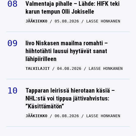
Valmentaja pihalle – Lähde: HIFK teki
karun tempun Olli Jokiselle
JÄÄKIEKKO
05.08.2026
LASSE HONKANEN
Iivo Niskasen maailma romahti –
hiihtotähti lausui hyytävät sanat
lähipiirilleen
TALVILAJIT
04.08.2026
LASSE HONKANEN
Tapparan leirissä hierotaan käsiä –
NHL:stä voi tippua jättivahvistus:
”Käsittämätön”
JÄÄKIEKKO
06.08.2026
LASSE HONKANEN