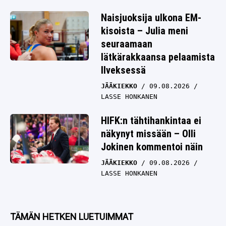
Naisjuoksija ulkona EM-
kisoista – Julia meni
seuraamaan
lätkärakkaansa pelaamista
Ilveksessä
JÄÄKIEKKO
09.08.2026
LASSE HONKANEN
HIFK:n tähtihankintaa ei
näkynyt missään – Olli
Jokinen kommentoi näin
JÄÄKIEKKO
09.08.2026
LASSE HONKANEN
TÄMÄN HETKEN LUETUIMMAT