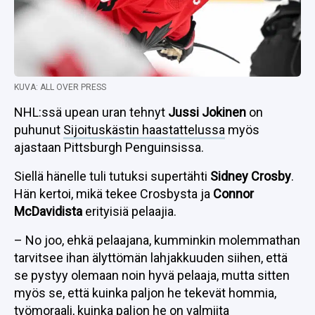
KUVA: ALL OVER PRESS
NHL:ssä upean uran tehnyt
Jussi Jokinen
on
puhunut
Sijoituskästin haastattelussa
myös
ajastaan Pittsburgh Penguinsissa.
Siellä hänelle tuli tutuksi supertähti
Sidney Crosby
.
Hän kertoi, mikä tekee Crosbysta ja
Connor
McDavidista
erityisiä pelaajia.
– No joo, ehkä pelaajana, kumminkin molemmathan
tarvitsee ihan älyttömän lahjakkuuden siihen, että
se pystyy olemaan noin hyvä pelaaja, mutta sitten
myös se, että kuinka paljon he tekevät hommia,
työmoraali, kuinka paljon he on valmiita