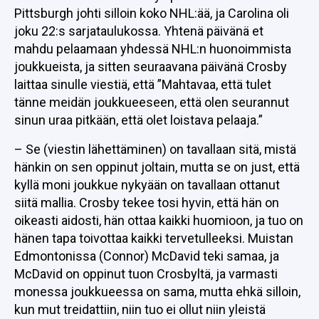
Pittsburgh johti silloin koko NHL:ää, ja Carolina oli
joku 22:s sarjataulukossa. Yhtenä päivänä et
mahdu pelaamaan yhdessä NHL:n huonoimmista
joukkueista, ja sitten seuraavana päivänä Crosby
laittaa sinulle viestiä, että ”Mahtavaa, että tulet
tänne meidän joukkueeseen, että olen seurannut
sinun uraa pitkään, että olet loistava pelaaja.”
– Se (viestin lähettäminen) on tavallaan sitä, mistä
hänkin on sen oppinut joltain, mutta se on just, että
kyllä moni joukkue nykyään on tavallaan ottanut
siitä mallia. Crosby tekee tosi hyvin, että hän on
oikeasti aidosti, hän ottaa kaikki huomioon, ja tuo on
hänen tapa toivottaa kaikki tervetulleeksi. Muistan
Edmontonissa (Connor) McDavid teki samaa, ja
McDavid on oppinut tuon Crosbyltä, ja varmasti
monessa joukkueessa on sama, mutta ehkä silloin,
kun mut treidattiin, niin tuo ei ollut niin yleistä