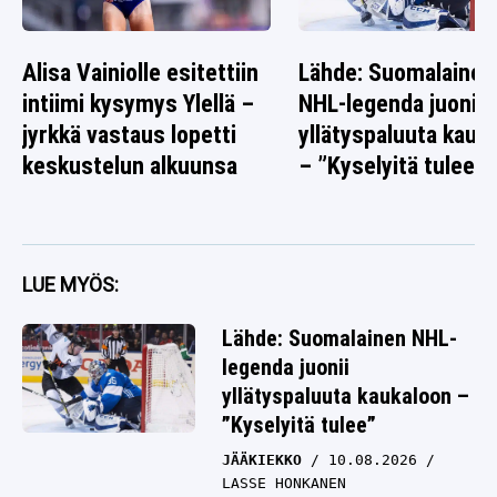
Alisa Vainiolle esitettiin
Lähde: Suomalainen
intiimi kysymys Ylellä –
NHL-legenda juonii
jyrkkä vastaus lopetti
yllätyspaluuta kauk
keskustelun alkuunsa
– ”Kyselyitä tulee”
LUE MYÖS:
Lähde: Suomalainen NHL-
legenda juonii
yllätyspaluuta kaukaloon –
”Kyselyitä tulee”
JÄÄKIEKKO
10.08.2026
LASSE HONKANEN