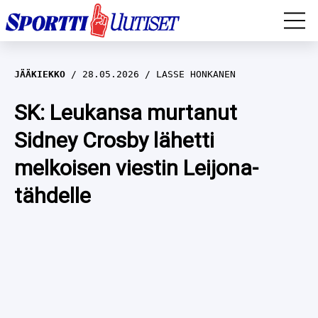
EM-YLEISURHEILU
JÄÄKIEKKO
28.05.2026
LASSE HONKANEN
JÄÄKIEKKO
SK: Leukansa murtanut
Sidney Crosby lähetti
YLEISURHEILU
melkoisen viestin Leijona-
TALVILAJIT
WILMA HELTELÄ
tähdelle
FORMULA 1
MUSTAFE MUUSE
IIVO NISKANEN
RALLI
KERTTU NISKANEN
MUUT