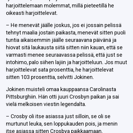
harjoittelemaan molemmat, millä pieteetillä he
oikeasti harjoittelevat.
– He menevät jäälle joskus, jos ei jossain pelissä
tehnyt maalia jostain paikasta, menevät sitten puoli
tuntia aikaisemmin jäälle seuraavana päivänä ja
hiovat sitä laukausta siitä sitten niin kauan, että se
varmasti menee seuraavassa pelissä, että just se
intohimo, palo siihen lajiin ja harjoitteluun. Jos muut
harjoittelevat sata prosenttia, he harjoittelevat
sitten 103 prosenttia, selvitti Jokinen.
Jokinen muisteli omaa kauppaansa Carolinasta
Pittsburghiin. Hän otti juuri Crosbyn paikan ja sai
vielä melkoisen viestin legendalta.
– Crosby oli itse asiassa just silloin, se oli se
murtunut leuka, sen loppukauden pois, ja menin
itse asiassa sitten Crosbya paikkaamaan.