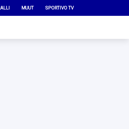
ALLI
MUUT
SPORTIVO TV
FUTIS
KAMPPAILU
OLYMPIALAISET