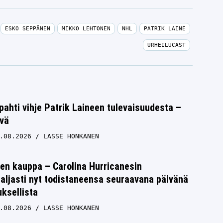
ESKO SEPPÄNEN
MIKKO LEHTONEN
NHL
PATRIK LAINE
URHEILUCAST
ipahti vihje Patrik Laineen tulevaisuudesta –
lvä
.08.2026
LASSE HONKANEN
en kauppa – Carolina Hurricanesin
paljasti nyt todistaneensa seuraavana päivänä
uksellista
.08.2026
LASSE HONKANEN