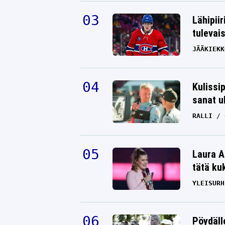
Lähipiir
tulevai
JÄÄKIEKK
Kulissi
sanat u
RALLI
Laura A
tätä ku
YLEISURH
Pöydäll