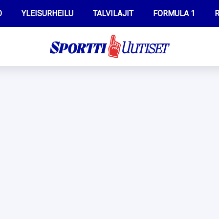
O
YLEISURHEILU
TALVILAJIT
FORMULA 1
R
WILMA HELTELÄ
IIVO NISKANEN
MUSTAFE MUUSE
KERTTU NISKANEN