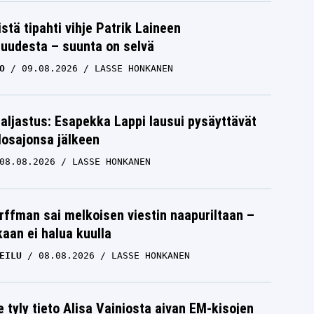
istä tipahti vihje Patrik Laineen
suudesta – suunta on selvä
O
09.08.2026
LASSE HONKANEN
paljastus: Esapekka Lappi lausui pysäyttävät
losajonsa jälkeen
08.08.2026
LASSE HONKANEN
rffman sai melkoisen viestin naapuriltaan –
kaan ei halua kuulla
EILU
08.08.2026
LASSE HONKANEN
e tyly tieto Alisa Vainiosta aivan EM-kisojen