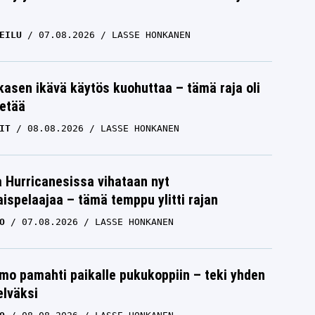
EILU
07.08.2026
LASSE HONKANEN
skasen ikävä käytös kuohuttaa – tämä raja oli
etää
IT
08.08.2026
LASSE HONKANEN
a Hurricanesissa vihataan nyt
ispelaajaa – tämä temppu ylitti rajan
O
07.08.2026
LASSE HONKANEN
mo pamahti paikalle pukukoppiin – teki yhden
elväksi