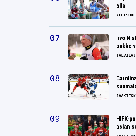
alla
YLEISURH
Iivo Ni
pakko v
TALVILAJ
Carolin
suomala
JÄÄKIEKK
HIFK-po
asian s