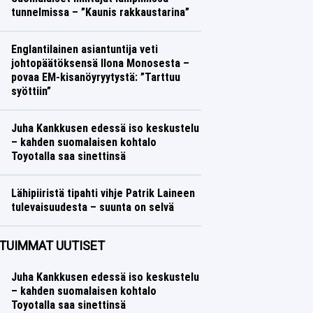
tunnelmissa – ”Kaunis rakkaustarina”
Talvilajit
Lasse Honkanen
Englantilainen asiantuntija veti
johtopäätöksensä Ilona Monosesta –
povaa EM-kisanöyryytystä: ”Tarttuu
syöttiin”
Yleisurheilu
Lasse Honkanen
Juha Kankkusen edessä iso keskustelu
– kahden suomalaisen kohtalo
Toyotalla saa sinettinsä
Ralli
Lasse Honkanen
Lähipiiristä tipahti vihje Patrik Laineen
tulevaisuudesta – suunta on selvä
Jääkiekko
Lasse Honkanen
TUIMMAT UUTISET
Juha Kankkusen edessä iso keskustelu
– kahden suomalaisen kohtalo
Toyotalla saa sinettinsä