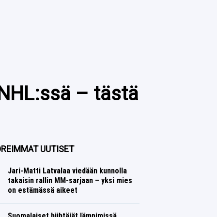
 NHL:ssä – tästä
REIMMAT UUTISET
Jari-Matti Latvalaa viedään kunnolla
takaisin rallin MM-sarjaan – yksi mies
on estämässä aikeet
Ralli
Lasse Honkanen
Suomalaiset hiihtäjät lämpimissä