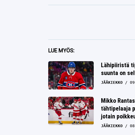
Facebook
LUE MYÖS:
Twitter
Lähipiiristä t
Whatsapp
suunta on se
JÄÄKIEKKO
09
Mikko Rantas
tähtipelaaja 
jotain poikke
JÄÄKIEKKO
08