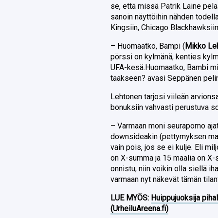
se, että missä Patrik Laine pel
sanoin näyttöihin nähden todell
Kingsiin, Chicago Blackhawksii
– Huomaatko, Bampi (
Mikko Le
pörssi on kylmänä, kenties kyl
UFA-kesä.Huomaatko, Bambi mink
taakseen? avasi Seppänen peli
Lehtonen tarjosi viileän arvions
bonuksiin vahvasti perustuva so
– Varmaan moni seurapomo ajatte
downsideakin (pettymyksen mahdo
vain pois, jos se ei kulje. Eli mil
on X-summa ja 15 maalia on X-su
onnistu, niin voikin olla siell
varmaan nyt näkevät tämän tilant
LUE MYÖS:
Huippujuoksija piha
(UrheiluAreena.fi)