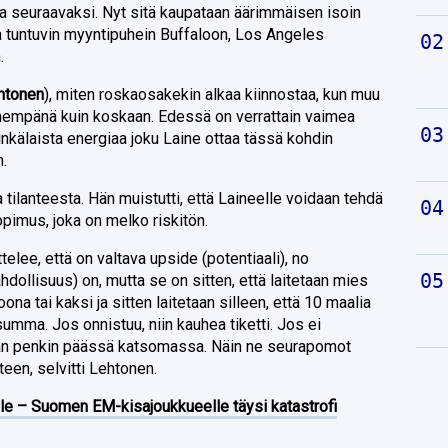
aa seuraavaksi. Nyt sitä kaupataan äärimmäisen isoin
a tuntuvin myyntipuhein Buffaloon, Los Angeles
n.
htonen
), miten roskaosakekin alkaa kiinnostaa, kun muu
mempänä kuin koskaan. Edessä on verrattain vaimea
älaista energiaa joku Laine ottaa tässä kohdin
n.
a tilanteesta. Hän muistutti, että Laineelle voidaan tehdä
pimus, joka on melko riskitön.
lee, että on valtava upside (potentiaali), no
llisuus) on, mutta se on sitten, että laitetaan mies
joona tai kaksi ja sitten laitetaan silleen, että 10 maalia
mma. Jos onnistuu, niin kauhea tiketti. Jos ei
ä ihan penkin päässä katsomassa. Näin ne seurapomot
een, selvitti Lehtonen.
lle – Suomen EM-kisajoukkueelle täysi katastrofi