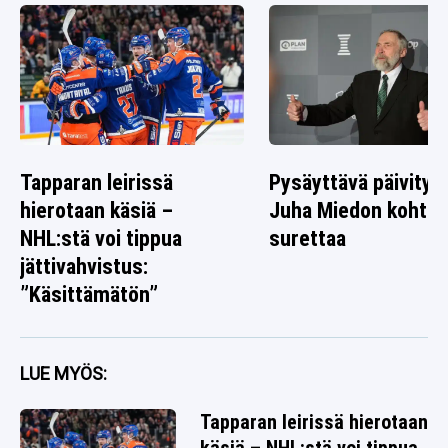
Tapparan leirissä
Pysäyttävä päivitys
hierotaan käsiä –
Juha Miedon kohtal
NHL:stä voi tippua
surettaa
jättivahvistus:
”Käsittämätön”
LUE MYÖS:
Tapparan leirissä hierotaan