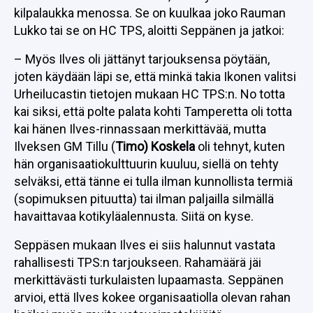
kilpalaukka menossa. Se on kuulkaa joko Rauman
Lukko tai se on HC TPS, aloitti Seppänen ja jatkoi:
– Myös Ilves oli jättänyt tarjouksensa pöytään,
joten käydään läpi se, että minkä takia Ikonen valitsi
Urheilucastin tietojen mukaan HC TPS:n. No totta
kai siksi, että polte palata kohti Tamperetta oli totta
kai hänen Ilves-rinnassaan merkittävää, mutta
Ilveksen GM Tillu (
Timo) Koskela
oli tehnyt, kuten
hän organisaatiokulttuurin kuuluu, siellä on tehty
selväksi, että tänne ei tulla ilman kunnollista termiä
(sopimuksen pituutta) tai ilman paljailla silmällä
havaittavaa kotikyläalennusta. Siitä on kyse.
Seppäsen mukaan Ilves ei siis halunnut vastata
rahallisesti TPS:n tarjoukseen. Rahamäärä jäi
merkittävästi turkulaisten lupaamasta. Seppänen
arvioi, että Ilves kokee organisaatiolla olevan rahan