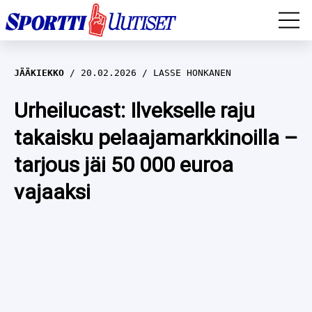
EM-YLEISURHEILU
JÄÄKIEKKO
20.02.2026
LASSE HONKANEN
JÄÄKIEKKO
Urheilucast: Ilvekselle raju
takaisku pelaajamarkkinoilla –
YLEISURHEILU
tarjous jäi 50 000 euroa
TALVILAJIT
WILMA HELTELÄ
vajaaksi
FORMULA 1
MUSTAFE MUUSE
IIVO NISKANEN
RALLI
KERTTU NISKANEN
MUUT