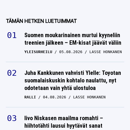
TÄMÄN HETKEN LUETUIMMAT
Suomen moukarinainen murtui kyyneliin
treenien jälkeen – EM-kisat jäävät väliin
YLEISURHEILU
05.08.2026
LASSE HONKANEN
Juha Kankkunen vahvisti Ylelle: Toyotan
suomalaiskuskin kohtalo naulattu, nyt
odotetaan vain yhtä ulostuloa
RALLI
04.08.2026
LASSE HONKANEN
Iivo Niskasen maailma romahti –
hiihtotähti lausui hyytävät sanat