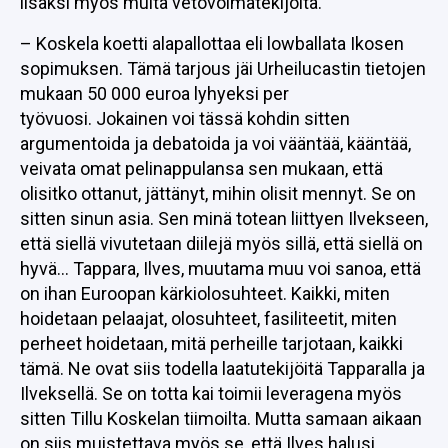
lisäksi myös muita vetovoimatekijöitä.
– Koskela koetti alapallottaa eli lowballata Ikosen
sopimuksen. Tämä tarjous jäi Urheilucastin tietojen
mukaan 50 000 euroa lyhyeksi per
työvuosi. Jokainen voi tässä kohdin sitten
argumentoida ja debatoida ja voi vääntää, kääntää,
veivata omat pelinappulansa sen mukaan, että
olisitko ottanut, jättänyt, mihin olisit mennyt. Se on
sitten sinun asia. Sen minä totean liittyen Ilvekseen,
että siellä vivutetaan diilejä myös sillä, että siellä on
hyvä… Tappara, Ilves, muutama muu voi sanoa, että
on ihan Euroopan kärkiolosuhteet. Kaikki, miten
hoidetaan pelaajat, olosuhteet, fasiliteetit, miten
perheet hoidetaan, mitä perheille tarjotaan, kaikki
tämä. Ne ovat siis todella laatutekijöitä Tapparalla ja
Ilveksellä. Se on totta kai toimii leveragena myös
sitten Tillu Koskelan tiimoilta. Mutta samaan aikaan
on siis muistettava myös se, että Ilves halusi