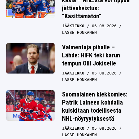
käsiä – NHL:stä voi tippua
jättivahvistus:
”Käsittämätön”
JÄÄKIEKKO
06.08.2026
LASSE HONKANEN
Valmentaja pihalle –
Lähde: HIFK teki karun
tempun Olli Jokiselle
JÄÄKIEKKO
05.08.2026
LASSE HONKANEN
Suomalainen kiekkomies:
Patrik Laineen kohdalla
kuiskitaan todellisesta
NHL-nöyryytyksestä
JÄÄKIEKKO
05.08.2026
LASSE HONKANEN