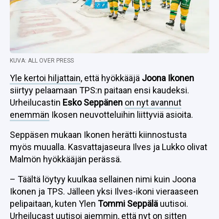
KUVA: ALL OVER PRESS
Yle kertoi hiljattain
, että hyökkääjä
Joona Ikonen
siirtyy pelaamaan TPS:n paitaan ensi kaudeksi.
Urheilucastin
Esko Seppänen
on nyt avannut
enemmän
Ikosen neuvotteluihin liittyviä asioita.
Seppäsen mukaan Ikonen herätti kiinnostusta
myös muualla. Kasvattajaseura Ilves ja Lukko olivat
Malmön hyökkääjän perässä.
– Täältä löytyy kuulkaa sellainen nimi kuin Joona
Ikonen ja TPS. Jälleen yksi Ilves-ikoni vieraaseen
pelipaitaan, kuten Ylen
Tommi Seppälä
uutisoi.
Urheilucast uutisoi aiemmin, että nyt on sitten