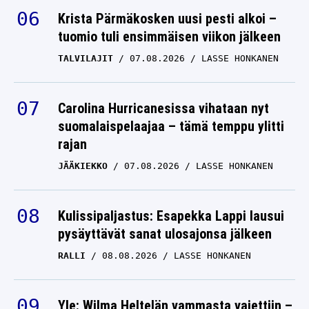
Krista Pärmäkosken uusi pesti alkoi –
tuomio tuli ensimmäisen viikon jälkeen
TALVILAJIT
07.08.2026
LASSE HONKANEN
Carolina Hurricanesissa vihataan nyt
suomalaispelaajaa – tämä temppu ylitti
rajan
JÄÄKIEKKO
07.08.2026
LASSE HONKANEN
Kulissipaljastus: Esapekka Lappi lausui
pysäyttävät sanat ulosajonsa jälkeen
RALLI
08.08.2026
LASSE HONKANEN
Yle: Wilma Heltelän vammasta vaiettiin –