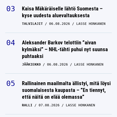
Kaisa Mäkäräiselle lähtö Suomesta –
kyse uudesta aluevaltauksesta
TALVILAJIT
06.08.2026
LASSE HONKANEN
Aleksander Barkov telottiin ”aivan
kylmäksi” – NHL-tähti puhui nyt suunsa
puhtaaksi
JÄÄKIEKKO
06.08.2026
LASSE HONKANEN
Rallinainen maailmalta ällistyi, mitä löysi
suomalaisesta kaupasta – ”En tiennyt,
että näitä on elää olemassa”
RALLI
07.08.2026
LASSE HONKANEN