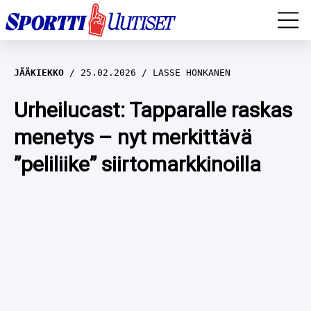
EM-YLEISURHEILU
JÄÄKIEKKO
25.02.2026
LASSE HONKANEN
JÄÄKIEKKO
Urheilucast: Tapparalle raskas
menetys – nyt merkittävä
YLEISURHEILU
”peliliike” siirtomarkkinoilla
TALVILAJIT
WILMA HELTELÄ
FORMULA 1
MUSTAFE MUUSE
IIVO NISKANEN
RALLI
KERTTU NISKANEN
MUUT