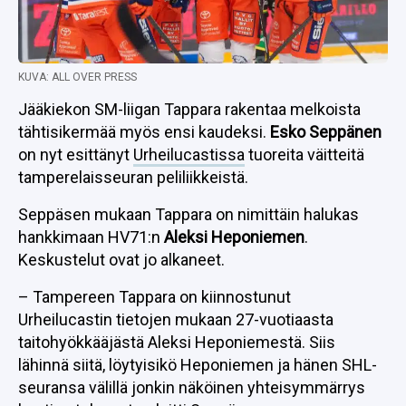
KUVA: ALL OVER PRESS
Jääkiekon SM-liigan Tappara rakentaa melkoista
tähtisikermää myös ensi kaudeksi.
Esko Seppänen
on nyt esittänyt
Urheilucastissa
tuoreita väitteitä
tamperelaisseuran peliliikkeistä.
Seppäsen mukaan Tappara on nimittäin halukas
hankkimaan HV71:n
Aleksi Heponiemen
.
Keskustelut ovat jo alkaneet.
– Tampereen Tappara on kiinnostunut
Urheilucastin tietojen mukaan 27-vuotiaasta
taitohyökkääjästä Aleksi Heponiemestä. Siis
lähinnä siitä, löytyisikö Heponiemen ja hänen SHL-
seuransa välillä jonkin näköinen yhteisymmärrys