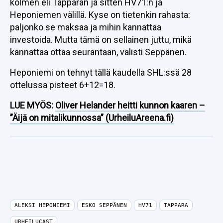
kolmen eli Tapparan ja sitten HV71:n ja
Heponiemen välillä. Kyse on tietenkin rahasta:
paljonko se maksaa ja mihin kannattaa
investoida. Mutta tämä on sellainen juttu, mikä
kannattaa ottaa seurantaan, valisti Seppänen.
Heponiemi on tehnyt tällä kaudella SHL:ssä 28
ottelussa pisteet 6+12=18.
LUE MYÖS:
Oliver Helander heitti kunnon kaaren –
”Äijä on mitalikunnossa” (UrheiluAreena.fi)
ALEKSI HEPONIEMI
ESKO SEPPÄNEN
HV71
TAPPARA
URHEILUCAST