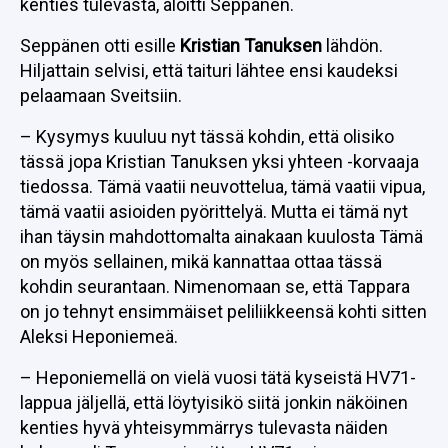
kenties tulevasta, aloitti Seppänen.
Seppänen otti esille
Kristian Tanuksen
lähdön.
Hiljattain selvisi, että taituri lähtee ensi kaudeksi
pelaamaan Sveitsiin.
– Kysymys kuuluu nyt tässä kohdin, että olisiko
tässä jopa Kristian Tanuksen yksi yhteen -korvaaja
tiedossa. Tämä vaatii neuvottelua, tämä vaatii vipua,
tämä vaatii asioiden pyörittelyä. Mutta ei tämä nyt
ihan täysin mahdottomalta ainakaan kuulosta Tämä
on myös sellainen, mikä kannattaa ottaa tässä
kohdin seurantaan. Nimenomaan se, että Tappara
on jo tehnyt ensimmäiset peliliikkeensä kohti sitten
Aleksi Heponiemeä.
– Heponiemellä on vielä vuosi tätä kyseistä HV71-
lappua jäljellä, että löytyisikö siitä jonkin näköinen
kenties hyvä yhteisymmärrys tulevasta näiden