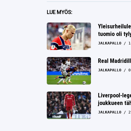
Facebook
LUE MYÖS:
Twitter
Yleisurheilul
tuomio oli tyl
Whatsapp
JALKAPALLO
1
Real Madridil
JALKAPALLO
0
Liverpool-leg
joukkueen täh
JALKAPALLO
2