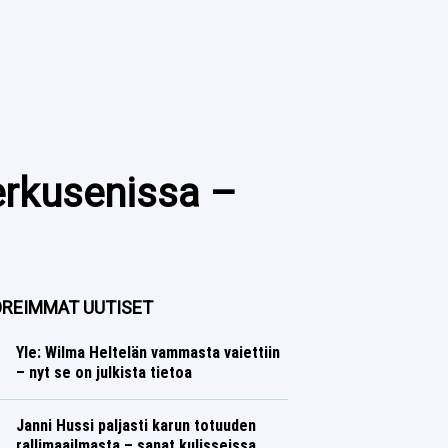
erkusenissa –
REIMMAT UUTISET
Yle: Wilma Heltelän vammasta vaiettiin
– nyt se on julkista tietoa
Yleisurheilu
Lasse Honkanen
Janni Hussi paljasti karun totuuden
rallimaailmasta – sanat kulisseissa