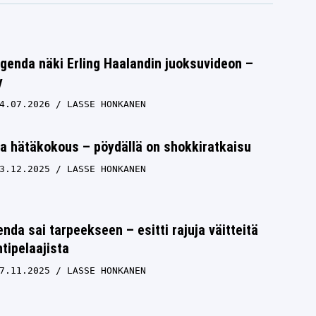
egenda näki Erling Haalandin juoksuvideon –
y
4.07.2026
LASSE HONKANEN
la hätäkokous – pöydällä on shokkiratkaisu
3.12.2025
LASSE HONKANEN
enda sai tarpeekseen – esitti rajuja väitteitä
tipelaajista
7.11.2025
LASSE HONKANEN