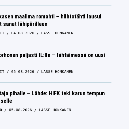
skasen maailma romahti – hiihtotähti lausui
 sanat lähipiirilleen
IT
04.08.2026
LASSE HONKANEN
orhonen paljasti IL:lle – tähtäimessä on uusi
IT
05.08.2026
LASSE HONKANEN
aja pihalle – Lähde: HIFK teki karun tempun
iselle
O
05.08.2026
LASSE HONKANEN