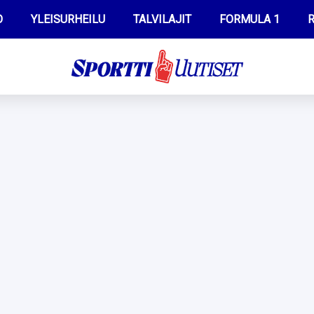
O
YLEISURHEILU
TALVILAJIT
FORMULA 1
R
WILMA HELTELÄ
IIVO NISKANEN
MUSTAFE MUUSE
KERTTU NISKANEN