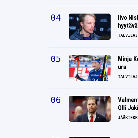
Iivo Ni
hyytävät
TALVILAJ
Minja K
ura
TALVILAJ
Valment
Olli Jok
JÄÄKIEKK