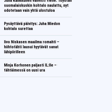
Juha Kankkunen vahvisti Ylelle: Toyotan
suomalaiskuskin kohtalo naulattu, nyt
odotetaan vain yhtä ulostuloa
Pysäyttävä päivitys: Juha Miedon
kohtalo surettaa
Iivo Niskasen maailma romahti –
hiihtotähti lausui hyytävät sanat
lähipiirilleen
Minja Korhonen paljasti IL:lle –
tähtäimessä on uusi ura