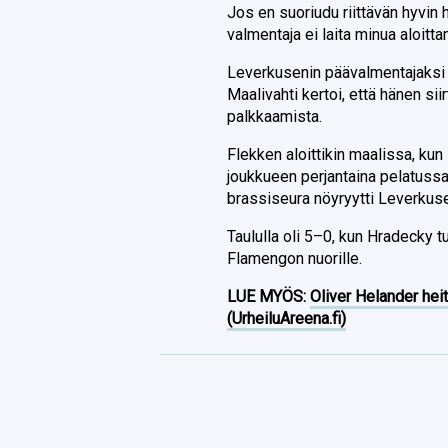
Jos en suoriudu riittävän hyvin 
valmentaja ei laita minua aloitta
Leverkusenin päävalmentajaksi 
Maalivahti kertoi, että hänen si
palkkaamista.
Flekken aloittikin maalissa, ku
joukkueen perjantaina pelatussa
brassiseura nöyryytti Leverkuse
Taululla oli 5–0, kun Hradecky tu
Flamengon nuorille.
LUE MYÖS:
Oliver Helander heit
(UrheiluAreena.fi)