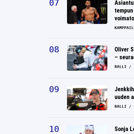
Asiantu
tempun 
voimat
KAMPPAIL
Oliver 
– seura
RALLI
Jenkkih
uuden a
RALLI
Sonja L