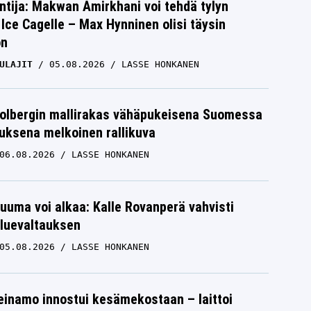
ntija: Makwan Amirkhani voi tehdä tylyn
Ice Cagelle – Max Hynninen olisi täysin
on
ULAJIT
05.08.2026
LASSE HONKANEN
Solbergin mallirakas vähäpukeisena Suomessa
uksena melkoinen rallikuva
06.08.2026
LASSE HONKANEN
uuma voi alkaa: Kalle Rovanperä vahvisti
luevaltauksen
05.08.2026
LASSE HONKANEN
einamo innostui kesämekostaan – laittoi