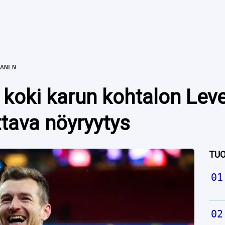
ANEN
koki karun kohtalon Lev
tava nöyryytys
TUO