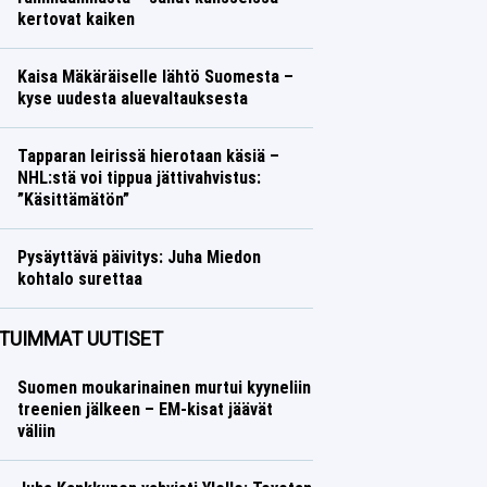
kertovat kaiken
Ralli
Lasse Honkanen
Kaisa Mäkäräiselle lähtö Suomesta –
kyse uudesta aluevaltauksesta
Talvilajit
Lasse Honkanen
Tapparan leirissä hierotaan käsiä –
NHL:stä voi tippua jättivahvistus:
”Käsittämätön”
Jääkiekko
Lasse Honkanen
Pysäyttävä päivitys: Juha Miedon
kohtalo surettaa
Talvilajit
Lasse Honkanen
TUIMMAT UUTISET
Suomen moukarinainen murtui kyyneliin
treenien jälkeen – EM-kisat jäävät
väliin