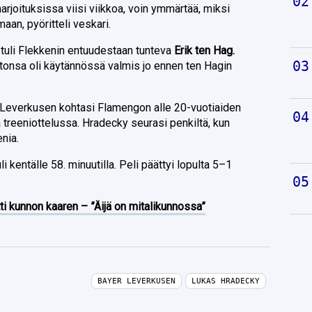
harjoituksissa viisi viikkoa, voin ymmärtää, miksi
maan, pyöritteli veskari.
tuli Flekkenin entuudestaan tunteva
Erik ten Hag.
irtonsa oli käytännössä valmis jo ennen ten Hagin
n Leverkusen kohtasi Flamengon alle 20-vuotiaiden
 treeniottelussa. Hradecky seurasi penkiltä, kun
nia.
li kentälle 58. minuutilla. Peli päättyi lopulta 5–1
ti kunnon kaaren – ”Äijä on mitalikunnossa”
BAYER LEVERKUSEN
LUKAS HRADECKY