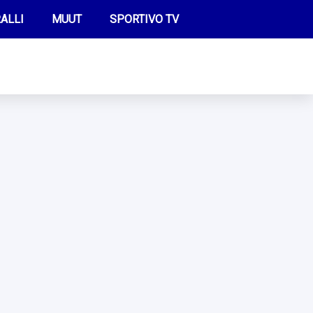
ALLI
MUUT
SPORTIVO TV
FUTIS
KAMPPAILU
OLYMPIALAISET