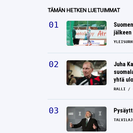
TÄMÄN HETKEN LUETUIMMAT
Suomen 
jälkeen 
YLEISURH
Juha Ka
suomala
yhtä ul
RALLI
Pysäytt
TALVILAJ