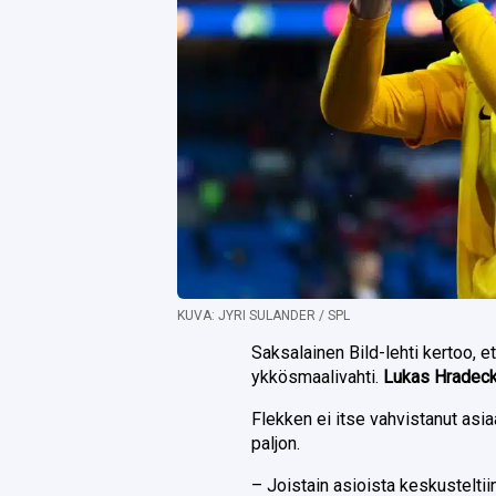
KUVA: JYRI SULANDER / SPL
Saksalainen Bild-lehti kertoo, e
ykkösmaalivahti.
Lukas Hradec
Flekken ei itse vahvistanut asiaa
paljon.
– Joistain asioista keskusteltii