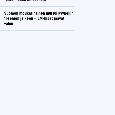
Suomen moukarinainen murtui kyyneliin
treenien jälkeen – EM-kisat jäävät
väliin