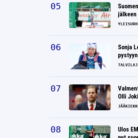
Suomen 
jälkeen 
YLEISURH
Sonja L
pystyyn
TALVILAJ
Valment
Olli Jok
JÄÄKIEKK
Ulos EM
nyt suo