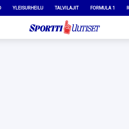
O
YLEISURHEILU
TALVILAJIT
FORMULA 1
R
WILMA HELTELÄ
IIVO NISKANEN
MUSTAFE MUUSE
KERTTU NISKANEN