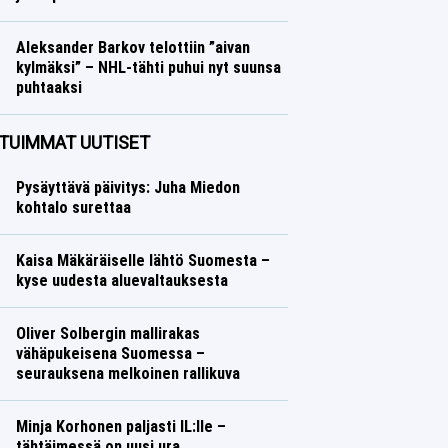
Muut lajit
Lasse Honkanen
Aleksander Barkov telottiin ”aivan
kylmäksi” – NHL-tähti puhui nyt suunsa
puhtaaksi
Jääkiekko
Lasse Honkanen
TUIMMAT UUTISET
Pysäyttävä päivitys: Juha Miedon
kohtalo surettaa
Kaisa Mäkäräiselle lähtö Suomesta –
kyse uudesta aluevaltauksesta
Oliver Solbergin mallirakas
vähäpukeisena Suomessa –
seurauksena melkoinen rallikuva
Minja Korhonen paljasti IL:lle –
tähtäimessä on uusi ura