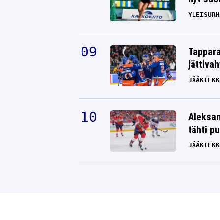
YLEISURH
Tappara
jättiva
JÄÄKIEKK
Aleksan
tähti p
JÄÄKIEKK