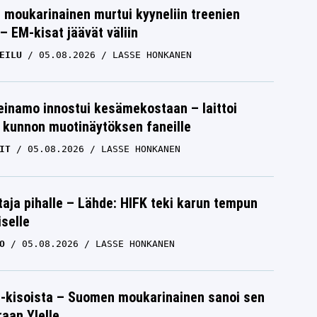
moukarinainen murtui kyyneliin treenien
– EM-kisat jäävät väliin
EILU
05.08.2026
LASSE HONKANEN
einamo innostui kesämekostaan – laittoi
 kunnon muotinäytöksen faneille
IT
05.08.2026
LASSE HONKANEN
aja pihalle – Lähde: HIFK teki karun tempun
iselle
O
05.08.2026
LASSE HONKANEN
-kisoista – Suomen moukarinainen sanoi sen
raan Ylelle