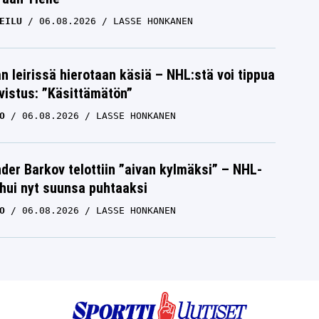
EILU
06.08.2026
LASSE HONKANEN
n leirissä hierotaan käsiä – NHL:stä voi tippua
hvistus: ”Käsittämätön”
O
06.08.2026
LASSE HONKANEN
der Barkov telottiin ”aivan kylmäksi” – NHL-
uhui nyt suunsa puhtaaksi
O
06.08.2026
LASSE HONKANEN