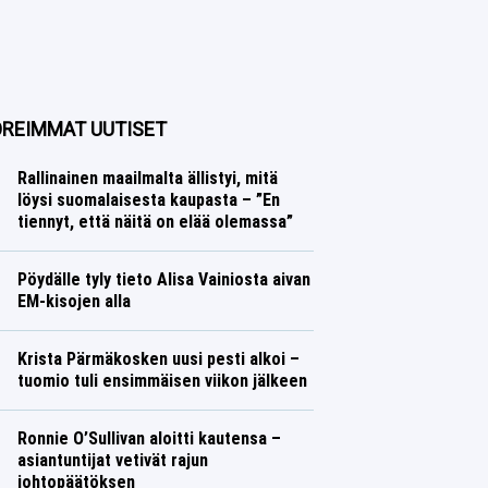
REIMMAT UUTISET
Rallinainen maailmalta ällistyi, mitä
löysi suomalaisesta kaupasta – ”En
tiennyt, että näitä on elää olemassa”
Ralli
Lasse Honkanen
Pöydälle tyly tieto Alisa Vainiosta aivan
EM-kisojen alla
Yleisurheilu
Lasse Honkanen
Krista Pärmäkosken uusi pesti alkoi –
tuomio tuli ensimmäisen viikon jälkeen
Talvilajit
Lasse Honkanen
Ronnie O’Sullivan aloitti kautensa –
asiantuntijat vetivät rajun
johtopäätöksen