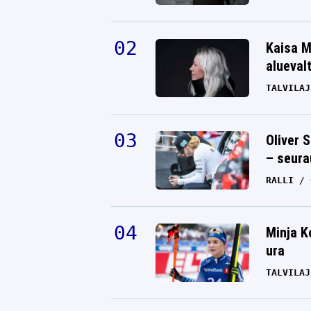
Kaisa M
alueval
TALVILAJ
Oliver 
– seura
RALLI
Minja K
ura
TALVILAJ