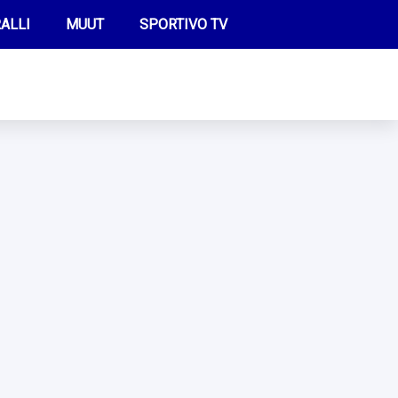
ALLI
MUUT
SPORTIVO TV
FUTIS
KAMPPAILU
OLYMPIALAISET