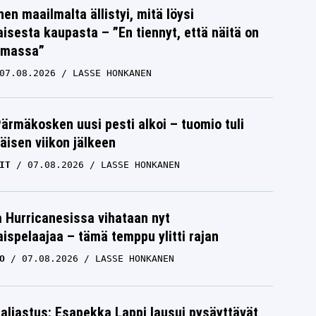
nen maailmalta ällistyi, mitä löysi
isesta kaupasta – ”En tiennyt, että näitä on
emassa”
07.08.2026
LASSE HONKANEN
Pärmäkosken uusi pesti alkoi – tuomio tuli
isen viikon jälkeen
IT
07.08.2026
LASSE HONKANEN
a Hurricanesissa vihataan nyt
ispelaajaa – tämä temppu ylitti rajan
O
07.08.2026
LASSE HONKANEN
paljastus: Esapekka Lappi lausui pysäyttävät