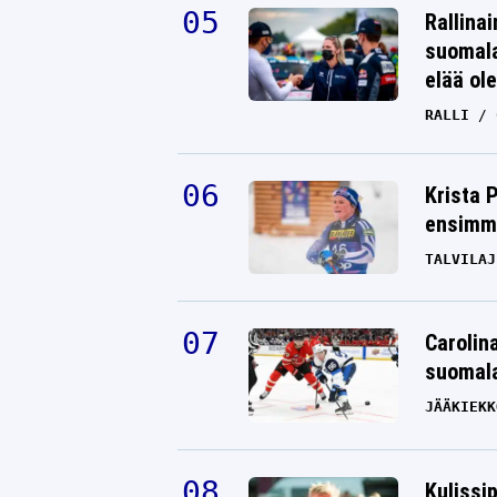
Rallinai
suomala
elää ol
RALLI
Krista 
ensimmä
TALVILAJ
Carolin
suomala
JÄÄKIEKK
Kulissi