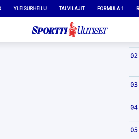
O
YLEISURHEILU
TALVILAJIT
FORMULA 1
R
TUO
WILMA HELTELÄ
IIVO NISKANEN
MUSTAFE MUUSE
KERTTU NISKANEN