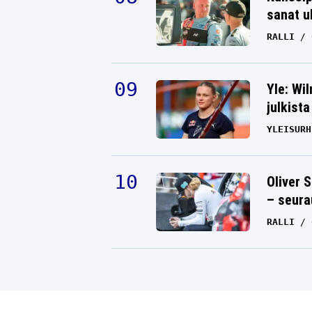
sanat u
RALLI
Yle: Wi
julkista
YLEISURH
Oliver 
– seura
RALLI