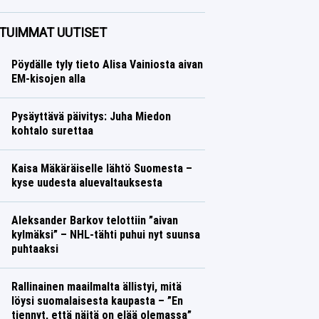
Ralli
Lasse Honkanen
TUIMMAT UUTISET
Pöydälle tyly tieto Alisa Vainiosta aivan
EM-kisojen alla
Pysäyttävä päivitys: Juha Miedon
kohtalo surettaa
Kaisa Mäkäräiselle lähtö Suomesta –
kyse uudesta aluevaltauksesta
Aleksander Barkov telottiin ”aivan
kylmäksi” – NHL-tähti puhui nyt suunsa
puhtaaksi
Rallinainen maailmalta ällistyi, mitä
löysi suomalaisesta kaupasta – ”En
tiennyt, että näitä on elää olemassa”