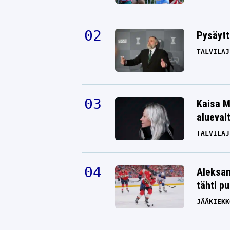
Pysäytt
TALVILAJ
Kaisa M
alueval
TALVILAJ
Aleksan
tähti p
JÄÄKIEKK