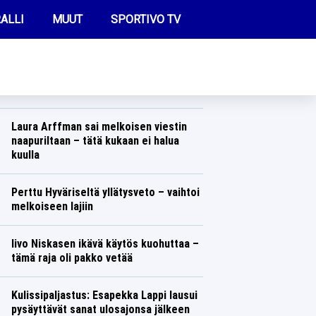
ALLI
MUUT
SPORTIVO TV
REIMMAT UUTISET
Sami Pajari laittoi pystyyn kunnon
mykkäkoulun – tämän naisen turha
ottaa yhteyttä
FUTIS
Ralli
Lasse Honkanen
KAMPPAILU
Laura Arffman sai melkoisen viestin
naapuriltaan – tätä kukaan ei halua
OLYMPIALAISET
kuulla
Yleisurheilu
Lasse Honkanen
Perttu Hyväriseltä yllätysveto – vaihtoi
melkoiseen lajiin
Talvilajit
Lasse Honkanen
Iivo Niskasen ikävä käytös kuohuttaa –
tämä raja oli pakko vetää
Talvilajit
Lasse Honkanen
Kulissipaljastus: Esapekka Lappi lausui
pysäyttävät sanat ulosajonsa jälkeen