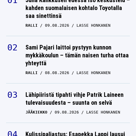
Juha Kankkusen edessä iso keskustelu –
kahden suomalaisen kohtalo Toyotalla
saa sinettinsä
RALLI
09.08.2026
LASSE HONKANEN
Sami Pajari laittoi pystyyn kunnon
mykkäkoulun – tämän naisen turha ottaa
yhteyttä
RALLI
08.08.2026
LASSE HONKANEN
Lähipiiristä tipahti vihje Patrik Laineen
tulevaisuudesta – suunta on selvä
JÄÄKIEKKO
09.08.2026
LASSE HONKANEN
Kulissipaljastus: Esapekka Lappi lausui