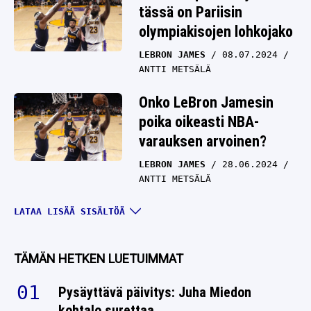
tässä on Pariisin
olympiakisojen lohkojako
LEBRON JAMES
08.07.2024
ANTTI METSÄLÄ
Onko LeBron Jamesin
poika oikeasti NBA-
varauksen arvoinen?
LEBRON JAMES
28.06.2024
ANTTI METSÄLÄ
NBA: LeBron James sai
LATAA LISÄÄ SISÄLTÖÄ
tahtonsa läpi – Lakers
varasi Bronnyn
TÄMÄN HETKEN LUETUIMMAT
LEBRON JAMES
28.06.2024
ANTTI METSÄLÄ
Pysäyttävä päivitys: Juha Miedon
kohtalo surettaa