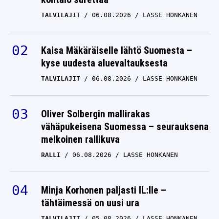
Kova peliliike NBA:ssa –
TALVILAJIT
06.08.2026
LASSE HONKANEN
supertähti jättäytymässä
pois sopimuksestaan
Kaisa Mäkäräiselle lähtö Suomesta –
LEBRON JAMES
22.06.2024
kyse uudesta aluevaltauksesta
ANTTI METSÄLÄ
TALVILAJIT
06.08.2026
LASSE HONKANEN
NBA:n supertähti LeBron
James ylisti Lauri
Markkasta: ”Hän on niin
Oliver Solbergin mallirakas
hyvä”
vähäpukeisena Suomessa – seurauksena
melkoinen rallikuva
LEBRON JAMES
02.05.2024
LASSE HONKANEN
RALLI
06.08.2026
LASSE HONKANEN
NBA: Luka Doncic
ihastutti, Nikola Jokic
Minja Korhonen paljasti IL:lle –
tähtäimessä on uusi ura
dominoi – ja LeBron
James muistutti
TALVILAJIT
05.08.2026
LASSE HONKANEN