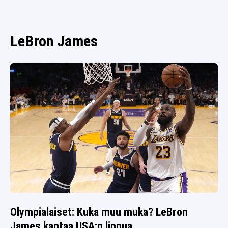
SPORTIVO TV
FUTIS
KAMPPAILU
LeBron James
OLYMPIALAISET
Olympialaiset: Kuka muu muka? LeBron
James kantaa USA:n lippua