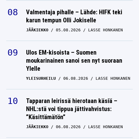
Valmentaja pihalle – Lähde: HIFK teki
karun tempun Olli Jokiselle
JÄÄKIEKKO
05.08.2026
LASSE HONKANEN
Ulos EM-kisoista – Suomen
moukarinainen sanoi sen nyt suoraan
Ylelle
YLEISURHEILU
06.08.2026
LASSE HONKANEN
Tapparan leirissä hierotaan käsiä –
NHL:stä voi tippua jättivahvistus:
”Käsittämätön”
JÄÄKIEKKO
06.08.2026
LASSE HONKANEN