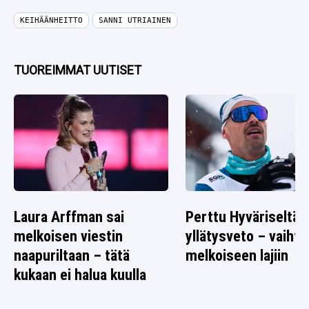
KEIHÄÄNHEITTO
SANNI UTRIAINEN
TUOREIMMAT UUTISET
Laura Arffman sai
Perttu Hyväriseltä
melkoisen viestin
yllätysveto – vaihto
naapuriltaan – tätä
melkoiseen lajiin
kukaan ei halua kuulla