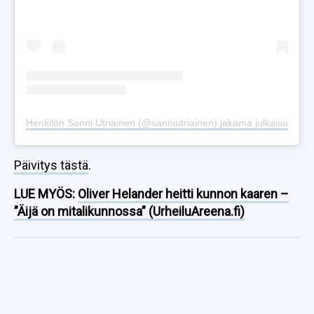
Henkilön Sanni Utriainen (@sanniutriainen) jakama julkaisu
Päivitys tästä
.
LUE MYÖS:
Oliver Helander heitti kunnon kaaren –
”Äijä on mitalikunnossa” (UrheiluAreena.fi)