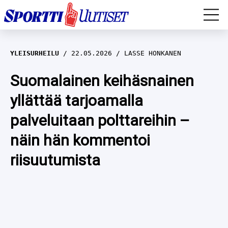
EM-YLEISURHEILU
YLEISURHEILU
22.05.2026
LASSE HONKANEN
JÄÄKIEKKO
Suomalainen keihäsnainen
yllättää tarjoamalla
YLEISURHEILU
palveluitaan polttareihin –
TALVILAJIT
WILMA HELTELÄ
näin hän kommentoi
FORMULA 1
MUSTAFE MUUSE
IIVO NISKANEN
riisuutumista
RALLI
KERTTU NISKANEN
MUUT