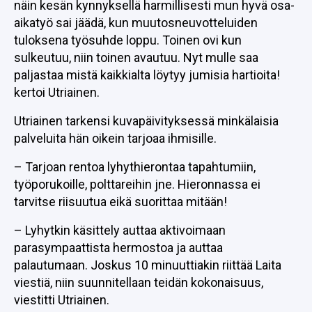
näin kesän kynnyksellä harmillisesti mun hyvä osa-
aikatyö sai jäädä, kun muutosneuvotteluiden
tuloksena työsuhde loppu. Toinen ovi kun
sulkeutuu, niin toinen avautuu. Nyt mulle saa
paljastaa mistä kaikkialta löytyy jumisia hartioita!
kertoi Utriainen.
Utriainen tarkensi kuvapäivityksessä minkälaisia
palveluita hän oikein tarjoaa ihmisille.
– Tarjoan rentoa lyhythierontaa tapahtumiin,
työporukoille, polttareihin jne. Hieronnassa ei
tarvitse riisuutua eikä suorittaa mitään!
– Lyhytkin käsittely auttaa aktivoimaan
parasympaattista hermostoa ja auttaa
palautumaan. Joskus 10 minuuttiakin riittää Laita
viestiä, niin suunnitellaan teidän kokonaisuus,
viestitti Utriainen.