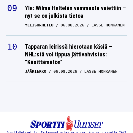
Yle: Wilma Heltelän vammasta vaiettiin –
nyt se on julkista tietoa
YLEISURHEILU
06.08.2026
LASSE HONKANEN
Tapparan leirissä hierotaan käsiä –
NHL:stä voi tippua jättivahvistus:
”Käsittämätön”
JÄÄKIEKKO
06.08.2026
LASSE HONKANEN
SporttiUutiset.fi: Tärkeimmät urheilu-uutiset kootusti sinulle 24/7