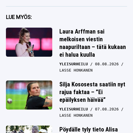
LUE MYÖS:
Laura Arffman sai
melkoisen viestin
naapuriltaan – tätä kukaan
ei halua kuulla
YLEISURHEILU
08.08.2026
LASSE HONKANEN
Silja Kososesta saatiin nyt
rajua faktaa – ”Ei
epäilyksen häivää”
YLEISURHEILU
07.08.2026
LASSE HONKANEN
Pöydälle tyly tieto Alisa