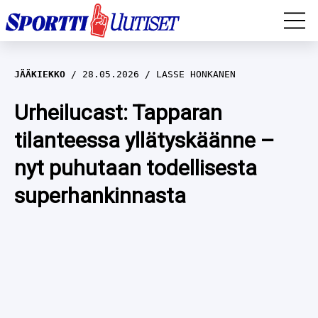
EM-YLEISURHEILU
JÄÄKIEKKO
28.05.2026
LASSE HONKANEN
JÄÄKIEKKO
Urheilucast: Tapparan
tilanteessa yllätyskäänne –
YLEISURHEILU
nyt puhutaan todellisesta
TALVILAJIT
WILMA HELTELÄ
superhankinnasta
FORMULA 1
MUSTAFE MUUSE
IIVO NISKANEN
RALLI
KERTTU NISKANEN
MUUT