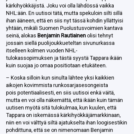
kärkihyökkäjistä. Joku voi olla lähdössä vaikka
NHL:ään. En uutisoi tätä, mutta spekuloin silti sillä
ihan ääneen, että en siis nyt tässä kohdin yllättyisi
yhtään, mikäli Suomen Puolustusvoimien kantava
seinä, alokas
Benjamin Rautiainen
olisi tehnyt
jossain siellä puolijoukkueteltan sivunurkassa
itselleen kolmen vuoden NHL-
tulokassopimuksen ja tästä syystä Tappara ikään
kuin suojaa jo omaa positiotaan etukäteen.
– Koska silloin kun sinulta lähtee yksi kaikkien
aikojen kovimmista runkosarjasesongeista
pois potentiaalisesti, en siis uutisoi enkä väitä,
mutta en voi olla näkemättä, että ikään kuin tämän
uutisen myötä sitä tulokulmaa, kun kuulen, että
Tappara on iskemässä kärkihyökkäjämarkkinaan,
niin en voi välttyä siltä ajatukselta ihan loogisestikin
pohdittuna, että se on nimenomaan Benjamin