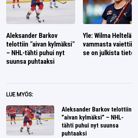
Aleksander Barkov
Yle: Wilma Heltelän
telottiin ”aivan kylmäksi”
vammasta vaiettiin 
– NHL-tähti puhui nyt
se on julkista tietoa
suunsa puhtaaksi
LUE MYÖS:
Aleksander Barkov telottiin
”aivan kylmäksi” – NHL-
tähti puhui nyt suunsa
puhtaaksi