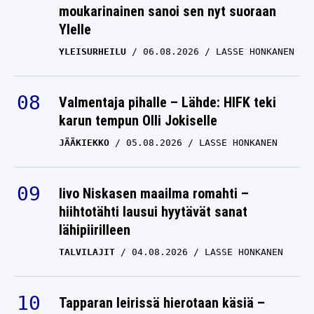
moukarinainen sanoi sen nyt suoraan
Ylelle
YLEISURHEILU
06.08.2026
LASSE HONKANEN
Valmentaja pihalle – Lähde: HIFK teki
karun tempun Olli Jokiselle
JÄÄKIEKKO
05.08.2026
LASSE HONKANEN
Iivo Niskasen maailma romahti –
hiihtotähti lausui hyytävät sanat
lähipiirilleen
TALVILAJIT
04.08.2026
LASSE HONKANEN
Tapparan leirissä hierotaan käsiä –