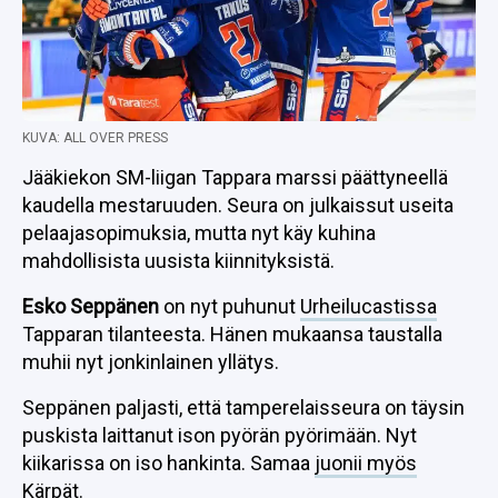
KUVA: ALL OVER PRESS
Jääkiekon SM-liigan Tappara marssi päättyneellä
kaudella mestaruuden. Seura on julkaissut useita
pelaajasopimuksia, mutta nyt käy kuhina
mahdollisista uusista kiinnityksistä.
Esko Seppänen
on nyt puhunut
Urheilucastissa
Tapparan tilanteesta. Hänen mukaansa taustalla
muhii nyt jonkinlainen yllätys.
Seppänen paljasti, että tamperelaisseura on täysin
puskista laittanut ison pyörän pyörimään. Nyt
kiikarissa on iso hankinta. Samaa
juonii myös
Kärpät
.