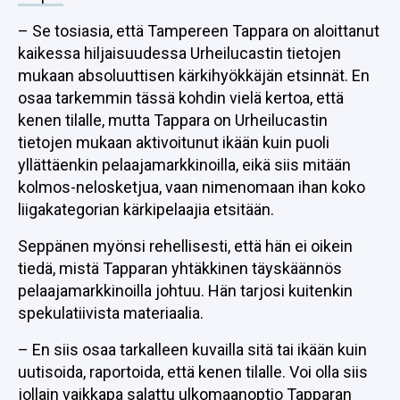
– Se tosiasia, että Tampereen Tappara on aloittanut
kaikessa hiljaisuudessa Urheilucastin tietojen
mukaan absoluuttisen kärkihyökkäjän etsinnät. En
osaa tarkemmin tässä kohdin vielä kertoa, että
kenen tilalle, mutta Tappara on Urheilucastin
tietojen mukaan aktivoitunut ikään kuin puoli
yllättäenkin pelaajamarkkinoilla, eikä siis mitään
kolmos-nelosketjua, vaan nimenomaan ihan koko
liigakategorian kärkipelaajia etsitään.
Seppänen myönsi rehellisesti, että hän ei oikein
tiedä, mistä Tapparan yhtäkkinen täyskäännös
pelaajamarkkinoilla johtuu. Hän tarjosi kuitenkin
spekulatiivista materiaalia.
– En siis osaa tarkalleen kuvailla sitä tai ikään kuin
uutisoida, raportoida, että kenen tilalle. Voi olla siis
jollain vaikkapa salattu ulkomaanoptio Tapparan