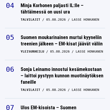
Minja Korhonen paljasti IL:lle –
tähtäimessä on uusi ura
TALVILAJIT
05.08.2026
LASSE HONKANEN
Suomen moukarinainen murtui kyyneliin
treenien jälkeen – EM-kisat jäävät väliin
YLEISURHEILU
05.08.2026
LASSE HONKANEN
Sonja Leinamo innostui kesämekostaan
– laittoi pystyyn kunnon muotinäytöksen
faneille
TALVILAJIT
05.08.2026
LASSE HONKANEN
Ulos EM-kisoista – Suomen